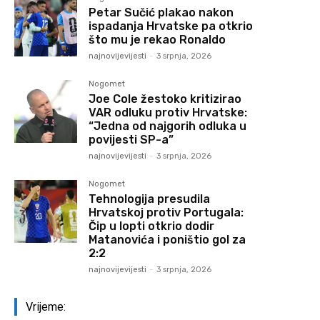
Petar Sučić plakao nakon
ispadanja Hrvatske pa otkrio
što mu je rekao Ronaldo
najnovijevijesti
-
3 srpnja, 2026
Nogomet
Joe Cole žestoko kritizirao
VAR odluku protiv Hrvatske:
“Jedna od najgorih odluka u
povijesti SP-a”
najnovijevijesti
-
3 srpnja, 2026
Nogomet
Tehnologija presudila
Hrvatskoj protiv Portugala:
Čip u lopti otkrio dodir
Matanovića i poništio gol za
2:2
najnovijevijesti
-
3 srpnja, 2026
Vrijeme: