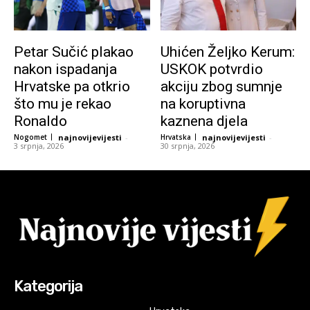
Petar Sučić plakao
Uhićen Željko Kerum:
nakon ispadanja
USKOK potvrdio
Hrvatske pa otkrio
akciju zbog sumnje
što mu je rekao
na koruptivna
Ronaldo
kaznena djela
Nogomet
najnovijevijesti
-
Hrvatska
najnovijevijesti
-
3 srpnja, 2026
30 srpnja, 2026
Kategorija