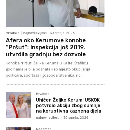
Hrvatska
najnovijevijesti
-
30 srpnja, 2026
Afera oko Kerumove konobe
“Pršut”: Inspekcija još 2019.
utvrdila gradnju bez dozvole
Konoba “Pršut” Željka Keruma u Kaštel Štafiliću
godinama je bila poznata kao mjesto okupljanja
političara, sportaša i gospodarstvenika, no...
Hrvatska
Uhićen Željko Kerum: USKOK
potvrdio akciju zbog sumnje
na koruptivna kaznena djela
najnovijevijesti
-
30 srpnja, 2026
Nogomet