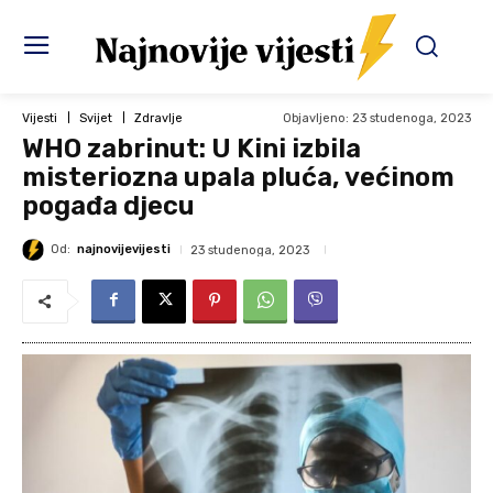
Objavljeno:
23 studenoga, 2023
Vijesti
Svijet
Zdravlje
WHO zabrinut: U Kini izbila
misteriozna upala pluća, većinom
pogađa djecu
Od:
najnovijevijesti
23 studenoga, 2023