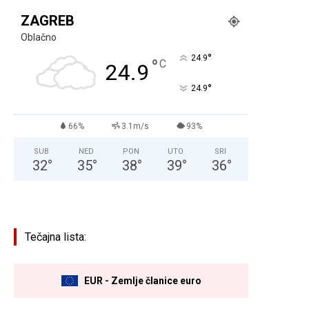
ZAGREB
Oblačno
°
24.9
°
C
24.9
°
24.9
66%
3.1m/s
93%
SUB
NED
PON
UTO
SRI
32
°
35
°
38
°
39
°
36
°
Tečajna lista:
EUR - Zemlje članice euro