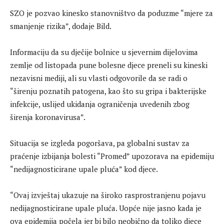
SZO je pozvao kinesko stanovništvo da poduzme “mjere za
smanjenje rizika”, dodaje Bild.
Informaciju da su dječije bolnice u sjevernim dijelovima
zemlje od listopada pune bolesne djece preneli su kineski
nezavisni mediji, ali su vlasti odgovorile da se radi o
“širenju poznatih patogena, kao što su gripa i bakterijske
infekcije, uslijed ukidanja ograničenja uvedenih zbog
širenja koronavirusa”.
Situacija se izgleda pogoršava, pa globalni sustav za
praćenje izbijanja bolesti “Promed” upozorava na epidemiju
“nedijagnosticirane upale pluća” kod djece.
“Ovaj izvještaj ukazuje na široko rasprostranjenu pojavu
nedijagnosticirane upale pluća. Uopće nije jasno kada je
ova epidemija počela jer bi bilo neobično da toliko djece