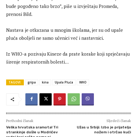
bude pogođeno tako brzo”, piše u izvještaju Promeda,
prenosi Bild.
Nastava je otkazana u mnogim školama, jer su od upale
pluća oboljeli ne samo učenici već i nastavnici.
Iz WHO-a pozivaju Kineze da prate korake koji sprječavaju
širenje respiratornih bolesti…
TAGOVI:
gripa
kina
Upala Pluća
WHO
Prethodni članak
Sljedeći članak
Velika hrvatska sramota! Tri
Užas u Srbiji: Izbo je prijatelja
strankinje došle u Modrićev
nožem i otrčao kući
rodni kraj zašto nema ni