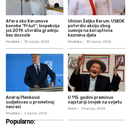
Afera oko Kerumove
Uhićen Željko Kerum: USKOK
konobe “Pršut”: Inspekcija
potvrdio akciju zbog
još 2019. utvrdila gradnju
sumnje na koruptivna
bez dozvole
kaznena djela
Hrvatska
30 srpnja, 2026
Hrvatska
30 srpnja, 2026
Andrej Plenković
U 115. godini preminuo
sudjelovao u prometnoj
najstariji čovjek na svijetu
nesreći
Svijet
3 travnja, 2024
Hrvatska
2 srpnja, 2026
Popularno: