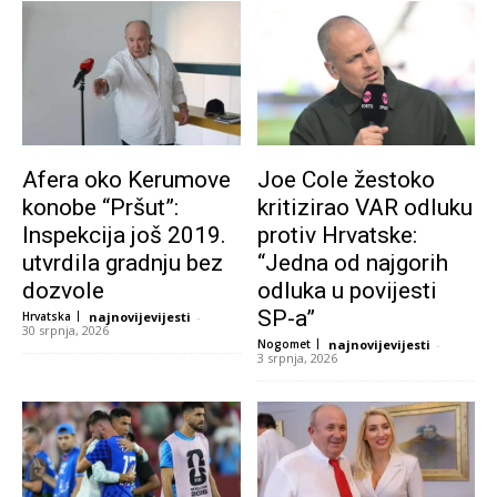
Afera oko Kerumove
Joe Cole žestoko
konobe “Pršut”:
kritizirao VAR odluku
Inspekcija još 2019.
protiv Hrvatske:
utvrdila gradnju bez
“Jedna od najgorih
dozvole
odluka u povijesti
SP-a”
Hrvatska
najnovijevijesti
-
30 srpnja, 2026
Nogomet
najnovijevijesti
-
3 srpnja, 2026