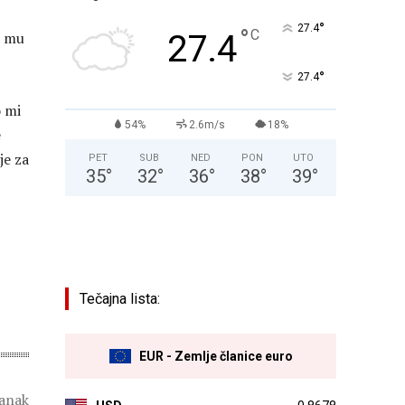
°
27.4
°
C
27.4
a mu
°
27.4
o mi
54%
2.6m/s
18%
e
je za
PET
SUB
NED
PON
UTO
35
°
32
°
36
°
38
°
39
°
Tečajna lista:
EUR - Zemlje članice euro
lanak