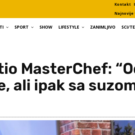
Kontakt
Najnovije 
TI
SPORT
SHOW
LIFESTYLE
ZANIMLJIVO
SCI/T
io MasterChef: “O
, ali ipak sa suzo