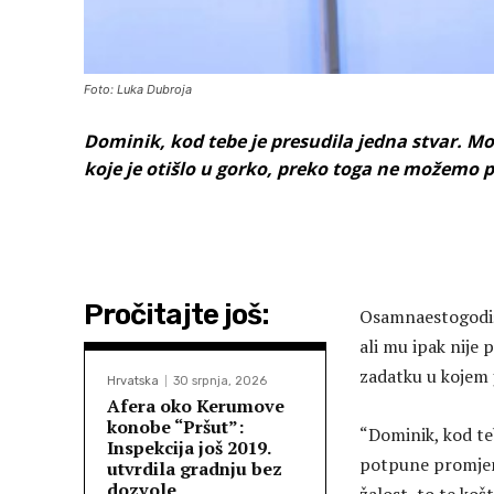
Foto: Luka Dubroja
Dominik, kod tebe je presudila jedna stvar. M
koje je otišlo u gorko, preko toga ne možemo pr
Pročitajte još:
Osamnaestogodišn
ali mu ipak nije 
zadatku u kojem 
Hrvatska
30 srpnja, 2026
Afera oko Kerumove
konobe “Pršut”:
“Dominik, kod teb
Inspekcija još 2019.
potpune promjene
utvrdila gradnju bez
dozvole