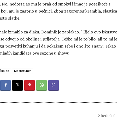
. No, nedostajao mu je prah od smokvi i imao je poteškoće s
koji mu je zagorio u pećnici. Zbog zagorenog krambla, slastic
esto slatke.
ale izmaklo za dlaku, Dominik je zaplakao. “Cijelo ovo iskustv
se odvojio od okoline i prijatelja. Teško mi je to bilo, ali to mi j
gu posvetiti kuhanju i da pokažem sebe i ono što znam”, rekao 
jmlađih kandidata ove sezone u showu.
Škalec
MasterChef
Sljedeći č