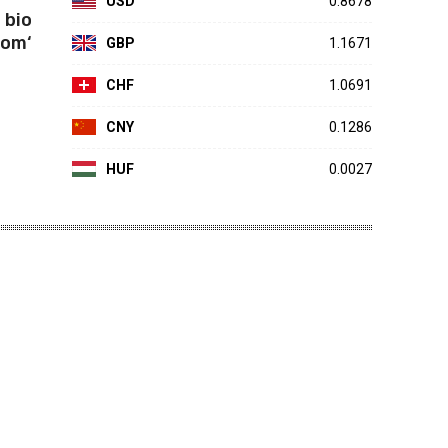
USD
0.8678
 bio
čom‘
GBP
1.1671
CHF
1.0691
CNY
0.1286
HUF
0.0027