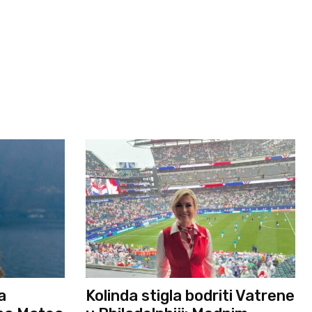
a
Kolinda stigla bodriti Vatrene