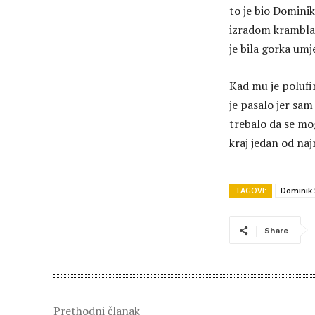
to je bio Dominik
izradom krambla 
je bila gorka umj
Kad mu je polufin
je pasalo jer sam 
trebalo da se mo
kraj jedan od na
TAGOVI:
Dominik 
Share
Prethodni članak