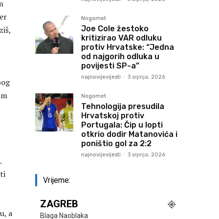
om
jer
Nogomet
Joe Cole žestoko
ziš,
kritizirao VAR odluku
protiv Hrvatske: “Jedna
od najgorih odluka u
povijesti SP-a”
najnovijevijesti
-
3 srpnja, 2026
bog
sam
Nogomet
Tehnologija presudila
Hrvatskoj protiv
Portugala: Čip u lopti
otkrio dodir Matanovića i
poništio gol za 2:2
najnovijevijesti
-
3 srpnja, 2026
.
ti
Vrijeme:
ZAGREB
u, a
Blaga Naoblaka