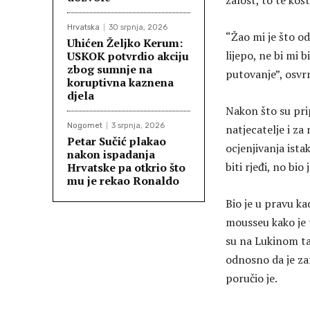
žalost, to te koš
Hrvatska
30 srpnja, 2026
“Žao mi je što od
Uhićen Željko Kerum:
lijepo, ne bi mi 
USKOK potvrdio akciju
zbog sumnje na
putovanje”, osvr
koruptivna kaznena
djela
Nakon što su pripr
Nogomet
3 srpnja, 2026
natjecatelje i za
Petar Sučić plakao
ocjenjivanja ist
nakon ispadanja
biti rjeđi, no bi
Hrvatske pa otkrio što
mu je rekao Ronaldo
Bio je u pravu ka
mousseu kako je tr
su na Lukinom ta
odnosno da je zar
poručio je.