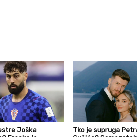
estre Joška
Tko je supruga Petr