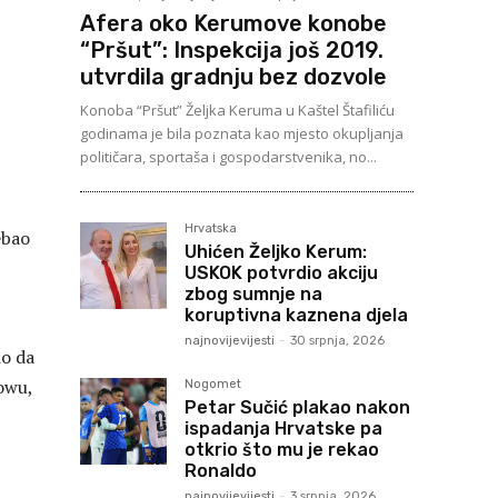
Afera oko Kerumove konobe
“Pršut”: Inspekcija još 2019.
utvrdila gradnju bez dozvole
Konoba “Pršut” Željka Keruma u Kaštel Štafiliću
godinama je bila poznata kao mjesto okupljanja
političara, sportaša i gospodarstvenika, no...
Hrvatska
ebao
Uhićen Željko Kerum:
USKOK potvrdio akciju
zbog sumnje na
koruptivna kaznena djela
najnovijevijesti
-
30 srpnja, 2026
io da
owu,
Nogomet
Petar Sučić plakao nakon
ispadanja Hrvatske pa
otkrio što mu je rekao
Ronaldo
najnovijevijesti
-
3 srpnja, 2026