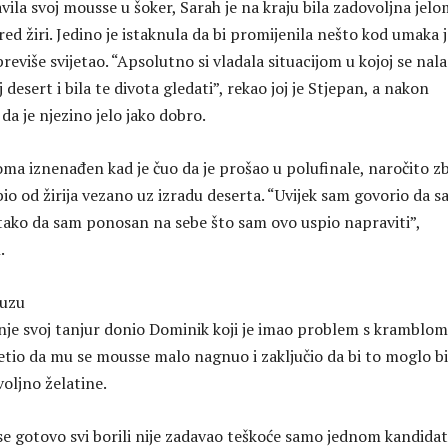
avila svoj mousse u šoker, Sarah je na kraju bila zadovoljna jel
pred žiri. Jedino je istaknula da bi promijenila nešto kod umaka 
previše svijetao. “Apsolutno si vladala situacijom u kojoj se nala
 desert i bila te divota gledati”, rekao joj je Stjepan, a nakon
 da je njezino jelo jako dobro.
oma iznenađen kad je čuo da je prošao u polufinale, naročito z
obio od žirija vezano uz izradu deserta. “Uvijek sam govorio da 
, tako da sam ponosan na sebe što sam ovo uspio napraviti”,
.
suzu
anje svoj tanjur donio Dominik koji je imao problem s kramblom
etio da mu se mousse malo nagnuo i zaključio da bi to moglo bi
voljno želatine.
se gotovo svi borili nije zadavao teškoće samo jednom kandidat