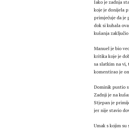
Iako je zadnja st
koje je donijela 
primjećuje da je 
dok si kuhala ovaj
kušanja zaključio
Manuel je bio ve
kritika koje je d
sa slatkim na vi
komentirao je on
Dominik pustio 
Zadnji je na kuš
Stjepan je primij
jer nije stavio do
Umak s kojim su 