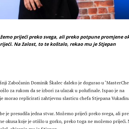
ožemo prijeći preko svega, ali preko potpune promjene o
ijeći. Na žalost, to te koštalo, rekao mu je Stjepan
ji Zabočanin Dominik Škalec daleko je dogurao u ‘MasterChef
pošlo za rukom da se izbori za ulazak u polufinale. Ispao je na
je morao replicirati zahtjevnu slasticu chefa Stjepana Vukadin
e je presudila jedna stvar. Možemo prijeći preko svega, ali pr
 okusa koje je otišlo u gorko, preko toga ne možemo prijeći.