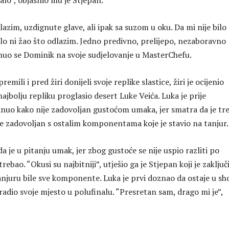
talo”, objasnio mu je Stjepan.
lazim, uzdignute glave, ali ipak sa suzom u oku. Da mi nije bilo
bilo ni žao što odlazim. Jedno predivno, prelijepo, nezaboravno
nuo se Dominik na svoje sudjelovanje u MasterChefu.
emili i pred žiri donijeli svoje replike slastice, žiri je ocijenio
 najbolju repliku proglasio desert Luke Veića. Luka je prije
aknuo kako nije zadovoljan gustoćom umaka, jer smatra da je tr
o je zadovoljan s ostalim komponentama koje je stavio na tanjur.
da je u pitanju umak, jer zbog gustoće se nije uspio razliti po
ebao. “Okusi su najbitniji”, utješio ga je Stjepan koji je zaključ
njuru bile sve komponente. Luka je prvi doznao da ostaje u sh
adio svoje mjesto u polufinalu. “Presretan sam, drago mi je”,