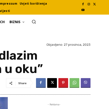
Impressum
Uvjeti korištenja
vijesti
ECH
BIZNIS
Objavljeno:
27 prosinca, 2023
dlazim
m u oku”
Share
- Reklama-