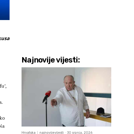
kusa
Najnovije vijesti:
u’,
a.
eko
 Na
Hrvatska
najnovijevijesti
-
30 srpnja, 2026