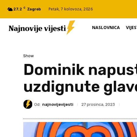
C
Petak, 7 kolovoza, 2026
27.2
Zagreb
NASLOVNICA
VIJES
Show
Dominik napust
uzdignute glave
Od:
najnovijevijesti
27 prosinca, 2023