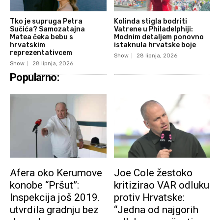
Tko je supruga Petra
Kolinda stigla bodriti
Sučića? Samozatajna
Vatrene u Philadelphiji:
Matea čeka bebu s
Modnim detaljem ponovno
hrvatskim
istaknula hrvatske boje
reprezentativcem
Show
28 lipnja, 2026
Show
28 lipnja, 2026
Popularno:
Afera oko Kerumove
Joe Cole žestoko
konobe “Pršut”:
kritizirao VAR odluku
Inspekcija još 2019.
protiv Hrvatske:
utvrdila gradnju bez
“Jedna od najgorih