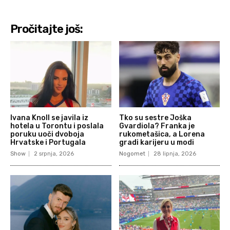
Pročitajte još:
Ivana Knoll se javila iz
Tko su sestre Joška
hotela u Torontu i poslala
Gvardiola? Franka je
poruku uoči dvoboja
rukometašica, a Lorena
Hrvatske i Portugala
gradi karijeru u modi
Show
2 srpnja, 2026
Nogomet
28 lipnja, 2026