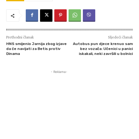
Prethodni članak
Sljedeći članak
HNS smijenio Jarnija zbog izjave
Autobus pun djece krenuo sam
da će navijati za Betis protiv
bez vozača: Učenici u panici
Dinama
iskakali, neki završili u bolnici
- Reklama-