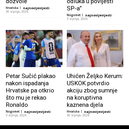
dozvole
odluka u povijesti
SP-a”
Hrvatska
najnovijevijesti
-
30 srpnja, 2026
Nogomet
najnovijevijesti
-
3 srpnja, 2026
Petar Sučić plakao
Uhićen Željko Kerum:
nakon ispadanja
USKOK potvrdio
Hrvatske pa otkrio
akciju zbog sumnje
što mu je rekao
na koruptivna
Ronaldo
kaznena djela
Nogomet
najnovijevijesti
-
Hrvatska
najnovijevijesti
-
3 srpnja, 2026
30 srpnja, 2026