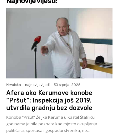
Najnovije vijesti:
Hrvatska
najnovijevijesti
-
30 srpnja, 2026
Afera oko Kerumove konobe
“Pršut”: Inspekcija još 2019.
utvrdila gradnju bez dozvole
Konoba “Pršut” Željka Keruma u Kaštel Štafiliću
godinama je bila poznata kao mjesto okupljanja
političara, sportaša i gospodarstvenika, no...