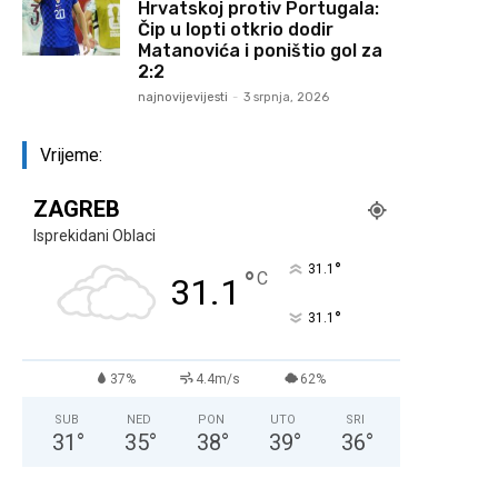
Hrvatskoj protiv Portugala:
Čip u lopti otkrio dodir
Matanovića i poništio gol za
2:2
najnovijevijesti
-
3 srpnja, 2026
Vrijeme:
ZAGREB
Isprekidani Oblaci
°
31.1
°
C
31.1
°
31.1
37%
4.4m/s
62%
SUB
NED
PON
UTO
SRI
31
°
35
°
38
°
39
°
36
°