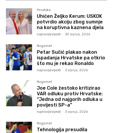
Hrvatska
Uhićen Željko Kerum: USKOK
potvrdio akciju zbog sumnje
na koruptivna kaznena djela
najnovijevijesti
-
30 srpnja, 2026
Nogomet
Petar Sučić plakao nakon
ispadanja Hrvatske pa otkrio
što mu je rekao Ronaldo
najnovijevijesti
-
3 srpnja, 2026
Nogomet
Joe Cole žestoko kritizirao
VAR odluku protiv Hrvatske:
“Jedna od najgorih odluka u
povijesti SP-a”
najnovijevijesti
-
3 srpnja, 2026
Nogomet
Tehnologija presudila