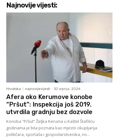
Najnovije vijesti:
Hrvatska
najnovijevijesti
-
30 srpnja, 2026
Afera oko Kerumove konobe
“Pršut”: Inspekcija još 2019.
utvrdila gradnju bez dozvole
Konoba “Pršut” Željka Keruma u Kaštel Štafiliću
godinama je bila poznata kao mjesto okupljanja
političara, sportaša i gospodarstvenika, no...