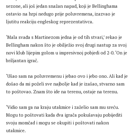
sezone, ali još jedan snažan napad, koji je Bellinghama
ostavio na hrpi nedugo prije poluvremena, izazvao je
ljutitu reakciju engleskog reprezentativca.
‘Mala svađa s Martinezom jedna je od tih stvari,’ rekao je
Bellingham nakon što je obilježio svoj drugi nastup za svoj
novi klub lijepim golom u impresivnoj pobjedi od 2-0. ‘On je
briljantan igrač.
‘Ušao sam na poluvremenu i jebao ovo i jebo ono. Ali kad je
došao da mi poželi sve najbolje kad je izašao, stvarno sam
to poštovao. Znam što ide na terenu, ostaje na terenu.
‘Vidio sam ga na kraju utakmice i zaželio sam mu sreću.
Mogu to poštovati kada dva igrača pokušavaju pobijediti
svoju momčad i mogu se okupiti i poštovati nakon
utakmice.