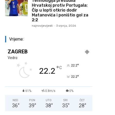
Tehnologija presudila
Hrvatskoj protiv Portugala:
Čip u lopti otkrio dodir
Matanovića i poništio gol za
2:2
najnovijevijesti
-
3 srpnja, 2026
Vrijeme:
ZAGREB
Vedro
°
22.2
°
C
22.2
°
22.2
61%
0.8m/s
0%
NED
PON
UTO
SRI
ČET
36
°
39
°
38
°
35
°
28
°