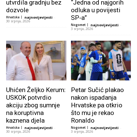
utvrdila gradnju bez
“Jedna od najgorih
dozvole
odluka u povijesti
SP-a”
Hrvatska
najnovijevijesti
-
30 srpnja, 2026
Nogomet
najnovijevijesti
-
3 srpnja, 2026
Uhićen Željko Kerum:
Petar Sučić plakao
USKOK potvrdio
nakon ispadanja
akciju zbog sumnje
Hrvatske pa otkrio
na koruptivna
što mu je rekao
kaznena djela
Ronaldo
Hrvatska
najnovijevijesti
-
Nogomet
najnovijevijesti
-
30 srpnja, 2026
3 srpnja, 2026