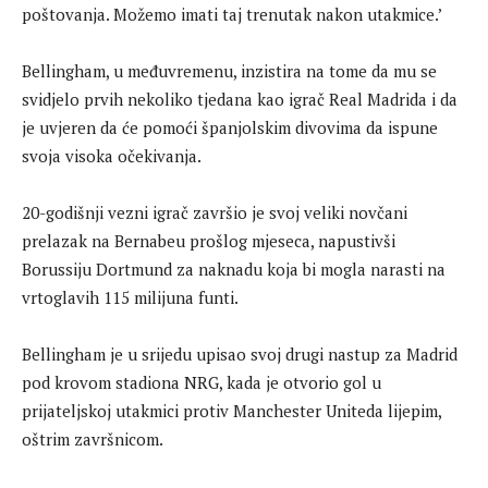
poštovanja. Možemo imati taj trenutak nakon utakmice.’
Bellingham, u međuvremenu, inzistira na tome da mu se
svidjelo prvih nekoliko tjedana kao igrač Real Madrida i da
je uvjeren da će pomoći španjolskim divovima da ispune
svoja visoka očekivanja.
20-godišnji vezni igrač završio je svoj veliki novčani
prelazak na Bernabeu prošlog mjeseca, napustivši
Borussiju Dortmund za naknadu koja bi mogla narasti na
vrtoglavih 115 milijuna funti.
Bellingham je u srijedu upisao svoj drugi nastup za Madrid
pod krovom stadiona NRG, kada je otvorio gol u
prijateljskoj utakmici protiv Manchester Uniteda lijepim,
oštrim završnicom.