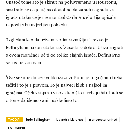
Unatoč tome što je skinut na poluvremenu u Houstonu,
smatralo se da je učinio dovoljno da zaradi nagradu za
igrača utakmice jer je momčad Carla Ancelottija upisala
naposljetku uvjerljivu pobjedu.
‘Izgledam kao da uživam, volim razmišljati’, rekao je
Bellingham nakon utakmice. ‘Zasada je dobro. Uživam igrati
s ovom momčadi, učiti od toliko sjajnih igrača. Definitivno
se još ne zanosim.
‘Ove sezone dolaze veliki izazovi. Puno je toga čemu treba
težiti i to je s pravom. To je najveći klub s najboljim
igračima. Očekivanja su visoka kao što i trebaju biti. Radi se
o tome da idemo vani i uskladimo to.’
TAGOVI:
Jude Bellingham
Lisandro Martinez
manchester united
real madrid