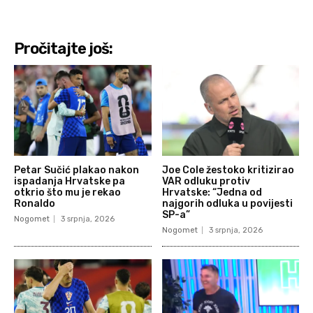
Pročitajte još:
Petar Sučić plakao nakon
Joe Cole žestoko kritizirao
ispadanja Hrvatske pa
VAR odluku protiv
otkrio što mu je rekao
Hrvatske: “Jedna od
Ronaldo
najgorih odluka u povijesti
SP-a”
Nogomet
3 srpnja, 2026
Nogomet
3 srpnja, 2026