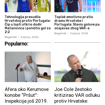
Tehnologija presudila
Toplak emotivno pratio
Hrvatskoj protiv Portugala:
dramu Hrvatske i
Čip u lopti otkrio dodir
Portugala: Slavio golove pa
Matanovića i poništio gol za
očajavao zbog VAR-a
2:2
Nogomet
3 srpnja, 2026
Nogomet
3 srpnja, 2026
Popularno:
Afera oko Kerumove
Joe Cole žestoko
konobe “Pršut”:
kritizirao VAR odluku
Inspekcija još 2019.
protiv Hrvatske: