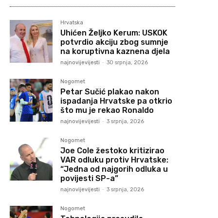
Hrvatska
Uhićen Željko Kerum: USKOK
potvrdio akciju zbog sumnje
na koruptivna kaznena djela
najnovijevijesti
-
30 srpnja, 2026
Nogomet
Petar Sučić plakao nakon
ispadanja Hrvatske pa otkrio
što mu je rekao Ronaldo
najnovijevijesti
-
3 srpnja, 2026
Nogomet
Joe Cole žestoko kritizirao
VAR odluku protiv Hrvatske:
“Jedna od najgorih odluka u
povijesti SP-a”
najnovijevijesti
-
3 srpnja, 2026
Nogomet