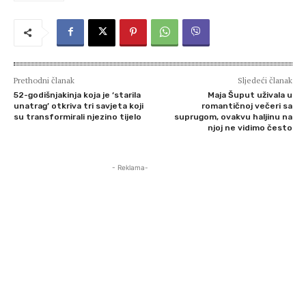
Prethodni članak
Sljedeći članak
52-godišnjakinja koja je ‘starila
Maja Šuput uživala u
unatrag’ otkriva tri savjeta koji
romantičnoj večeri sa
su transformirali njezino tijelo
suprugom, ovakvu haljinu na
njoj ne vidimo često
- Reklama-