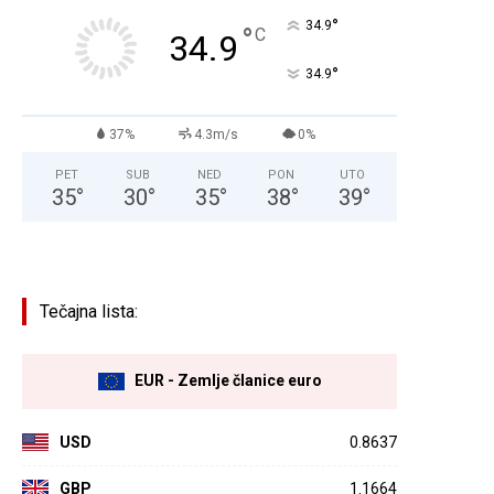
°
34.9
°
C
34.9
°
34.9
37%
4.3m/s
0%
PET
SUB
NED
PON
UTO
35
°
30
°
35
°
38
°
39
°
Tečajna lista:
EUR - Zemlje članice euro
USD
0.8637
GBP
1.1664