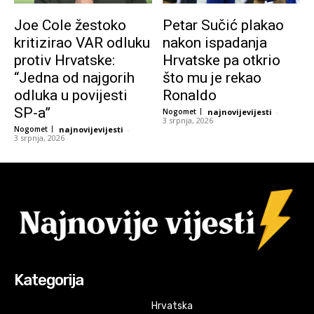
Joe Cole žestoko
Petar Sučić plakao
kritizirao VAR odluku
nakon ispadanja
protiv Hrvatske:
Hrvatske pa otkrio
“Jedna od najgorih
što mu je rekao
odluka u povijesti
Ronaldo
SP-a”
Nogomet
najnovijevijesti
-
3 srpnja, 2026
Nogomet
najnovijevijesti
-
3 srpnja, 2026
Kategorija
Hrvatska