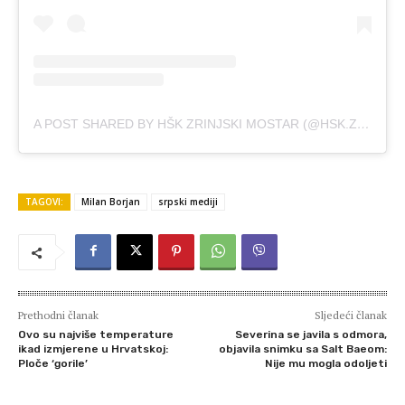
A POST SHARED BY HŠK ZRINJSKI MOSTAR (@HSK.ZRINJSKI)
TAGOVI:
Milan Borjan
srpski mediji
Prethodni članak
Sljedeći članak
Ovo su najviše temperature
Severina se javila s odmora,
ikad izmjerene u Hrvatskoj:
objavila snimku sa Salt Baeom:
Ploče ‘gorile’
Nije mu mogla odoljeti