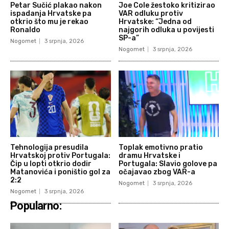
Petar Sučić plakao nakon
Joe Cole žestoko kritizirao
ispadanja Hrvatske pa
VAR odluku protiv
otkrio što mu je rekao
Hrvatske: “Jedna od
Ronaldo
najgorih odluka u povijesti
SP-a”
Nogomet
3 srpnja, 2026
Nogomet
3 srpnja, 2026
Tehnologija presudila
Toplak emotivno pratio
Hrvatskoj protiv Portugala:
dramu Hrvatske i
Čip u lopti otkrio dodir
Portugala: Slavio golove pa
Matanovića i poništio gol za
očajavao zbog VAR-a
2:2
Nogomet
3 srpnja, 2026
Nogomet
3 srpnja, 2026
Popularno: