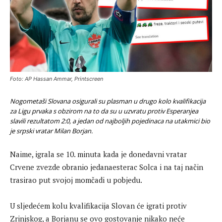
Foto: AP Hassan Ammar, Printscreen
Nogometaši Slovana osigurali su plasman u drugo kolo kvalifikacija
za Ligu prvaka s obzirom na to da su u uzvratu protiv Esperanjea
slavili rezultatom 2:0, a jedan od najboljih pojedinaca na utakmici bio
je srpski vratar Milan Borjan.
Naime, igrala se 10. minuta kada je donedavni vratar
Crvene zvezde obranio jedanaesterac Solca i na taj način
trasirao put svojoj momčadi u pobjedu.
U sljedećem kolu kvalifikacija Slovan će igrati protiv
Zrinjskog, a Borjanu se ovo gostovanje nikako neće