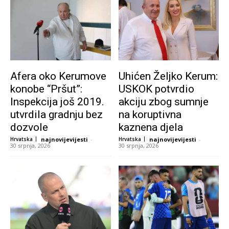
Afera oko Kerumove
Uhićen Željko Kerum:
konobe “Pršut”:
USKOK potvrdio
Inspekcija još 2019.
akciju zbog sumnje
utvrdila gradnju bez
na koruptivna
dozvole
kaznena djela
Hrvatska
najnovijevijesti
-
Hrvatska
najnovijevijesti
-
30 srpnja, 2026
30 srpnja, 2026