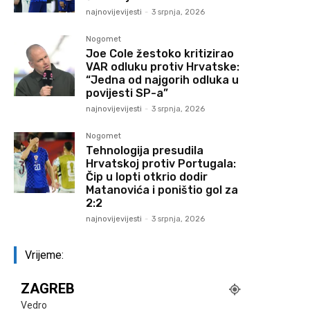
najnovijevijesti
-
3 srpnja, 2026
Nogomet
Joe Cole žestoko kritizirao
VAR odluku protiv Hrvatske:
“Jedna od najgorih odluka u
povijesti SP-a”
najnovijevijesti
-
3 srpnja, 2026
Nogomet
Tehnologija presudila
Hrvatskoj protiv Portugala:
Čip u lopti otkrio dodir
Matanovića i poništio gol za
2:2
najnovijevijesti
-
3 srpnja, 2026
Vrijeme:
ZAGREB
Vedro