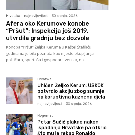
Hrvatska
najnovijevijesti
-
30 srpnja, 2026
Afera oko Kerumove konobe
“Pršut”: Inspekcija još 2019.
utvrdila gradnju bez dozvole
Konoba “Pršut” Željka Keruma u Kaštel Štafiliću
godinama je bila poznata kao mjesto okupljanja
političara, sportaša i gospodarstvenika, no...
Hrvatska
Uhićen Željko Kerum: USKOK
potvrdio akciju zbog sumnje
na koruptivna kaznena djela
najnovijevijesti
-
30 srpnja, 2026
Nogomet
Petar Sučić plakao nakon
ispadanja Hrvatske pa otkrio
što mu je rekao Ronaldo