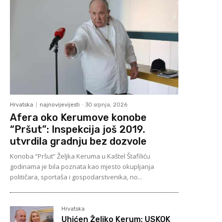
Hrvatska
najnovijevijesti
-
30 srpnja, 2026
Afera oko Kerumove konobe
“Pršut”: Inspekcija još 2019.
utvrdila gradnju bez dozvole
Konoba “Pršut” Željka Keruma u Kaštel Štafiliću
godinama je bila poznata kao mjesto okupljanja
političara, sportaša i gospodarstvenika, no...
Hrvatska
Uhićen Željko Kerum: USKOK