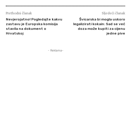
Prethodni članak
Sljedeći članak
Nevjerojatno! Pogledajte kakvu
Švicarska bi mogla uskoro
zastavu je Europska komisija
legalizirati kokain: Sad se već
stavila na dokument o
doza može kupiti za cijenu
Hrvatskoj
jedne pive
- Reklama-