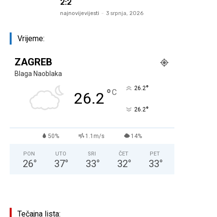
2:2
najnovijevijesti
-
3 srpnja, 2026
Vrijeme:
ZAGREB
Blaga Naoblaka
°
26.2
°
C
26.2
°
26.2
50%
1.1m/s
14%
PON
UTO
SRI
ČET
PET
26
°
37
°
33
°
32
°
33
°
Tečajna lista: