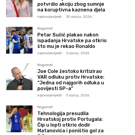
potvrdio akciju zbog sumnje
na koruptivna kaznena djela
najnovijevijesti
-
30 srpnja, 2026
Nogomet
Petar Sučić plakao nakon
ispadanja Hrvatske pa otkrio
što mu je rekao Ronaldo
najnovijevijesti
-
3 srpnja, 2026
Nogomet
Joe Cole žestoko kritizirao
VAR odluku protiv Hrvatske:
“Jedna od najgorih odluka u
povijesti SP-a”
najnovijevijesti
-
3 srpnja, 2026
Nogomet
Tehnologija presudila
Hrvatskoj protiv Portugala:
Čip u lopti otkrio dodir
Matanovića i poništio gol za