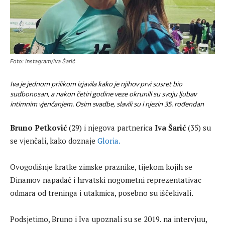
Foto: Instagram/Iva Šarić
Iva je jednom prilikom izjavila kako je njihov prvi susret bio
sudbonosan, a nakon četiri godine veze okrunili su svoju ljubav
intimnim vjenčanjem. Osim svadbe, slavili su i njezin 35. rođendan
Bruno Petković
(29) i njegova partnerica
Iva Šarić
(35) su
se vjenčali, kako doznaje
Gloria.
Ovogodišnje kratke zimske praznike, tijekom kojih se
Dinamov napadač i hrvatski nogometni reprezentativac
odmara od treninga i utakmica, posebno su iščekivali.
Podsjetimo, Bruno i Iva upoznali su se 2019. na intervjuu,