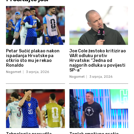
Petar Sučić plakao nakon
Joe Cole žestoko kritizirao
ispadanja Hrvatske pa
VAR odluku protiv
otkrio što mu je rekao
Hrvatske: “Jedna od
Ronaldo
najgorih odluka u povijesti
SP-a”
Nogomet
3 srpnja, 2026
Nogomet
3 srpnja, 2026