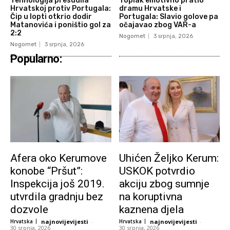
Tehnologija presudila
Toplak emotivno pratio
Hrvatskoj protiv Portugala:
dramu Hrvatske i
Čip u lopti otkrio dodir
Portugala: Slavio golove pa
Matanovića i poništio gol za
očajavao zbog VAR-a
2:2
Nogomet
3 srpnja, 2026
Nogomet
3 srpnja, 2026
Popularno:
Afera oko Kerumove
Uhićen Željko Kerum:
konobe “Pršut”:
USKOK potvrdio
Inspekcija još 2019.
akciju zbog sumnje
utvrdila gradnju bez
na koruptivna
dozvole
kaznena djela
Hrvatska
najnovijevijesti
-
Hrvatska
najnovijevijesti
-
30 srpnja, 2026
30 srpnja, 2026