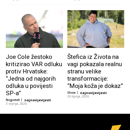
Joe Cole žestoko
Štefica iz Života na
kritizirao VAR odluku
vagi pokazala realnu
protiv Hrvatske:
stranu velike
“Jedna od najgorih
transformacije:
odluka u povijesti
“Moja koža je dokaz”
SP-a”
Show
najnovijevijesti
-
26 lipnja, 2026
Nogomet
najnovijevijesti
-
3 srpnja, 2026