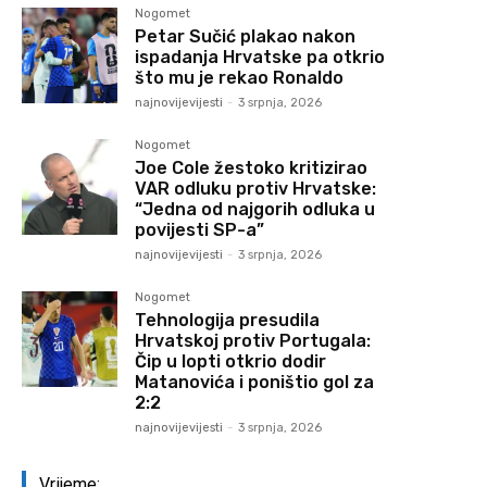
Nogomet
Petar Sučić plakao nakon
ispadanja Hrvatske pa otkrio
što mu je rekao Ronaldo
najnovijevijesti
-
3 srpnja, 2026
Nogomet
Joe Cole žestoko kritizirao
VAR odluku protiv Hrvatske:
“Jedna od najgorih odluka u
povijesti SP-a”
najnovijevijesti
-
3 srpnja, 2026
Nogomet
Tehnologija presudila
Hrvatskoj protiv Portugala:
Čip u lopti otkrio dodir
Matanovića i poništio gol za
2:2
najnovijevijesti
-
3 srpnja, 2026
Vrijeme: