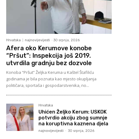
Hrvatska
najnovijevijesti
-
30 srpnja, 2026
Afera oko Kerumove konobe
“Pršut”: Inspekcija još 2019.
utvrdila gradnju bez dozvole
Konoba “Pršut” Željka Keruma u Kaštel Štafiliću
godinama je bila poznata kao mjesto okupljanja
političara, sportaša i gospodarstvenika, no...
Hrvatska
Uhićen Željko Kerum: USKOK
potvrdio akciju zbog sumnje
na koruptivna kaznena djela
najnovijevijesti
-
30 srpnja, 2026