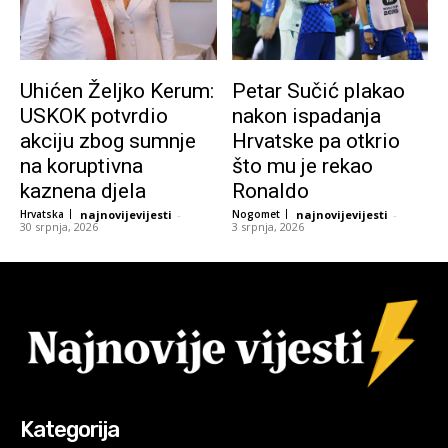
Uhićen Željko Kerum:
Petar Sučić plakao
USKOK potvrdio
nakon ispadanja
akciju zbog sumnje
Hrvatske pa otkrio
na koruptivna
što mu je rekao
kaznena djela
Ronaldo
Hrvatska
najnovijevijesti
-
Nogomet
najnovijevijesti
-
30 srpnja, 2026
3 srpnja, 2026
Kategorija