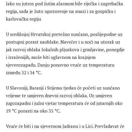
Iako su jutros pod žutim alarmom bile riječka i zagrebačka
regija, sada je žuto upozorenje na snazi i za gospićku i
karlovačku regiju
U središnjoj Hrvatskoj pretežno sunčano, poslijepodne uz
postupni porast naoblake. Navečer i u noći na utorak uz
jak razvoj oblaka lokalnih pljuskova i grmljavine, ponegdje
i izraženijih, može biti uglavnom na krajnjem
sjeverozapadu. Danju ponovno vruće uz temperaturu
između 32 i 34 °C.
U Slavoniji, Baranji i Srijemu tjedan će početi uz sunčano
vrijeme te umjeren dnevni razvoj oblaka. Uz umjeren
jugozapadni i južni vjetar temperatura će od jutarnjih oko
19 °C porasti na oko 35 °C.
Vruće će biti i na sjevernom Jadranu i u Lici. Prevladavat će