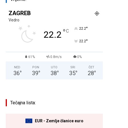
ZAGREB
Vedro
°
22.2
°
C
22.2
°
22.2
61%
0.8m/s
0%
NED
PON
UTO
SRI
ČET
36
°
39
°
38
°
35
°
28
°
Tečajna lista:
EUR - Zemlje članice euro