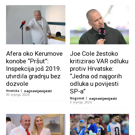
Afera oko Kerumove
Joe Cole žestoko
konobe “Pršut”:
kritizirao VAR odluku
Inspekcija još 2019.
protiv Hrvatske:
utvrdila gradnju bez
“Jedna od najgorih
dozvole
odluka u povijesti
SP-a”
Hrvatska
najnovijevijesti
-
30 srpnja, 2026
Nogomet
najnovijevijesti
-
3 srpnja, 2026