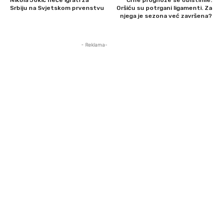
Srbiju na Svjetskom prvenstvu
Oršiću su potrgani ligamenti. Za
njega je sezona već završena?
- Reklama-