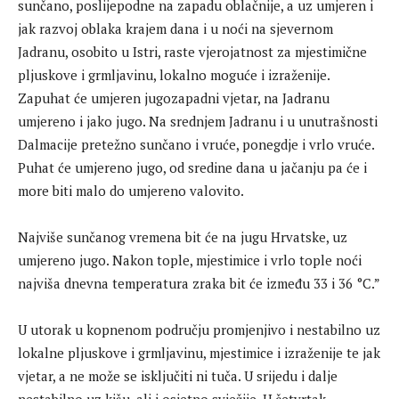
sunčano, poslijepodne na zapadu oblačnije, a uz umjeren i
jak razvoj oblaka krajem dana i u noći na sjevernom
Jadranu, osobito u Istri, raste vjerojatnost za mjestimične
pljuskove i grmljavinu, lokalno moguće i izraženije.
Zapuhat će umjeren jugozapadni vjetar, na Jadranu
umjereno i jako jugo. Na srednjem Jadranu i u unutrašnosti
Dalmacije pretežno sunčano i vruće, ponegdje i vrlo vruće.
Puhat će umjereno jugo, od sredine dana u jačanju pa će i
more biti malo do umjereno valovito.
Najviše sunčanog vremena bit će na jugu Hrvatske, uz
umjereno jugo. Nakon tople, mjestimice i vrlo tople noći
najviša dnevna temperatura zraka bit će između 33 i 36 °C.”
U utorak u kopnenom području promjenjivo i nestabilno uz
lokalne pljuskove i grmljavinu, mjestimice i izraženije te jak
vjetar, a ne može se isključiti ni tuča. U srijedu i dalje
nestabilno uz kišu, ali i osjetno svježije. U četvrtak