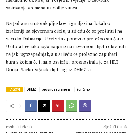
smirivanje vremena uz obilje sunca.
Na Jadranu u utorak pljuskovi i grmljavina, lokalno
izraženiji na sjevernom dijelu, u srijedu će se proširiti i na
veći dio Dalmacije. U četvrtak ponovno pretežno sunčano.
U utorak će jako jugo najprije na sjevernom dijelu okrenuti
na jak jugozapadnjak, a u srijedu će prolazno zapuhati
bura s kojom će i malo osvježiti, prognozirala je za HRT
Dunja Plačko-Vršnak, dipl. ing. iz DHMZ-a.
TAGOVI:
DHMZ
prognoza vremena
Sunčano
Prethodni članak
Sljedeći članak
Nikola Jokić neće igrati za
Crne prognoze se obistinile: