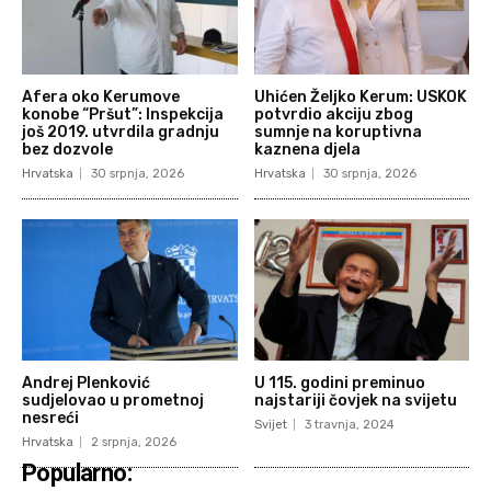
Afera oko Kerumove
Uhićen Željko Kerum: USKOK
konobe “Pršut”: Inspekcija
potvrdio akciju zbog
još 2019. utvrdila gradnju
sumnje na koruptivna
bez dozvole
kaznena djela
Hrvatska
30 srpnja, 2026
Hrvatska
30 srpnja, 2026
Andrej Plenković
U 115. godini preminuo
sudjelovao u prometnoj
najstariji čovjek na svijetu
nesreći
Svijet
3 travnja, 2024
Hrvatska
2 srpnja, 2026
Popularno: