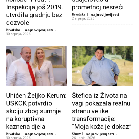
Inspekcija još 2019.
prometnoj nesreći
utvrdila gradnju bez
Hrvatska
najnovijevijesti
-
2 srpnja, 2026
dozvole
Hrvatska
najnovijevijesti
-
30 srpnja, 2026
Uhićen Željko Kerum:
Štefica iz Života na
USKOK potvrdio
vagi pokazala realnu
akciju zbog sumnje
stranu velike
na koruptivna
transformacije:
kaznena djela
“Moja koža je dokaz”
Hrvatska
najnovijevijesti
-
Show
najnovijevijesti
-
30 srpnja, 2026
26 lipnja, 2026