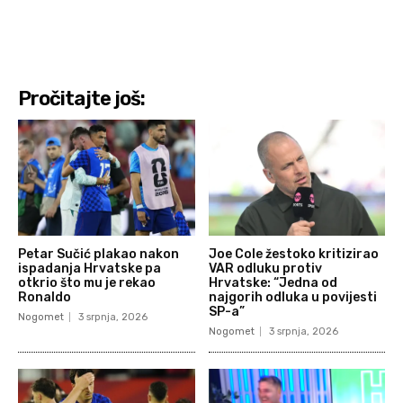
Pročitajte još:
Petar Sučić plakao nakon
Joe Cole žestoko kritizirao
ispadanja Hrvatske pa
VAR odluku protiv
otkrio što mu je rekao
Hrvatske: “Jedna od
Ronaldo
najgorih odluka u povijesti
SP-a”
Nogomet
3 srpnja, 2026
Nogomet
3 srpnja, 2026