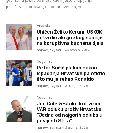
godinama je bila poznata kao mjesto okupljanja
političara, sportaša i gospodarstvenika, no...
Hrvatska
Uhićen Željko Kerum: USKOK
potvrdio akciju zbog sumnje
na koruptivna kaznena djela
najnovijevijesti
-
30 srpnja, 2026
Nogomet
Petar Sučić plakao nakon
ispadanja Hrvatske pa otkrio
što mu je rekao Ronaldo
najnovijevijesti
-
3 srpnja, 2026
Nogomet
Joe Cole žestoko kritizirao
VAR odluku protiv Hrvatske:
“Jedna od najgorih odluka u
povijesti SP-a”
najnovijevijesti
-
3 srpnja, 2026