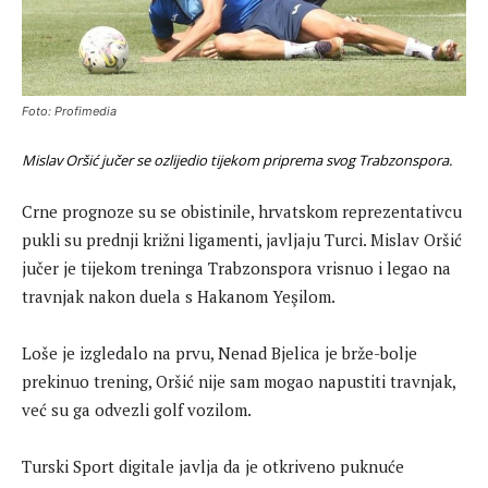
Foto: Profimedia
Mislav Oršić jučer se ozlijedio tijekom priprema svog Trabzonspora.
Crne prognoze su se obistinile, hrvatskom reprezentativcu
pukli su prednji križni ligamenti, javljaju Turci. Mislav Oršić
jučer je tijekom treninga Trabzonspora vrisnuo i legao na
travnjak nakon duela s Hakanom Yeşilom.
Loše je izgledalo na prvu, Nenad Bjelica je brže-bolje
prekinuo trening, Oršić nije sam mogao napustiti travnjak,
već su ga odvezli golf vozilom.
Turski Sport digitale javlja da je otkriveno puknuće