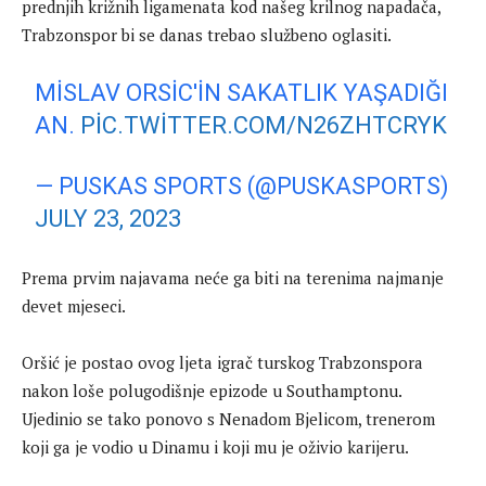
prednjih križnih ligamenata kod našeg krilnog napadača,
Trabzonspor bi se danas trebao službeno oglasiti.
MISLAV ORSIC'IN SAKATLIK YAŞADIĞI
AN.
PIC.TWITTER.COM/N26ZHTCRYK
— PUSKAS SPORTS (@PUSKASPORTS)
JULY 23, 2023
Prema prvim najavama neće ga biti na terenima najmanje
devet mjeseci.
Oršić je postao ovog ljeta igrač turskog Trabzonspora
nakon loše polugodišnje epizode u Southamptonu.
Ujedinio se tako ponovo s Nenadom Bjelicom, trenerom
koji ga je vodio u Dinamu i koji mu je oživio karijeru.