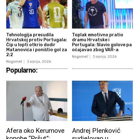
Tehnologija presudila
Toplak emotivno pratio
Hrvatskoj protiv Portugala:
dramu Hrvatske i
Čip u lopti otkrio dodir
Portugala: Slavio golove pa
Matanovića i poništio gol za
očajavao zbog VAR-a
2:2
Nogomet
3 srpnja, 2026
Nogomet
3 srpnja, 2026
Popularno:
Afera oko Kerumove
Andrej Plenković
konobe “Pršut”:
sudjelovao u