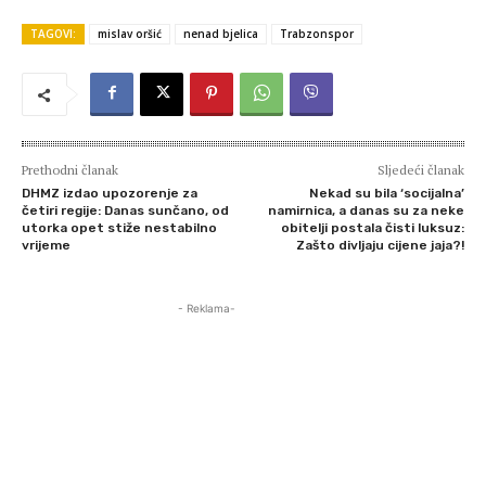
TAGOVI:
mislav oršić
nenad bjelica
Trabzonspor
Prethodni članak
Sljedeći članak
DHMZ izdao upozorenje za
Nekad su bila ‘socijalna’
četiri regije: Danas sunčano, od
namirnica, a danas su za neke
utorka opet stiže nestabilno
obitelji postala čisti luksuz:
vrijeme
Zašto divljaju cijene jaja?!
- Reklama-