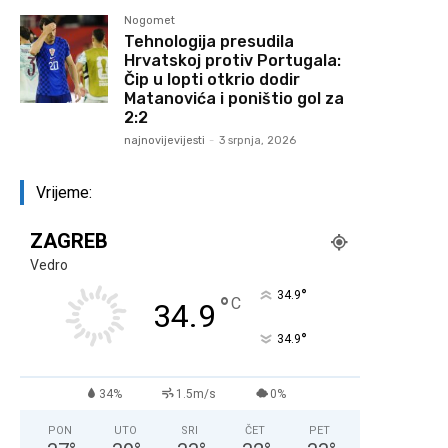
Nogomet
Tehnologija presudila
Hrvatskoj protiv Portugala:
Čip u lopti otkrio dodir
Matanovića i poništio gol za
2:2
najnovijevijesti
-
3 srpnja, 2026
Vrijeme:
ZAGREB
Vedro
°
34.9
°
C
34.9
°
34.9
34%
1.5m/s
0%
PON
UTO
SRI
ČET
PET