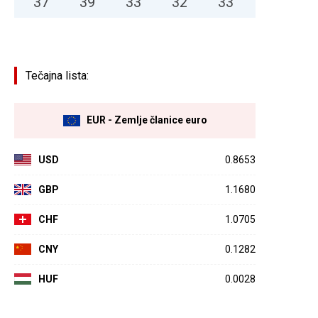
37
°
39
°
33
°
32
°
33
°
Tečajna lista:
EUR - Zemlje članice euro
USD
0.8653
GBP
1.1680
CHF
1.0705
CNY
0.1282
HUF
0.0028