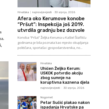
Hrvatska
najnovijevijesti
-
30 srpnja, 2026
Afera oko Kerumove konobe
“Pršut”: Inspekcija još 2019.
utvrdila gradnju bez dozvole
a
Konoba “Pršut” Željka Keruma u Kaštel Štafiliću
ma.
godinama je bila poznata kao mjesto okupljanja
i,
političara, sportaša i gospodarstvenika, no...
Hrvatska
Uhićen Željko Kerum:
USKOK potvrdio akciju
zbog sumnje na
koruptivna kaznena djela
najnovijevijesti
-
30 srpnja, 2026
Nogomet
Petar Sučić plakao nakon
ispadanja Hrvatske pa