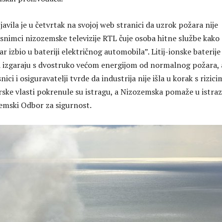
avila je u četvrtak na svojoj web stranici da uzrok požara nije
 snimci nizozemske televizije RTL čuje osoba hitne službe kako
ar izbio u bateriji električnog automobila”. Litij-ionske baterije
la izgaraju s dvostruko većom energijom od normalnog požara, 
ci i osiguravatelji tvrde da industrija nije išla u korak s rizici
e vlasti pokrenule su istragu, a Nizozemska pomaže u istraz
zemski Odbor za sigurnost.