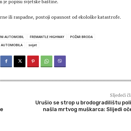
je popisu svjetske baštine.
rne ili raspadne, postoji opasnost od ekološke katastrofe.
ČNI AUTOMOBIL
FREMANTLE HIGHWAY
POŽAR BRODA
G AUTOMOBILA
svijet
Sljedeći č
Urušio se strop u brodogradilištu poli
ce
našla mrtvog muškarca: Slijedi oč