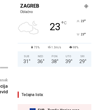
ZAGREB
Oblačno
°
23
°
C
23
°
23
75%
1.3m/s
98%
SUB
NED
PON
UTO
SRI
31
°
36
°
38
°
39
°
29
°
lanak
cija
evid
Tečajna lista: