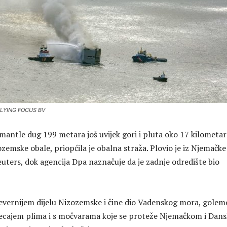
 FLYING FOCUS BV
mantle dug 199 metara još uvijek gori i pluta oko 17 kilometar
ozemske obale, priopćila je obalna straža. Plovio je iz Njemačke
euters, dok agencija Dpa naznačuje da je zadnje odredište bio
jevernijem dijelu Nizozemske i čine dio Vadenskog mora, gole
jecajem plima i s močvarama koje se proteže Njemačkom i Dan