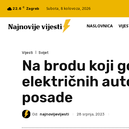
C
Subota, 8 kolovoza, 2026
22.6
Zagreb
NASLOVNICA
VIJES
Vijesti
Svijet
Na brodu koji 
električnih au
posade
Od:
najnovijevijesti
28 srpnja, 2023