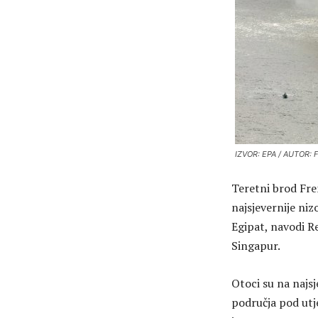
IZVOR: EPA / AUTOR:
Teretni brod Fre
najsjevernije niz
Egipat, navodi R
Singapur.
Otoci su na najs
područja pod ut