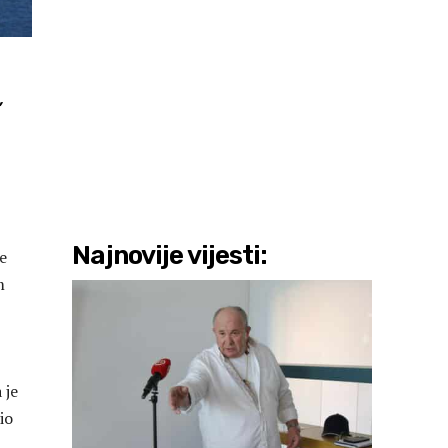
,
Najnovije vijesti:
e
m
 je
io