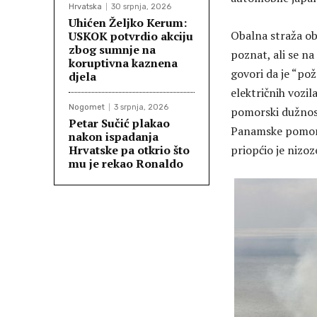
Hrvatska
30 srpnja, 2026
Uhićen Željko Kerum:
Obalna straža obj
USKOK potvrdio akciju
zbog sumnje na
poznat, ali se na
koruptivna kaznena
govori da je “pož
djela
električnih vozi
Nogomet
3 srpnja, 2026
pomorski dužnosni
Petar Sučić plakao
Panamske pomorsk
nakon ispadanja
Hrvatske pa otkrio što
priopćio je nizo
mu je rekao Ronaldo