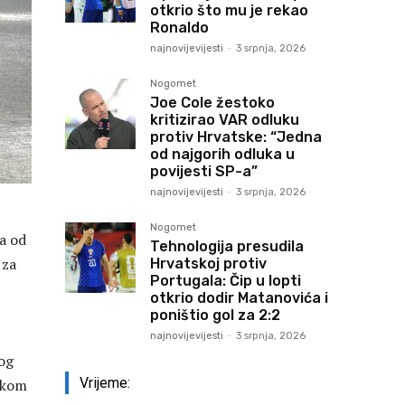
otkrio što mu je rekao
Ronaldo
najnovijevijesti
-
3 srpnja, 2026
Nogomet
Joe Cole žestoko
kritizirao VAR odluku
protiv Hrvatske: “Jedna
od najgorih odluka u
povijesti SP-a”
najnovijevijesti
-
3 srpnja, 2026
Nogomet
a od
Tehnologija presudila
 za
Hrvatskoj protiv
Portugala: Čip u lopti
otkrio dodir Matanovića i
poništio gol za 2:2
najnovijevijesti
-
3 srpnja, 2026
mog
Vrijeme:
skom