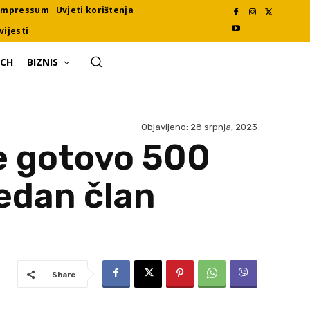
Impressum
Uvjeti korištenja
vijesti
ECH
BIZNIS
Objavljeno:
28 srpnja, 2023
e gotovo 500
jedan član
Share