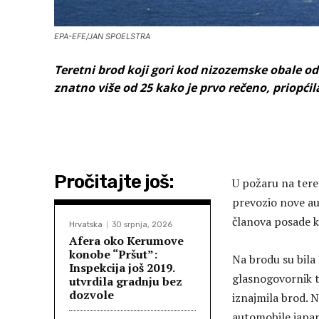
EPA-EFE/JAN SPOELSTRA
Teretni brod koji gori kod nizozemske obale od
znatno više od 25 kako je prvo rečeno, priopćil
Pročitajte još:
U požaru na tere
prevozio nove au
članova posade ko
Hrvatska
30 srpnja, 2026
Afera oko Kerumove
konobe “Pršut”:
Na brodu su bila 
Inspekcija još 2019.
glasnogovornik tv
utvrdila gradnju bez
dozvole
iznajmila brod. N
automobile japan