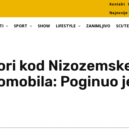
Kontakt
Najnovije 
TI
SPORT
SHOW
LIFESTYLE
ZANIMLJIVO
SCI/T
gori kod Nizozemsk
tomobila: Poginuo 