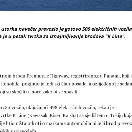
 utorka navečer prevozio je gotovo 500 električnih vozila
a je u petak tvrtka za iznajmljivanje brodova "K Line".
tnom brodu Fremantle Highway, registriranog u Panami, koji j
tomobile, poginuo je indijski član posade, a ozlijeđeno je seda
ji su skočili u more kako bi se spasili.
3783 vozila, uključujući 498 električnih vozila, rekao je
rtke K Line (Kawasaki Kisen Kaisha) sa sjedištem u Tokiju koja
ije htio ništa otkriti o markama automobila ni je li brod prevoz
skih proizvođača.