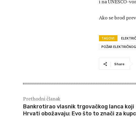
i na UNESCO-vom 
Ako se brod prev
TAGOVI:
ELEKTRI
POŽAR ELEKTRIČNO
Share
Prethodni članak
Bankrotirao vlasnik trgovačkog lanca koji
Hrvati obožavaju: Evo što to znači za kup