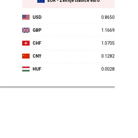
EUR - Zemlje članice euro
USD
0.8650
GBP
1.1669
CHF
1.0705
CNY
0.1282
HUF
0.0028