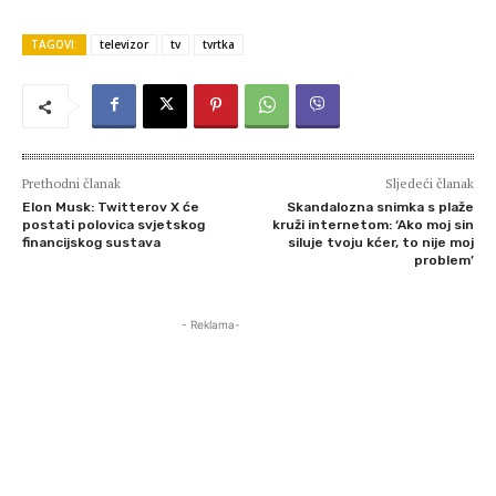
TAGOVI:
televizor
tv
tvrtka
Prethodni članak
Sljedeći članak
Elon Musk: Twitterov X će
Skandalozna snimka s plaže
postati polovica svjetskog
kruži internetom: ‘Ako moj sin
financijskog sustava
siluje tvoju kćer, to nije moj
problem’
- Reklama-