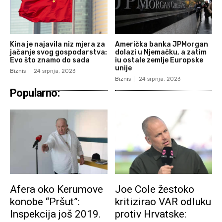
Kina je najavila niz mjera za
Američka banka JPMorgan
jačanje svog gospodarstva:
dolazi u Njemačku, a zatim
Evo što znamo do sada
iu ostale zemlje Europske
unije
Biznis
24 srpnja, 2023
Biznis
24 srpnja, 2023
Popularno:
Afera oko Kerumove
Joe Cole žestoko
konobe “Pršut”:
kritizirao VAR odluku
Inspekcija još 2019.
protiv Hrvatske: