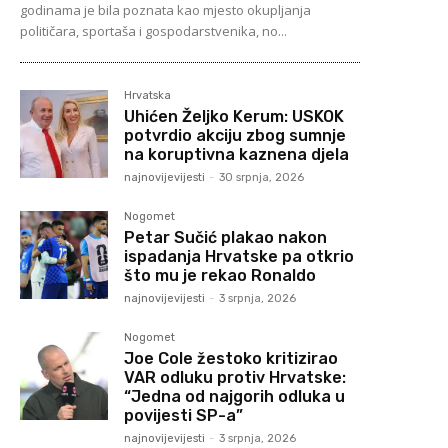
godinama je bila poznata kao mjesto okupljanja
političara, sportaša i gospodarstvenika, no...
Hrvatska
Uhićen Željko Kerum: USKOK
potvrdio akciju zbog sumnje
na koruptivna kaznena djela
najnovijevijesti
-
30 srpnja, 2026
Nogomet
Petar Sučić plakao nakon
ispadanja Hrvatske pa otkrio
što mu je rekao Ronaldo
najnovijevijesti
-
3 srpnja, 2026
Nogomet
Joe Cole žestoko kritizirao
VAR odluku protiv Hrvatske:
“Jedna od najgorih odluka u
povijesti SP-a”
najnovijevijesti
-
3 srpnja, 2026