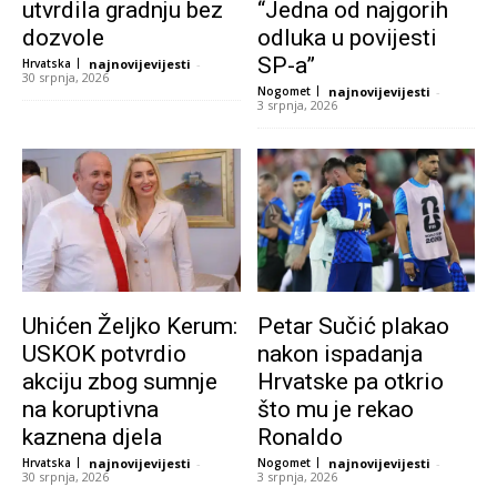
utvrdila gradnju bez
“Jedna od najgorih
dozvole
odluka u povijesti
SP-a”
Hrvatska
najnovijevijesti
-
30 srpnja, 2026
Nogomet
najnovijevijesti
-
3 srpnja, 2026
Uhićen Željko Kerum:
Petar Sučić plakao
USKOK potvrdio
nakon ispadanja
akciju zbog sumnje
Hrvatske pa otkrio
na koruptivna
što mu je rekao
kaznena djela
Ronaldo
Hrvatska
najnovijevijesti
-
Nogomet
najnovijevijesti
-
30 srpnja, 2026
3 srpnja, 2026