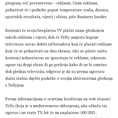
program, već prvenstveno – reklame. Osim reklama,
prikazivat će i podatke poput temperature zraka, dionica,
sportskih rezultata, vijesti i slično, piše Business Insider.
Korisnici će svoju besplatnu TV platiti samo gledanjem
takvih reklama i vijesti, dok će Telly umjesto kupnje
televizora novac dobiti od brendova koji će plaćati reklame
koje će se prikazivati ​​na dnu ekrana. Ako se pitate zašto
korisnici jednostavno ne ignoriraju te reklame, odnosno
ugase taj drugi ekran ili ga prekriju kako ih ne bi ometao
dok gledaju televiziju, odgovor je da su prema ugovoru
dužni stalno dijeliti podatke o svojim aktivnostima gledanja
s Tellyjem.
Prema informacijama o uvjetima korištenja na web stranici
Telly (koja je u međuvremenu uklonjena), ako otkažu taj
ugovor i ne vrate TV, bit će im naplaćeno 500 USD .