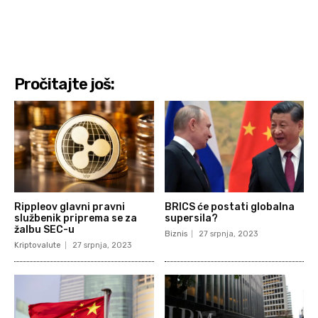
Pročitajte još:
Rippleov glavni pravni
BRICS će postati globalna
službenik priprema se za
supersila?
žalbu SEC-u
Biznis
27 srpnja, 2023
Kriptovalute
27 srpnja, 2023