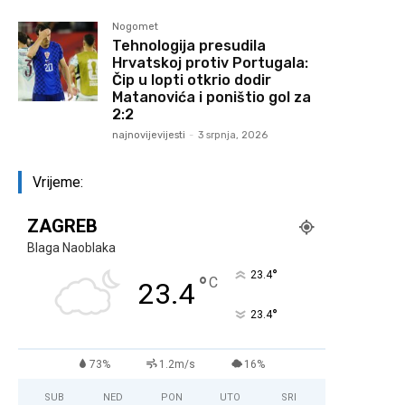
Nogomet
Tehnologija presudila
Hrvatskoj protiv Portugala:
Čip u lopti otkrio dodir
Matanovića i poništio gol za
2:2
najnovijevijesti
-
3 srpnja, 2026
Vrijeme:
ZAGREB
Blaga Naoblaka
°
23.4
°
C
23.4
°
23.4
73%
1.2m/s
16%
SUB
NED
PON
UTO
SRI