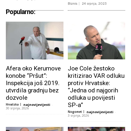
Biznis
24 srpnja, 2023
Popularno:
Afera oko Kerumove
Joe Cole žestoko
konobe “Pršut”:
kritizirao VAR odluku
Inspekcija još 2019.
protiv Hrvatske:
utvrdila gradnju bez
“Jedna od najgorih
dozvole
odluka u povijesti
SP-a”
Hrvatska
najnovijevijesti
-
30 srpnja, 2026
Nogomet
najnovijevijesti
-
3 srpnja, 2026