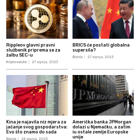
Rippleov glavni pravni
BRICS će postati globalna
službenik priprema se za
supersila?
žalbu SEC-u
Biznis
27 srpnja, 2023
Kriptovalute
27 srpnja, 2023
Kina je najavila niz mjera za
Američka banka JPMorgan
jačanje svog gospodarstva:
dolazi u Njemačku, a zatim
Evo što znamo do sada
iu ostale zemlje Europske
unije
Biznis
24 srpnja, 2023