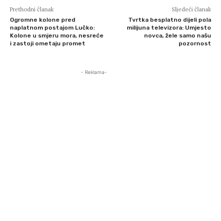
Prethodni članak
Sljedeći članak
Ogromne kolone pred
Tvrtka besplatno dijeli pola
naplatnom postajom Lučko:
milijuna televizora: Umjesto
Kolone u smjeru mora, nesreće
novca, žele samo našu
i zastoji ometaju promet
pozornost
- Reklama-