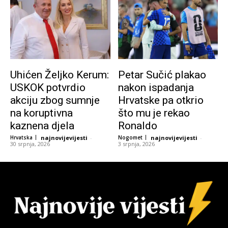
Uhićen Željko Kerum:
Petar Sučić plakao
USKOK potvrdio
nakon ispadanja
akciju zbog sumnje
Hrvatske pa otkrio
na koruptivna
što mu je rekao
kaznena djela
Ronaldo
Hrvatska
najnovijevijesti
-
Nogomet
najnovijevijesti
-
30 srpnja, 2026
3 srpnja, 2026