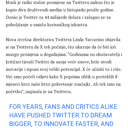
Musk je radio stalne promjene na Twitteru nakon što je
kupio diva društvenih medija u listopadu prošle godine.
Donio je Twitter za 44 milijarde dolara i zalagao se za
poboljšanje u smislu korisničkog iskustva.
Nova izvršna direktorica Twittera Linda Yaccarino objavila
je na Twitteru da X tek počinje, što ukazuje da će biti još
mnogo promjena u događajima. “Godinama su obožavatelji i
kritičari tjerali Twitter da sanja veće snove, brže uvodi
inovacije i ispuni svoj veliki potencijal. X će učiniti to i više.
Već smo počeli vidjeti kako X poprima oblik u proteklih 8
mjeseci kroz naše brzo pokretanje značajki . Ali tek smo na
početku”, napisala je na Twitteru.
FOR YEARS, FANS AND CRITICS ALIKE
HAVE PUSHED TWITTER TO DREAM
BIGGER, TO INNOVATE FASTER, AND