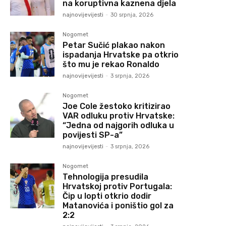
na koruptivna kaznena djela
najnovijevijesti
-
30 srpnja, 2026
Nogomet
Petar Sučić plakao nakon
ispadanja Hrvatske pa otkrio
što mu je rekao Ronaldo
najnovijevijesti
-
3 srpnja, 2026
Nogomet
Joe Cole žestoko kritizirao
VAR odluku protiv Hrvatske:
“Jedna od najgorih odluka u
povijesti SP-a”
najnovijevijesti
-
3 srpnja, 2026
Nogomet
Tehnologija presudila
Hrvatskoj protiv Portugala:
Čip u lopti otkrio dodir
Matanovića i poništio gol za
2:2