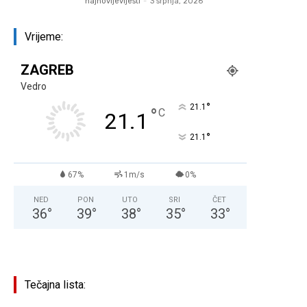
najnovijevijesti
-
3 srpnja, 2026
Vrijeme:
ZAGREB
Vedro
°
21.1
°
C
21.1
°
21.1
67%
1m/s
0%
NED
PON
UTO
SRI
ČET
36
°
39
°
38
°
35
°
33
°
Tečajna lista: