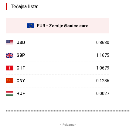
Tečajna lista:
EUR - Zemlje članice euro
USD
0.8680
GBP
1.1675
CHF
1.0679
CNY
0.1286
HUF
0.0027
- Reklama-