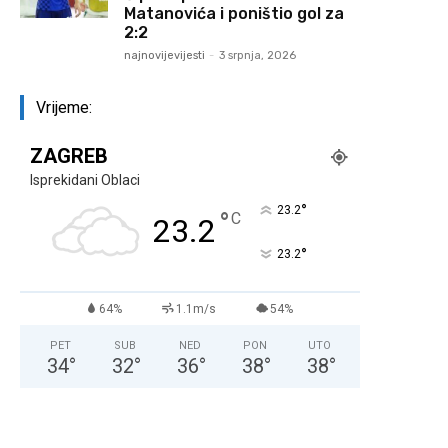
Matanovića i poništio gol za
2:2
najnovijevijesti
-
3 srpnja, 2026
Vrijeme:
ZAGREB
Isprekidani Oblaci
°
23.2
°
C
23.2
°
23.2
64%
1.1m/s
54%
PET
SUB
NED
PON
UTO
34
°
32
°
36
°
38
°
38
°