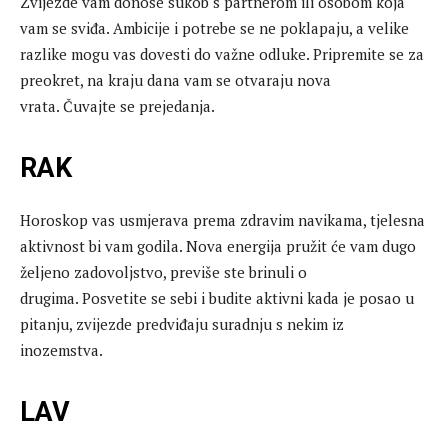
Zvijezde vam donose sukob s partnerom ili osobom koja
vam se sviđa. Ambicije i potrebe se ne poklapaju, a velike
razlike mogu vas dovesti do važne odluke. Pripremite se za
preokret, na kraju dana vam se otvaraju nova
vrata. Čuvajte se prejedanja.
RAK
Horoskop vas usmjerava prema zdravim navikama, tjelesna
aktivnost bi vam godila. Nova energija pružit će vam dugo
željeno zadovoljstvo, previše ste brinuli o
drugima. Posvetite se sebi i budite aktivni kada je posao u
pitanju, zvijezde predviđaju suradnju s nekim iz
inozemstva.
LAV