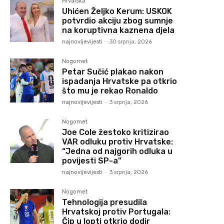
Hrvatska
Uhićen Željko Kerum: USKOK
potvrdio akciju zbog sumnje
na koruptivna kaznena djela
najnovijevijesti
-
30 srpnja, 2026
Nogomet
Petar Sučić plakao nakon
ispadanja Hrvatske pa otkrio
što mu je rekao Ronaldo
najnovijevijesti
-
3 srpnja, 2026
Nogomet
Joe Cole žestoko kritizirao
VAR odluku protiv Hrvatske:
“Jedna od najgorih odluka u
povijesti SP-a”
najnovijevijesti
-
3 srpnja, 2026
Nogomet
Tehnologija presudila
Hrvatskoj protiv Portugala:
Čip u lopti otkrio dodir