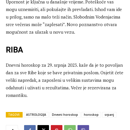
Upornost je ključna u današnje vrijeme. Poteškoće vas
mogu uznemiriti, ali pokušajte ih prevladati. Ishod vam ide
u prilog, samo na malo teži način. Slobodnim Vodenjacima
srce večeras može “zaplesati”. Novo poznanstvo otvara
mogućnost za ulazak u novu vezu.
RIBA
Dnevni horoskop za 29. srpnja 2023. kaže da je to povoljan
dan za sve Ribe koje se bave privatnim poslom. Osjetit ćete
veliki napredak, a zaposleni u velikim sustavima mogu
odahnuti i uživati ​​u rezultatima. Večer je rezervirana za
romantiku.
TAGOVI:
ASTROLOGIJA
Dnevni horoskop
horoskop
srpanj