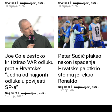
Hrvatska
najnovijevijesti
-
Hrvatska
najnovijevijesti
-
30 srpnja, 2026
30 srpnja, 2026
Joe Cole žestoko
Petar Sučić plakao
kritizirao VAR odluku
nakon ispadanja
protiv Hrvatske:
Hrvatske pa otkrio
“Jedna od najgorih
što mu je rekao
odluka u povijesti
Ronaldo
SP-a”
Nogomet
najnovijevijesti
-
3 srpnja, 2026
Nogomet
najnovijevijesti
-
3 srpnja, 2026