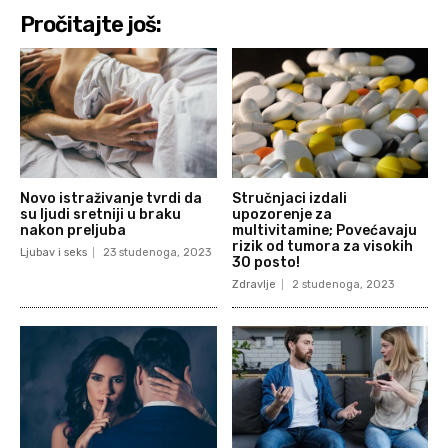
Pročitajte još:
Novo istraživanje tvrdi da
Stručnjaci izdali
su ljudi sretniji u braku
upozorenje za
nakon preljuba
multivitamine; Povećavaju
rizik od tumora za visokih
Ljubav i seks
23 studenoga, 2023
30 posto!
Zdravlje
2 studenoga, 2023