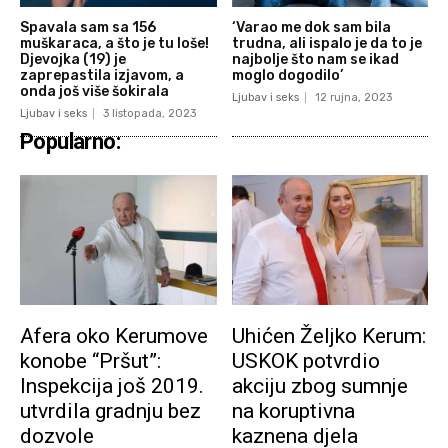
Spavala sam sa 156
‘Varao me dok sam bila
muškaraca, a što je tu loše!
trudna, ali ispalo je da to je
Djevojka (19) je
najbolje što nam se ikad
zaprepastila izjavom, a
moglo dogodilo’
onda još više šokirala
Ljubav i seks
12 rujna, 2023
Ljubav i seks
3 listopada, 2023
Popularno:
Afera oko Kerumove
Uhićen Željko Kerum:
konobe “Pršut”:
USKOK potvrdio
Inspekcija još 2019.
akciju zbog sumnje
utvrdila gradnju bez
na koruptivna
dozvole
kaznena djela