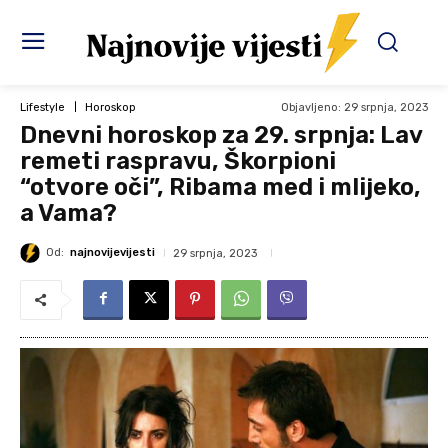
Objavljeno:
29 srpnja, 2023
Lifestyle
Horoskop
Dnevni horoskop za 29. srpnja: Lav
remeti raspravu, Škorpioni
“otvore oči”, Ribama med i mlijeko,
a Vama?
Od:
najnovijevijesti
29 srpnja, 2023