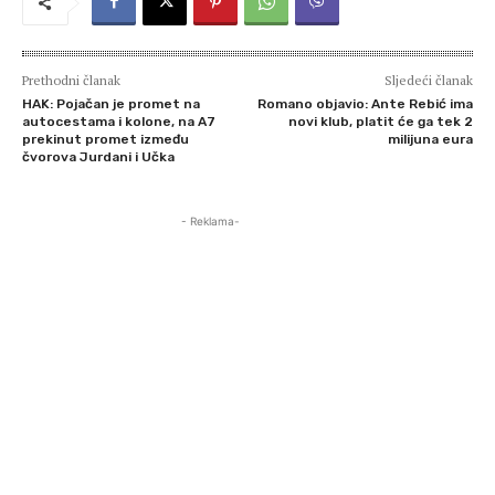
Prethodni članak
Sljedeći članak
HAK: Pojačan je promet na
Romano objavio: Ante Rebić ima
autocestama i kolone, na A7
novi klub, platit će ga tek 2
prekinut promet između
milijuna eura
čvorova Jurdani i Učka
- Reklama-