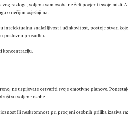
avog razloga, voljena vam osoba ne želi povjeriti svoje misli. Al
go o nečijim osjećajima.
u intelektualnu snalažljivost i učinkovitost, postoje stvari koje
šu poslovnu prosudbu.
i koncentraciju.
reno, ne uspijevate ostvariti svoje emotivne planove. Ponestaj
 društvu voljene osobe.
ioznost ili neskromnost pri procjeni osobnih prilika izaziva r