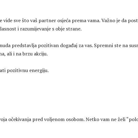
e vide sve što vaš partner osjeća prema vama. Važno je da post
asnost i razumijevanje s obje strane.
ponuda predstavlja pozitivan događaj za vas. Spremni ste na sus
ma, ali i na brzu akciju.
ti pozitivnu energiju.
voja očekivanja pred voljenom osobom. Netko vam ne želi “polo