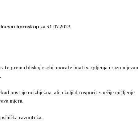
 dnevni horoskop
za 31.07.2023.
rate prema bliskoj osobi, morate imati strpljenja i razumijevan
.
ad postaje neizbježna, ali u želji da osporite nečije mišljenje
ava mjera.
psihička ravnoteža.