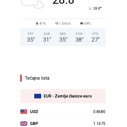
°
28.8
41%
1.5m/s
34%
PET
SUB
NED
PON
UTO
35
°
31
°
35
°
38
°
27
°
Tečajna lista:
EUR - Zemlje članice euro
USD
0.8680
GBP
1.1675