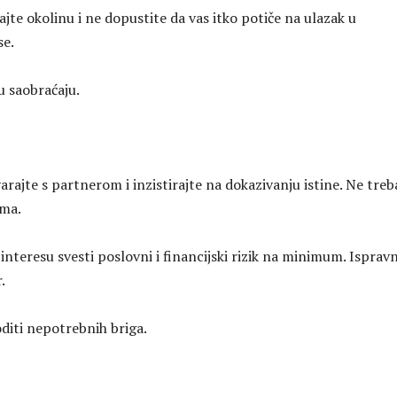
irajte okolinu i ne dopustite da vas itko potiče na ulazak u
se.
u saobraćaju.
ajte s partnerom i inzistirajte na dokazivanju istine. Ne treb
ama.
interesu svesti poslovni i financijski rizik na minimum. Isprav
.
diti nepotrebnih briga.