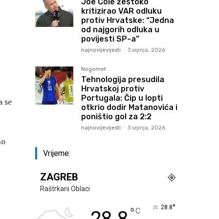
Joe Cole žestoko
kritizirao VAR odluku
protiv Hrvatske: “Jedna
od najgorih odluka u
povijesti SP-a”
najnovijevijesti
-
3 srpnja, 2026
Nogomet
Tehnologija presudila
Hrvatskoj protiv
Portugala: Čip u lopti
a se
otkrio dodir Matanovića i
poništio gol za 2:2
najnovijevijesti
-
3 srpnja, 2026
no
Vrijeme:
ZAGREB
Raštrkani Oblaci
°
28.8
°
C
28.8