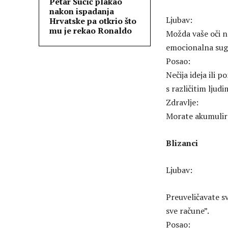
Petar Sučić plakao
nakon ispadanja
Ljubav:
Hrvatske pa otkrio što
mu je rekao Ronaldo
Možda vaše oči n
emocionalna sugl
Posao:
Nečija ideja ili 
s različitim ljudi
Zdravlje:
Morate akumulira
Blizanci
Ljubav:
Preuveličavate s
sve račune”.
Posao: