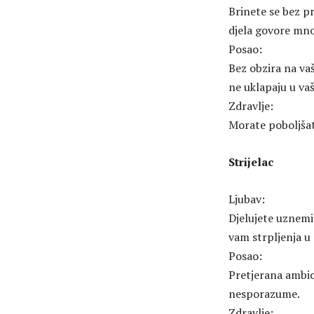
Brinete se bez pr
djela govore mno
Posao:
Bez obzira na vaš
ne uklapaju u va
Zdravlje:
Morate poboljšat
Strijelac
Ljubav:
Djelujete uznemi
vam strpljenja u
Posao:
Pretjerana ambic
nesporazume.
Zdravlje: