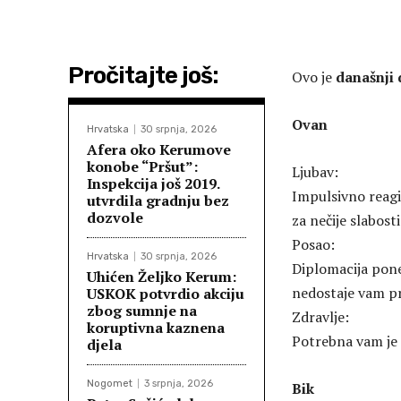
Pročitajte još:
Ovo je
današnji
Ovan
Hrvatska
30 srpnja, 2026
Afera oko Kerumove
konobe “Pršut”:
Ljubav:
Inspekcija još 2019.
Impulsivno reagi
utvrdila gradnju bez
dozvole
za nečije slabosti
Posao:
Hrvatska
30 srpnja, 2026
Diplomacija ponek
Uhićen Željko Kerum:
nedostaje vam pr
USKOK potvrdio akciju
zbog sumnje na
Zdravlje:
koruptivna kaznena
Potrebna vam je 
djela
Nogomet
3 srpnja, 2026
Bik