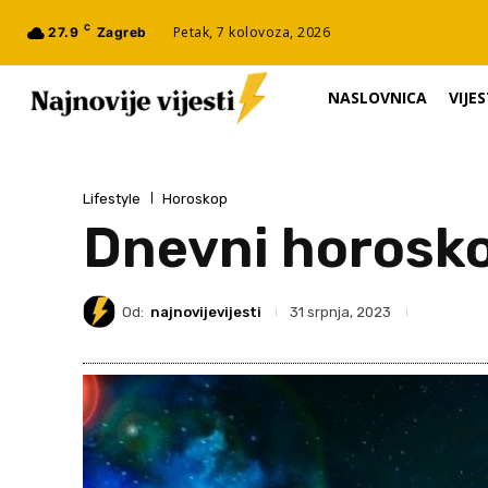
C
Petak, 7 kolovoza, 2026
27.9
Zagreb
NASLOVNICA
VIJES
Lifestyle
Horoskop
Dnevni horosko
Od:
najnovijevijesti
31 srpnja, 2023