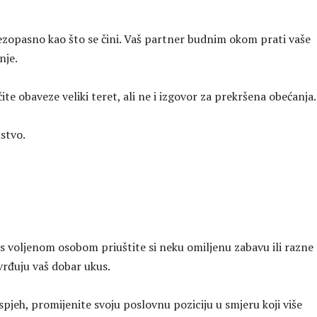
bezopasno kao što se čini. Vaš partner budnim okom prati vaše
nje.
ite obaveze veliki teret, ali ne i izgovor za prekršena obećanja.
lstvo.
 s voljenom osobom priuštite si neku omiljenu zabavu ili razne
vrđuju vaš dobar ukus.
pjeh, promijenite svoju poslovnu poziciju u smjeru koji više