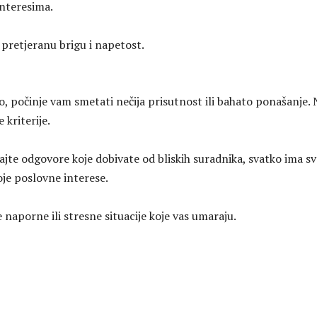
nteresima.
pretjeranu brigu i napetost.
o, počinje vam smetati nečija prisutnost ili bahato ponašanje. 
e kriterije.
irajte odgovore koje dobivate od bliskih suradnika, svatko ima s
voje poslovne interese.
 naporne ili stresne situacije koje vas umaraju.