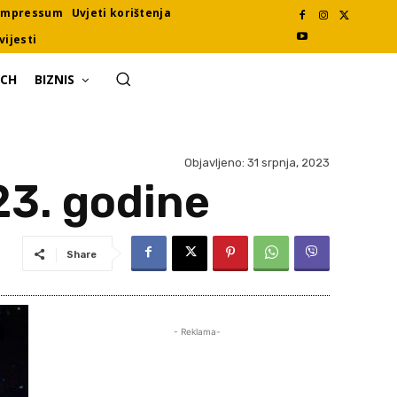
Impressum
Uvjeti korištenja
vijesti
ECH
BIZNIS
Objavljeno:
31 srpnja, 2023
23. godine
Share
- Reklama-