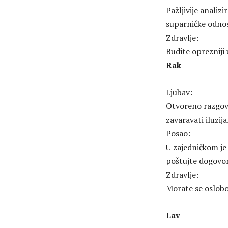
Pažljivije analiz
suparničke odno
Zdravlje:
Budite oprezniji 
Rak
Ljubav:
Otvoreno razgovar
zavaravati iluzij
Posao:
U zajedničkom je 
poštujte dogovor
Zdravlje:
Morate se oslobo
Lav