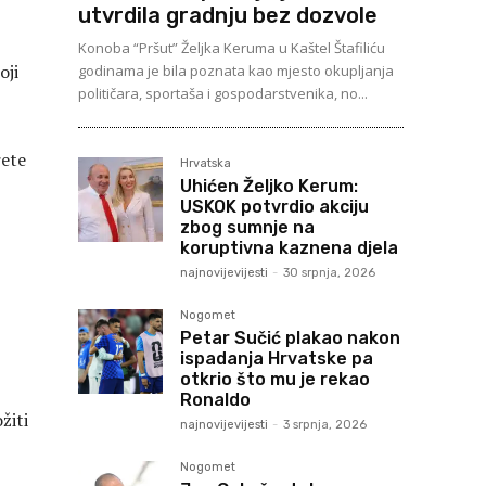
utvrdila gradnju bez dozvole
Konoba “Pršut” Željka Keruma u Kaštel Štafiliću
oji
godinama je bila poznata kao mjesto okupljanja
političara, sportaša i gospodarstvenika, no...
rete
Hrvatska
Uhićen Željko Kerum:
USKOK potvrdio akciju
zbog sumnje na
koruptivna kaznena djela
najnovijevijesti
-
30 srpnja, 2026
Nogomet
Petar Sučić plakao nakon
ispadanja Hrvatske pa
otkrio što mu je rekao
Ronaldo
žiti
najnovijevijesti
-
3 srpnja, 2026
Nogomet