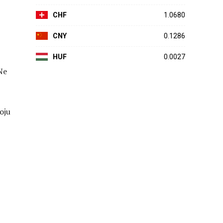
CHF
1.0680
CNY
0.1286
HUF
0.0027
Ne
voju