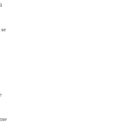
i
 se
e
azne