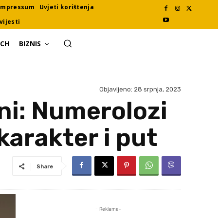
Impressum
Uvjeti korištenja
vijesti
ECH
BIZNIS
Objavljeno:
28 srpnja, 2023
eni: Numerolozi
karakter i put
Share
- Reklama-