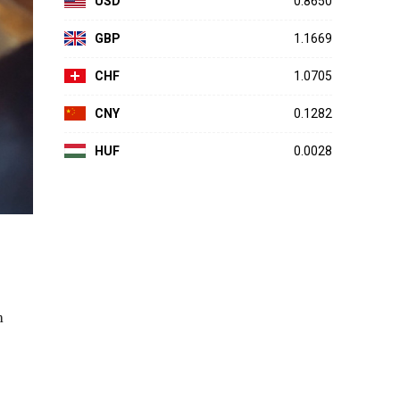
USD
0.8650
GBP
1.1669
CHF
1.0705
CNY
0.1282
HUF
0.0028
m