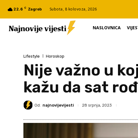
C
Subota, 8 kolovoza, 2026
22.6
Zagreb
NASLOVNICA
VIJES
Lifestyle
Horoskop
Nije važno u ko
kažu da sat rođ
Od:
najnovijevijesti
28 srpnja, 2023