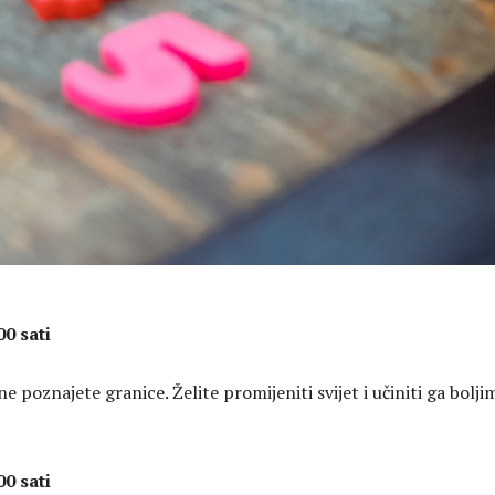
00 sati
ne poznajete granice. Želite promijeniti svijet i učiniti ga bolji
00 sati