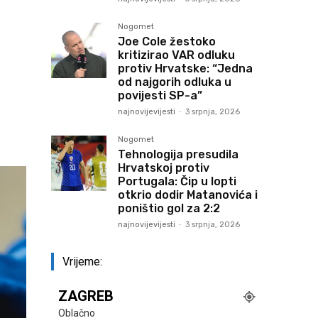
Nogomet
Joe Cole žestoko
kritizirao VAR odluku
protiv Hrvatske: “Jedna
od najgorih odluka u
povijesti SP-a”
najnovijevijesti
-
3 srpnja, 2026
Nogomet
Tehnologija presudila
Hrvatskoj protiv
Portugala: Čip u lopti
otkrio dodir Matanovića i
poništio gol za 2:2
najnovijevijesti
-
3 srpnja, 2026
Vrijeme:
ZAGREB
Oblačno