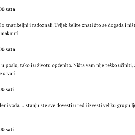
00 sata
o znatiželjni i radoznali. Uvijek želite znati što se događa i niš
omaknuti.
00 sata
 u poslu, tako i u životu općenito. Ništa vam nije teško učiniti, 
e stvari.
00 sati
đeni vođa. U stanju ste sve dovesti u red i izvesti veliku grupu lj
00 sati