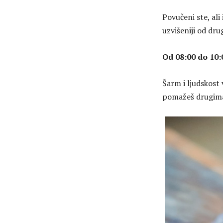
Povučeni ste, al
uzvišeniji od dru
Od 08:00 do 10:
Šarm i ljudskost 
pomažeš drugima i