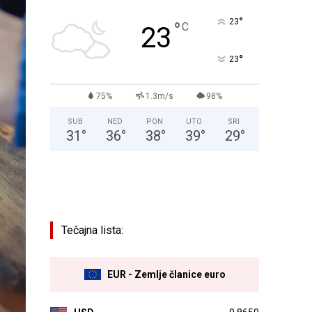
°
23
°
C
23
°
23
75%
1.3m/s
98%
SUB
NED
PON
UTO
SRI
31
°
36
°
38
°
39
°
29
°
Tečajna lista:
EUR - Zemlje članice euro