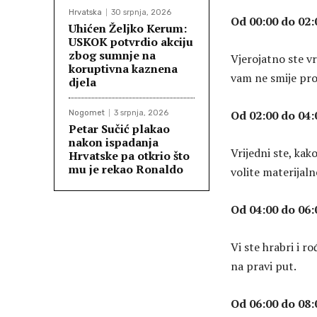
Hrvatska
30 srpnja, 2026
Od 00:00 do 02:
Uhićen Željko Kerum:
USKOK potvrdio akciju
zbog sumnje na
Vjerojatno ste vrl
koruptivna kaznena
vam ne smije pr
djela
Od 02:00 do 04:
Nogomet
3 srpnja, 2026
Petar Sučić plakao
nakon ispadanja
Vrijedni ste, kako
Hrvatske pa otkrio što
mu je rekao Ronaldo
volite materijaln
Od 04:00 do 06:
Vi ste hrabri i ro
na pravi put.
Od 06:00 do 08: