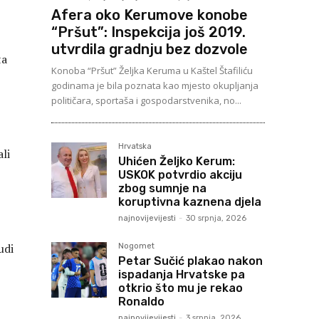
Afera oko Kerumove konobe
“Pršut”: Inspekcija još 2019.
utvrdila gradnju bez dozvole
ta
Konoba “Pršut” Željka Keruma u Kaštel Štafiliću
godinama je bila poznata kao mjesto okupljanja
političara, sportaša i gospodarstvenika, no...
Hrvatska
ali
Uhićen Željko Kerum:
USKOK potvrdio akciju
zbog sumnje na
koruptivna kaznena djela
najnovijevijesti
-
30 srpnja, 2026
udi
Nogomet
Petar Sučić plakao nakon
ispadanja Hrvatske pa
otkrio što mu je rekao
Ronaldo
najnovijevijesti
-
3 srpnja, 2026