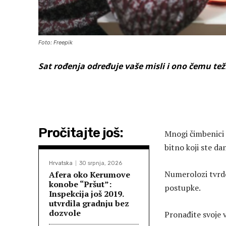
Foto: Freepik
Sat rođenja određuje vaše misli i ono čemu tež
Pročitajte još:
Mnogi čimbenici u
bitno koji ste dan
Hrvatska
30 srpnja, 2026
Numerolozi tvrde
Afera oko Kerumove
konobe “Pršut”:
postupke.
Inspekcija još 2019.
utvrdila gradnju bez
dozvole
Pronađite svoje 