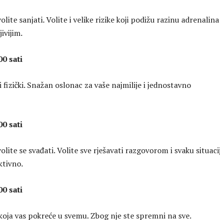
olite sanjati. Volite i velike rizike koji podižu razinu adrenalina 
ivijim.
00 sati
i i fizički. Snažan oslonac za vaše najmilije i jednostavno
00 sati
volite se svađati. Volite sve rješavati razgovorom i svaku situaci
ktivno.
00 sati
 koja vas pokreće u svemu. Zbog nje ste spremni na sve.