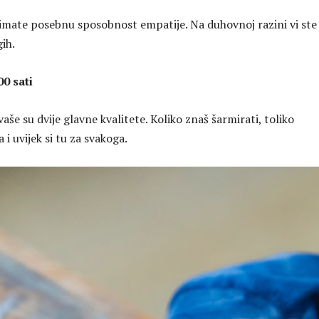
i imate posebnu sposobnost empatije. Na duhovnoj razini vi ste
gih.
00 sati
vaše su dvije glavne kvalitete. Koliko znaš šarmirati, toliko
 uvijek si tu za svakoga.