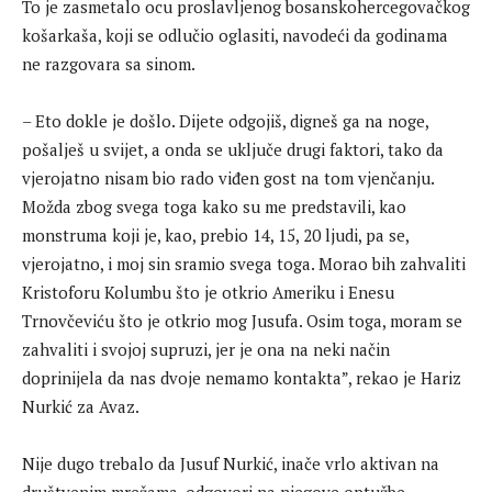
To je zasmetalo ocu proslavljenog bosanskohercegovačkog
košarkaša, koji se odlučio oglasiti, navodeći da godinama
ne razgovara sa sinom.
– Eto dokle je došlo. Dijete odgojiš, digneš ga na noge,
pošalješ u svijet, a onda se uključe drugi faktori, tako da
vjerojatno nisam bio rado viđen gost na tom vjenčanju.
Možda zbog svega toga kako su me predstavili, kao
monstruma koji je, kao, prebio 14, 15, 20 ljudi, pa se,
vjerojatno, i moj sin sramio svega toga. Morao bih zahvaliti
Kristoforu Kolumbu što je otkrio Ameriku i Enesu
Trnovčeviću što je otkrio mog Jusufa. Osim toga, moram se
zahvaliti i svojoj supruzi, jer je ona na neki način
doprinijela da nas dvoje nemamo kontakta”, rekao je Hariz
Nurkić za Avaz.
Nije dugo trebalo da Jusuf Nurkić, inače vrlo aktivan na