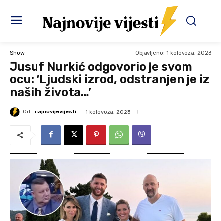
Objavljeno:
1 kolovoza, 2023
Show
Jusuf Nurkić odgovorio je svom
ocu: ‘Ljudski izrod, odstranjen je iz
naših života…’
Od:
najnovijevijesti
1 kolovoza, 2023