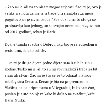
– Žao mi je, ali na to nisam mogao utjecati. Žao mi je, ovo je
velika sramota za mene, a treba biti sramota i za njega,
pogotovo jer je javna osoba. “Bez obzira na to što ga se
predstavlja kao jednog, on sa svojim ocem nije razgovarao
od 2017. godine”, rekao je Hariz.
Dok je trajala svadba u Dubrovniku, bio je sa susjedom u
restoranu, daleko odatle.
– On mi je drugo dijete, jedno dijete sam izgubila 1993.
godine. Teško mi je, ali to su njegovi razlozi i treba ga biti
sram tih stvari. Žao mi je što će se to odraziti na mog
mlađeg sina Kenana. Kenan je bio na pripremama na
Vlašiću, pa na pripremama u Višegradu i, kako sam čuo,
poslao je auto po njega kako bi došao na svadbu”, kaže
Hariz Nurkić.