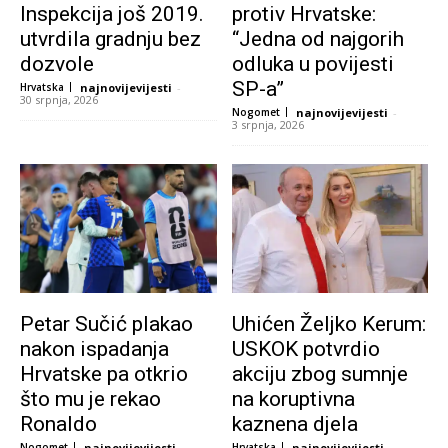
Inspekcija još 2019.
protiv Hrvatske:
utvrdila gradnju bez
“Jedna od najgorih
dozvole
odluka u povijesti
SP-a”
Hrvatska
najnovijevijesti
-
30 srpnja, 2026
Nogomet
najnovijevijesti
-
3 srpnja, 2026
Petar Sučić plakao
Uhićen Željko Kerum:
nakon ispadanja
USKOK potvrdio
Hrvatske pa otkrio
akciju zbog sumnje
što mu je rekao
na koruptivna
Ronaldo
kaznena djela
Nogomet
najnovijevijesti
-
Hrvatska
najnovijevijesti
-