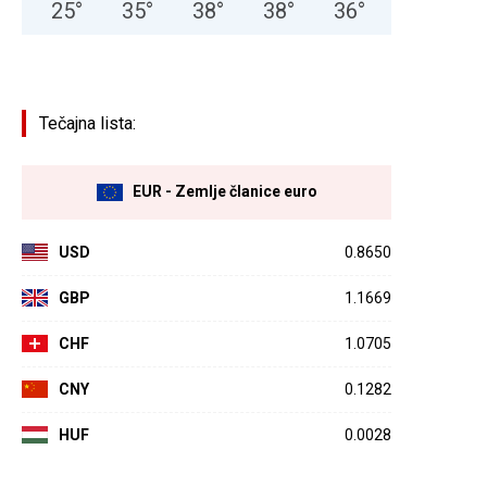
25
°
35
°
38
°
38
°
36
°
Tečajna lista:
EUR - Zemlje članice euro
USD
0.8650
GBP
1.1669
CHF
1.0705
CNY
0.1282
HUF
0.0028