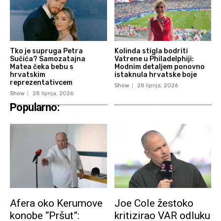
Tko je supruga Petra
Kolinda stigla bodriti
Sučića? Samozatajna
Vatrene u Philadelphiji:
Matea čeka bebu s
Modnim detaljem ponovno
hrvatskim
istaknula hrvatske boje
reprezentativcem
Show
28 lipnja, 2026
Show
28 lipnja, 2026
Popularno:
Afera oko Kerumove
Joe Cole žestoko
konobe “Pršut”:
kritizirao VAR odluku