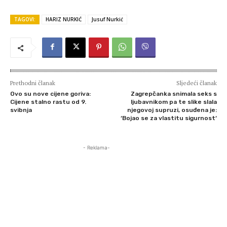
TAGOVI:
HARIZ NURKIĆ
Jusuf Nurkić
Prethodni članak
Sljedeći članak
Ovo su nove cijene goriva:
Zagrepčanka snimala seks s
Cijene stalno rastu od 9.
ljubavnikom pa te slike slala
svibnja
njegovoj supruzi, osuđena je:
‘Bojao se za vlastitu sigurnost‘
- Reklama-