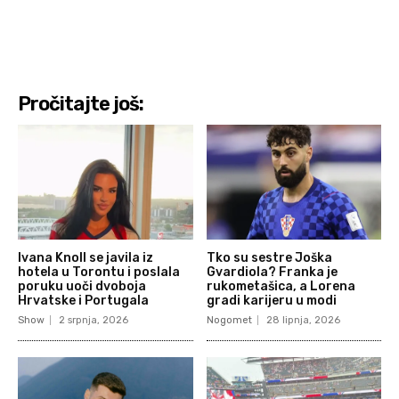
Pročitajte još:
Ivana Knoll se javila iz
Tko su sestre Joška
hotela u Torontu i poslala
Gvardiola? Franka je
poruku uoči dvoboja
rukometašica, a Lorena
Hrvatske i Portugala
gradi karijeru u modi
Show
2 srpnja, 2026
Nogomet
28 lipnja, 2026