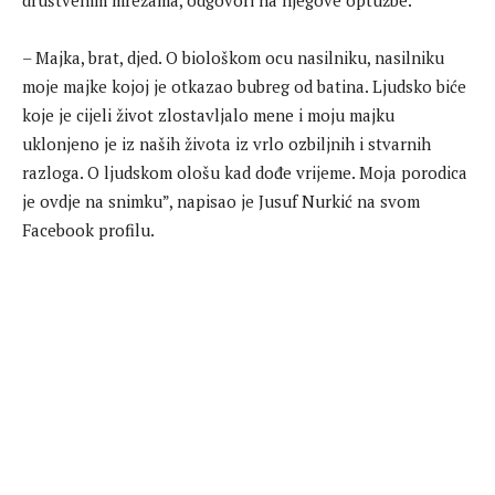
društvenim mrežama, odgovori na njegove optužbe.
– Majka, brat, djed. O biološkom ocu nasilniku, nasilniku
moje majke kojoj je otkazao bubreg od batina. Ljudsko biće
koje je cijeli život zlostavljalo mene i moju majku
uklonjeno je iz naših života iz vrlo ozbiljnih i stvarnih
razloga. O ljudskom ološu kad dođe vrijeme. Moja porodica
je ovdje na snimku”, napisao je Jusuf Nurkić na svom
Facebook profilu.