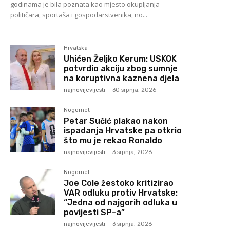
godinama je bila poznata kao mjesto okupljanja
političara, sportaša i gospodarstvenika, no...
Hrvatska
Uhićen Željko Kerum: USKOK
potvrdio akciju zbog sumnje
na koruptivna kaznena djela
najnovijevijesti
-
30 srpnja, 2026
Nogomet
Petar Sučić plakao nakon
ispadanja Hrvatske pa otkrio
što mu je rekao Ronaldo
najnovijevijesti
-
3 srpnja, 2026
Nogomet
Joe Cole žestoko kritizirao
VAR odluku protiv Hrvatske:
“Jedna od najgorih odluka u
povijesti SP-a”
najnovijevijesti
-
3 srpnja, 2026