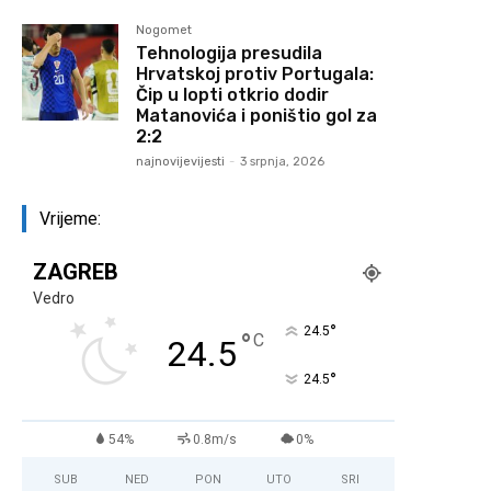
Nogomet
Tehnologija presudila
Hrvatskoj protiv Portugala:
Čip u lopti otkrio dodir
Matanovića i poništio gol za
2:2
najnovijevijesti
-
3 srpnja, 2026
Vrijeme:
ZAGREB
Vedro
°
24.5
°
C
24.5
°
24.5
54%
0.8m/s
0%
SUB
NED
PON
UTO
SRI