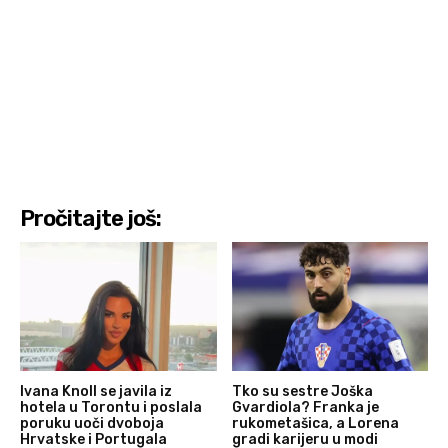
Pročitajte još:
Ivana Knoll se javila iz
Tko su sestre Joška
hotela u Torontu i poslala
Gvardiola? Franka je
poruku uoči dvoboja
rukometašica, a Lorena
Hrvatske i Portugala
gradi karijeru u modi