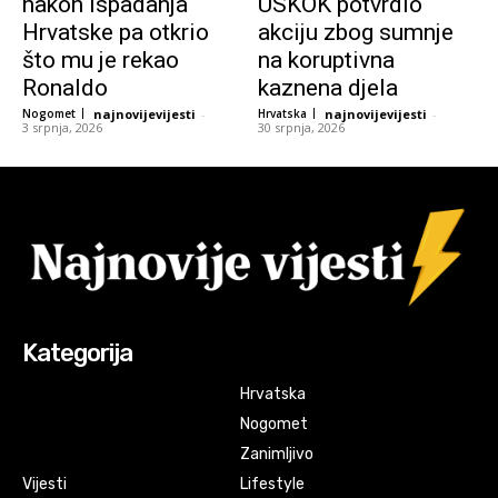
nakon ispadanja
USKOK potvrdio
Hrvatske pa otkrio
akciju zbog sumnje
što mu je rekao
na koruptivna
Ronaldo
kaznena djela
Nogomet
najnovijevijesti
-
Hrvatska
najnovijevijesti
-
3 srpnja, 2026
30 srpnja, 2026
Kategorija
Hrvatska
Nogomet
Zanimljivo
Vijesti
Lifestyle