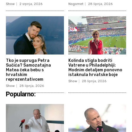
Show
2 srpnja, 2026
Nogomet
28 lipnja, 2026
Tko je supruga Petra
Kolinda stigla bodriti
Sučića? Samozatajna
Vatrene u Philadelphiji:
Matea čeka bebu s
Modnim detaljem ponovno
hrvatskim
istaknula hrvatske boje
reprezentativcem
Show
28 lipnja, 2026
Show
28 lipnja, 2026
Popularno: