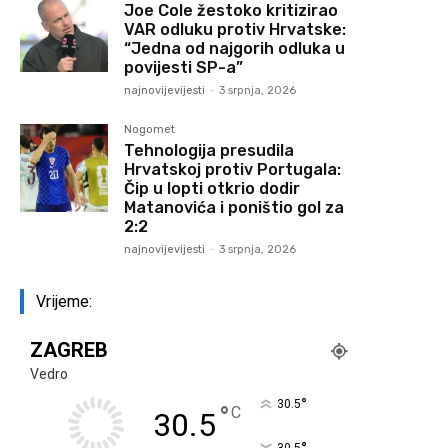
Joe Cole žestoko kritizirao
VAR odluku protiv Hrvatske:
“Jedna od najgorih odluka u
povijesti SP-a”
najnovijevijesti
-
3 srpnja, 2026
Nogomet
Tehnologija presudila
Hrvatskoj protiv Portugala:
Čip u lopti otkrio dodir
Matanovića i poništio gol za
2:2
najnovijevijesti
-
3 srpnja, 2026
Vrijeme:
ZAGREB
Vedro
°
30.5
°
C
30.5
30.5