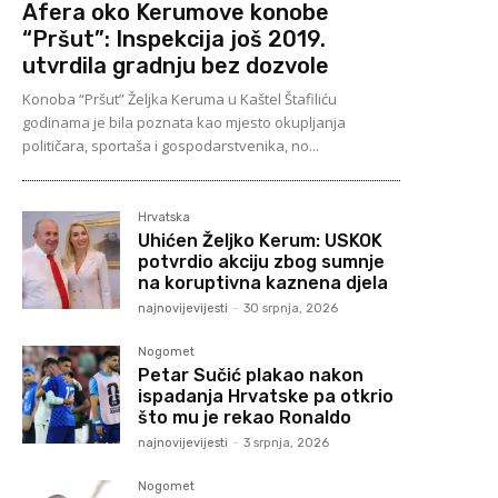
Afera oko Kerumove konobe
“Pršut”: Inspekcija još 2019.
utvrdila gradnju bez dozvole
Konoba “Pršut” Željka Keruma u Kaštel Štafiliću
godinama je bila poznata kao mjesto okupljanja
političara, sportaša i gospodarstvenika, no...
Hrvatska
Uhićen Željko Kerum: USKOK
potvrdio akciju zbog sumnje
na koruptivna kaznena djela
najnovijevijesti
-
30 srpnja, 2026
Nogomet
Petar Sučić plakao nakon
ispadanja Hrvatske pa otkrio
što mu je rekao Ronaldo
najnovijevijesti
-
3 srpnja, 2026
Nogomet