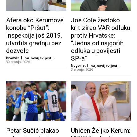
Afera oko Kerumove
Joe Cole žestoko
konobe “Pršut”:
kritizirao VAR odluku
Inspekcija još 2019.
protiv Hrvatske:
utvrdila gradnju bez
“Jedna od najgorih
dozvole
odluka u povijesti
SP-a”
Hrvatska
najnovijevijesti
-
30 srpnja, 2026
Nogomet
najnovijevijesti
-
3 srpnja, 2026
Petar Sučić plakao
Uhićen Željko Kerum: