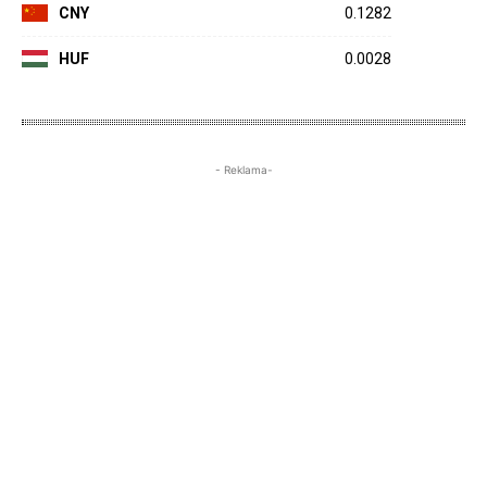
CNY
0.1282
HUF
0.0028
- Reklama-