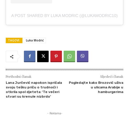
A POST SHARED BY LUKA MODRIC (@LUKAMODRIC10)
TAGOVI:
Luka Modrić
Prethodni članak
Sljedeći članak
Lana Jurčević napokon ispričala
Pogledajte kako Brozović uživa
svoju tešku priču o trudnoći i
u ulicama Arabije u
otkrila spol djeteta: ‘Te večeri
hamburgerima
stvari su krenule nizbrdo’
- Reklama-