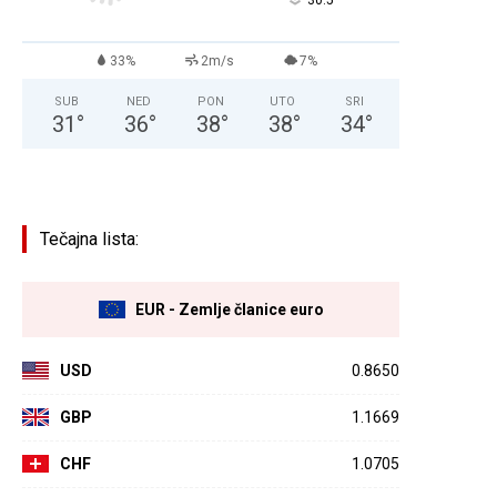
°
33%
2m/s
7%
SUB
NED
PON
UTO
SRI
31
°
36
°
38
°
38
°
34
°
Tečajna lista:
EUR - Zemlje članice euro
USD
0.8650
GBP
1.1669
CHF
1.0705