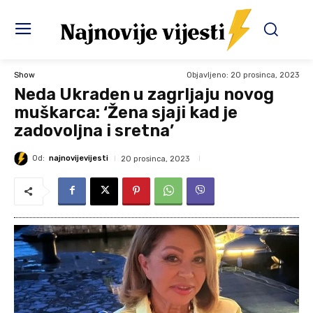
Objavljeno:
20 prosinca, 2023
Show
Neda Ukraden u zagrljaju novog
muškarca: ‘Žena sjaji kad je
zadovoljna i sretna’
Od:
najnovijevijesti
20 prosinca, 2023