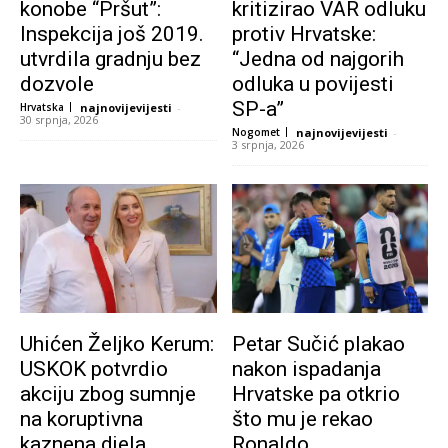
konobe “Pršut”:
kritizirao VAR odluku
Inspekcija još 2019.
protiv Hrvatske:
utvrdila gradnju bez
“Jedna od najgorih
dozvole
odluka u povijesti
SP-a”
Hrvatska
najnovijevijesti
-
30 srpnja, 2026
Nogomet
najnovijevijesti
-
3 srpnja, 2026
Uhićen Željko Kerum:
Petar Sučić plakao
USKOK potvrdio
nakon ispadanja
akciju zbog sumnje
Hrvatske pa otkrio
na koruptivna
što mu je rekao
kaznena djela
Ronaldo