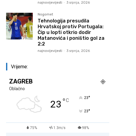
najnovijevijesti
-
3 srpnja, 2026
Nogomet
Tehnologija presudila
Hrvatskoj protiv Portugala:
Čip u lopti otkrio dodir
Matanovića i poništio gol za
2:2
najnovijevijesti
-
3 srpnja, 2026
Vrijeme:
ZAGREB
Oblačno
°
23
°
C
23
°
23
75%
1.3m/s
98%