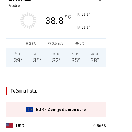
Vedro
°
38.8
°
C
38.8
°
38.8
23%
0.5m/s
0%
ČET
PET
SUB
NED
PON
39
°
35
°
32
°
35
°
38
°
Tečajna lista:
EUR - Zemlje članice euro
USD
0.8665