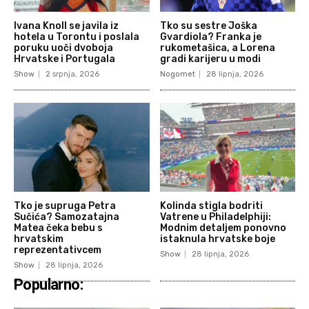
Ivana Knoll se javila iz
Tko su sestre Joška
hotela u Torontu i poslala
Gvardiola? Franka je
poruku uoči dvoboja
rukometašica, a Lorena
Hrvatske i Portugala
gradi karijeru u modi
Show
2 srpnja, 2026
Nogomet
28 lipnja, 2026
Tko je supruga Petra
Kolinda stigla bodriti
Sučića? Samozatajna
Vatrene u Philadelphiji:
Matea čeka bebu s
Modnim detaljem ponovno
hrvatskim
istaknula hrvatske boje
reprezentativcem
Show
28 lipnja, 2026
Show
28 lipnja, 2026
Popularno: