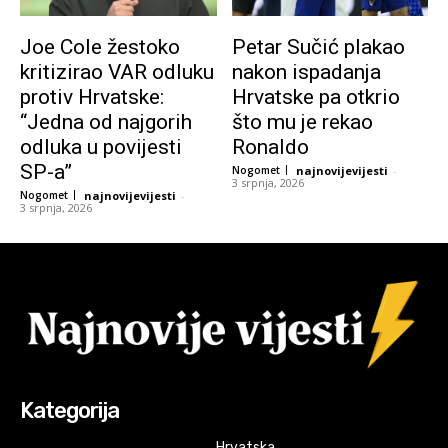
Joe Cole žestoko
Petar Sučić plakao
kritizirao VAR odluku
nakon ispadanja
protiv Hrvatske:
Hrvatske pa otkrio
“Jedna od najgorih
što mu je rekao
odluka u povijesti
Ronaldo
SP-a”
Nogomet
najnovijevijesti
-
3 srpnja, 2026
Nogomet
najnovijevijesti
-
3 srpnja, 2026
Kategorija
Hrvatska