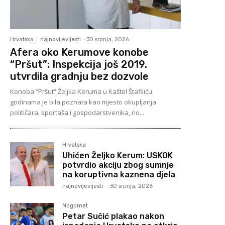
Hrvatska
najnovijevijesti
-
30 srpnja, 2026
Afera oko Kerumove konobe
“Pršut”: Inspekcija još 2019.
utvrdila gradnju bez dozvole
Konoba “Pršut” Željka Keruma u Kaštel Štafiliću
godinama je bila poznata kao mjesto okupljanja
političara, sportaša i gospodarstvenika, no...
Hrvatska
Uhićen Željko Kerum: USKOK
potvrdio akciju zbog sumnje
na koruptivna kaznena djela
najnovijevijesti
-
30 srpnja, 2026
Nogomet
Petar Sučić plakao nakon