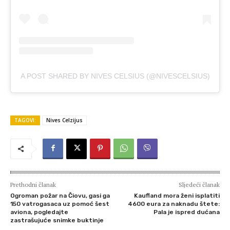
A POST SHARED BY NIVES CELSIUS (@NIVESCELSIUS)
TAGOVI:
Nives Celzijus
Prethodni članak
Sljedeći članak
Ogroman požar na Čiovu, gasi ga
Kaufland mora ženi isplatiti
150 vatrogasaca uz pomoć šest
4600 eura za naknadu štete:
aviona, pogledajte
Pala je ispred dućana
zastrašujuće snimke buktinje