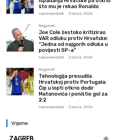
ispadanja Hrvatske pa otkrio
što mu je rekao Ronaldo
najnovijevijesti
-
3 srpnja, 2026
Nogomet
Joe Cole žestoko kritizirao
VAR odluku protiv Hrvatske:
“Jedna od najgorih odluka u
povijesti SP-a”
najnovijevijesti
-
3 srpnja, 2026
Nogomet
Tehnologija presudila
Hrvatskoj protiv Portugala:
Čip u lopti otkrio dodir
Matanovića i poništio gol za
2:2
najnovijevijesti
-
3 srpnja, 2026
Vrijeme:
ZAGREB