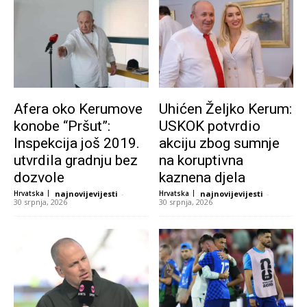
Afera oko Kerumove
Uhićen Željko Kerum:
konobe “Pršut”:
USKOK potvrdio
Inspekcija još 2019.
akciju zbog sumnje
utvrdila gradnju bez
na koruptivna
dozvole
kaznena djela
Hrvatska
najnovijevijesti
-
Hrvatska
najnovijevijesti
-
30 srpnja, 2026
30 srpnja, 2026