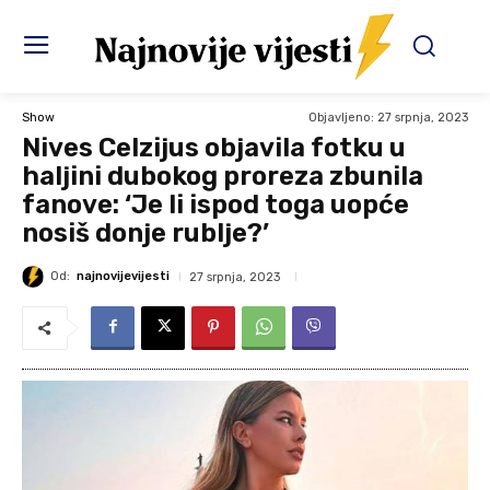
Objavljeno:
27 srpnja, 2023
Show
Nives Celzijus objavila fotku u
haljini dubokog proreza zbunila
fanove: ‘Je li ispod toga uopće
nosiš donje rublje?’
Od:
najnovijevijesti
27 srpnja, 2023