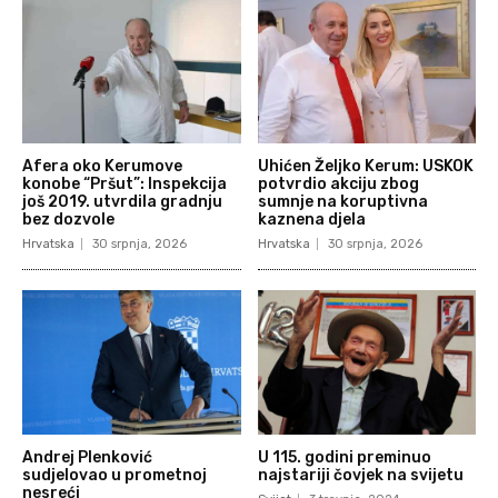
Afera oko Kerumove
Uhićen Željko Kerum: USKOK
konobe “Pršut”: Inspekcija
potvrdio akciju zbog
još 2019. utvrdila gradnju
sumnje na koruptivna
bez dozvole
kaznena djela
Hrvatska
30 srpnja, 2026
Hrvatska
30 srpnja, 2026
Andrej Plenković
U 115. godini preminuo
sudjelovao u prometnoj
najstariji čovjek na svijetu
nesreći