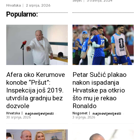
Svijet
3 travnja, 2024
Hrvatska
2 srpnja, 2026
Popularno:
Afera oko Kerumove
Petar Sučić plakao
konobe “Pršut”:
nakon ispadanja
Inspekcija još 2019.
Hrvatske pa otkrio
utvrdila gradnju bez
što mu je rekao
dozvole
Ronaldo
Hrvatska
najnovijevijesti
-
Nogomet
najnovijevijesti
-
30 srpnja, 2026
3 srpnja, 2026