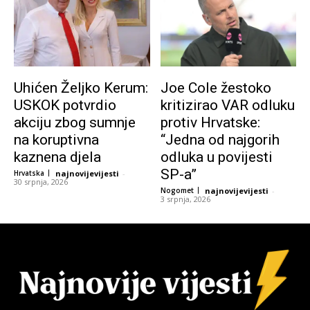
Uhićen Željko Kerum:
Joe Cole žestoko
USKOK potvrdio
kritizirao VAR odluku
akciju zbog sumnje
protiv Hrvatske:
na koruptivna
“Jedna od najgorih
kaznena djela
odluka u povijesti
SP-a”
Hrvatska
najnovijevijesti
-
30 srpnja, 2026
Nogomet
najnovijevijesti
-
3 srpnja, 2026