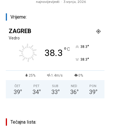
najnovijevijesti
-
3 srpnja, 2026
Vrijeme:
ZAGREB
Vedro
°
38.3
°
C
38.3
°
38.3
25%
1.4m/s
0%
ČET
PET
SUB
NED
PON
39
°
34
°
33
°
36
°
39
°
Tečajna lista: