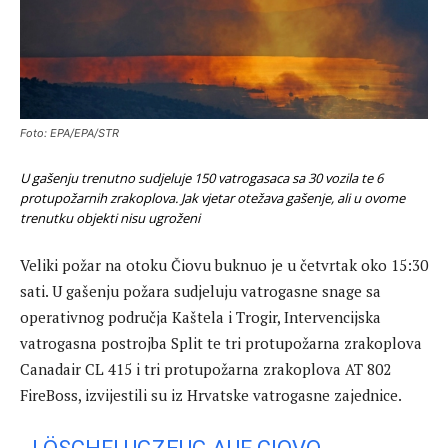
Foto: EPA/EPA/STR
U gašenju trenutno sudjeluje 150 vatrogasaca sa 30 vozila te 6
protupožarnih zrakoplova. Jak vjetar otežava gašenje, ali u ovome
trenutku objekti nisu ugroženi
Veliki požar na otoku Čiovu buknuo je u četvrtak oko 15:30
sati. U gašenju požara sudjeluju vatrogasne snage sa
operativnog područja Kaštela i Trogir, Intervencijska
vatrogasna postrojba Split te tri protupožarna zrakoplova
Canadair CL 415 i tri protupožarna zrakoplova AT 802
FireBoss, izvijestili su iz Hrvatske vatrogasne zajednice.