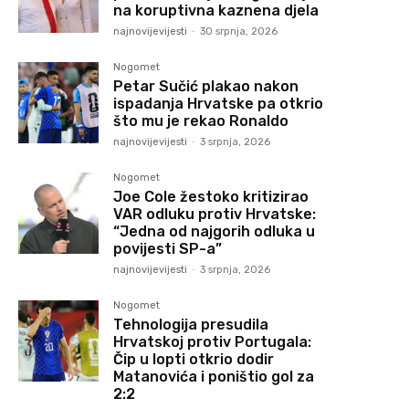
na koruptivna kaznena djela
najnovijevijesti
-
30 srpnja, 2026
Nogomet
Petar Sučić plakao nakon
ispadanja Hrvatske pa otkrio
što mu je rekao Ronaldo
najnovijevijesti
-
3 srpnja, 2026
Nogomet
Joe Cole žestoko kritizirao
VAR odluku protiv Hrvatske:
“Jedna od najgorih odluka u
povijesti SP-a”
najnovijevijesti
-
3 srpnja, 2026
Nogomet
Tehnologija presudila
Hrvatskoj protiv Portugala:
Čip u lopti otkrio dodir
Matanovića i poništio gol za
2:2