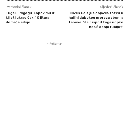
Prethodni članak
Sljedeći članak
Tuga u Prigorju: Lopov mu iz
Nives Celzijus objavila fotku u
klijeti ukrao čak 40 litara
haljini dubokog proreza zbunila
domaće rakije
fanove: ‘Je li ispod toga uopće
nosiš donje rublje?’
- Reklama-