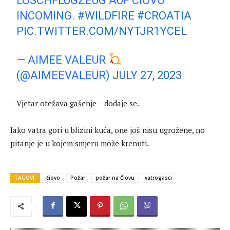
LÖSCHFLUGZEUG AUF CIOVO
INCOMING.
#WILDFIRE
#CROATIA
PIC.TWITTER.COM/NYTJR1YCEL
— AIMEE VALEUR
(@AIMEEVALEUR)
JULY 27, 2023
– Vjetar otežava gašenje – dodaje se.
Iako vatra gori u blizini kuća, one još nisu ugrožene, no
pitanje je u kojem smjeru može krenuti.
TAGOVI:
čiovo
Požar
požar na Čiovu
vatrogasci