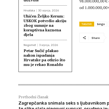
98.000.000,00 € 
od 1.000.000,00 
Hrvatska
30 srpnja, 2026
Uhićen Željko Kerum:
USKOK potvrdio akciju
TAGOVI:
bingo
zbog sumnje na
koruptivna kaznena
djela
Share
Nogomet
3 srpnja, 2026
Petar Sučić plakao
nakon ispadanja
Hrvatske pa otkrio što
mu je rekao Ronaldo
Prethodni članak
Zagrepčanka snimala seks s ljubavnikom 
te slike slala njegovoj supruzi, osuđena je: