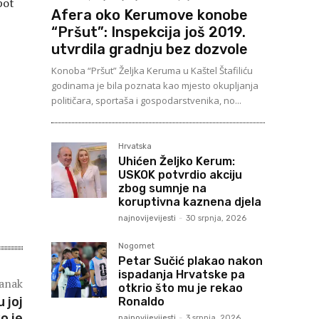
pot
Afera oko Kerumove konobe
“Pršut”: Inspekcija još 2019.
utvrdila gradnju bez dozvole
Konoba “Pršut” Željka Keruma u Kaštel Štafiliću
godinama je bila poznata kao mjesto okupljanja
političara, sportaša i gospodarstvenika, no...
Hrvatska
Uhićen Željko Kerum:
USKOK potvrdio akciju
zbog sumnje na
koruptivna kaznena djela
najnovijevijesti
-
30 srpnja, 2026
Nogomet
Petar Sučić plakao nakon
ispadanja Hrvatske pa
lanak
otkrio što mu je rekao
 joj
Ronaldo
ko je
najnovijevijesti
-
3 srpnja, 2026