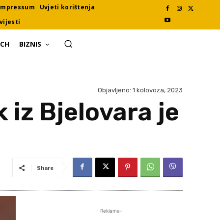
Impressum
Uvjeti korištenja
vijesti
ECH
BIZNIS
Objavljeno:
1 kolovoza, 2023
 iz Bjelovara je
Share
- Reklama-