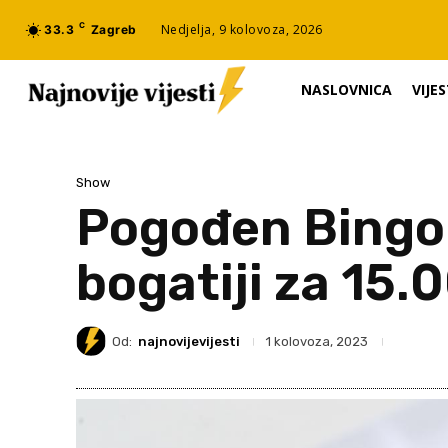
C
Nedjelja, 9 kolovoza, 2026
33.3
Zagreb
NASLOVNICA
VIJES
Show
Pogođen Bingo 3
bogatiji za 15.
Od:
najnovijevijesti
1 kolovoza, 2023