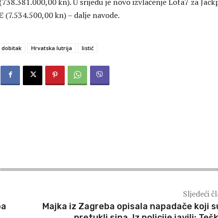
(738.381.000,00 kn). U srijedu je novo izvlačenje Lota7 za Jack
€ (7.534.500,00 kn) – dalje navode.
dobitak
Hrvatska lutrija
listić
Sljedeći č
pa
Majka iz Zagreba opisala napadače koji su
pretukli sina. Iz policije javili: Teš