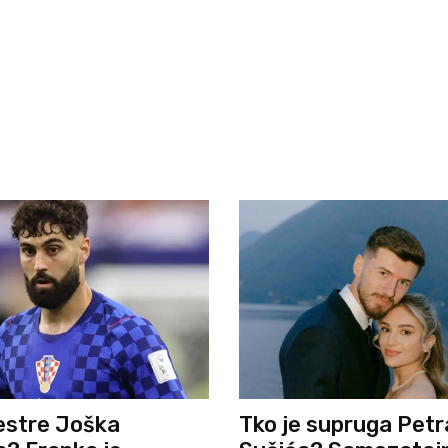
estre Joška
Tko je supruga Petr