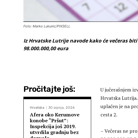
Foto: Marko Lukunic/PIXSELL
Iz Hrvatske Lutrije navode kako će večeras bit
98.000.000,00 eura
Pročitajte još:
U jučerašnjem iz
Hrvatska Lutrija.
uplaćen je na pr
Hrvatska
30 srpnja, 2026
Afera oko Kerumove
cesta 2.
konobe “Pršut”:
Inspekcija još 2019.
– Večeras ne pro
utvrdila gradnju bez
dozvole