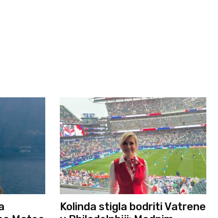
a
Kolinda stigla bodriti Vatrene