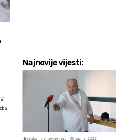
a
Najnovije vijesti:
ić
ačka
Hrvatska
najnovijevijesti
-
30 srpnja, 2026