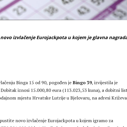
i novo izvlačenje Eurojackpota u kojem je glavna nagrad
vlačenju Binga 15 od 90, pogođen je
Bingo 39
, izvijestila je
 Dobitak iznosi 15.000,80 eura (113.023,53 kuna), a dobitni list
odajnom mjestu Hrvatske Lutrije u Bjelovaru, na adresi Križev
pustite novo izvlačenje Eurojackpota u kojem igramo za