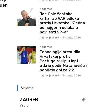
eđen
Nogomet
Joe Cole žestoko
kritizirao VAR odluku
protiv Hrvatske: “Jedna
od najgorih odluka u
povijesti SP-a”
najnovijevijesti
-
3 srpnja, 2026
Nogomet
Tehnologija presudila
Hrvatskoj protiv
Portugala: Čip u lopti
otkrio dodir Matanovića i
poništio gol za 2:2
najnovijevijesti
-
3 srpnja, 2026
Vrijeme:
ZAGREB
Vedro