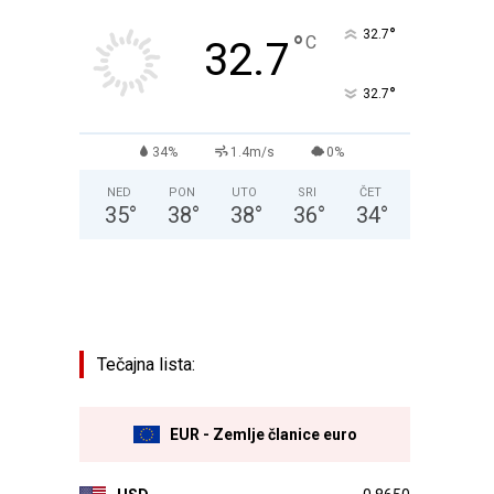
°
32.7
°
C
32.7
°
32.7
34%
1.4m/s
0%
NED
PON
UTO
SRI
ČET
35
°
38
°
38
°
36
°
34
°
Tečajna lista:
EUR - Zemlje članice euro