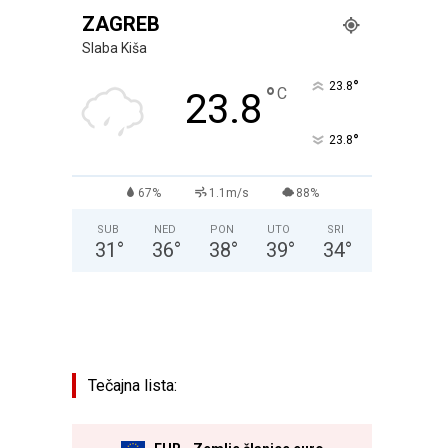
ZAGREB
Slaba Kiša
°
23.8
°
C
23.8
°
23.8
67%
1.1m/s
88%
SUB
NED
PON
UTO
SRI
31
°
36
°
38
°
39
°
34
°
Tečajna lista: