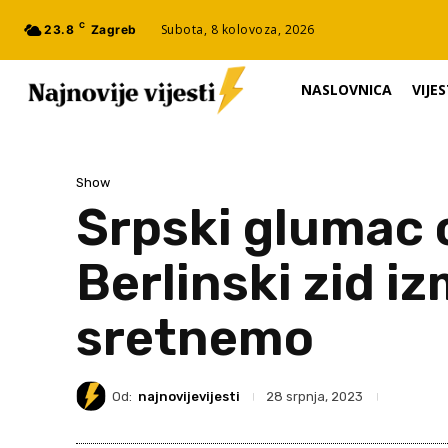
C
Subota, 8 kolovoza, 2026
23.8
Zagreb
NASLOVNICA
VIJES
Show
Srpski glumac o
Berlinski zid i
sretnemo
Od:
najnovijevijesti
28 srpnja, 2023