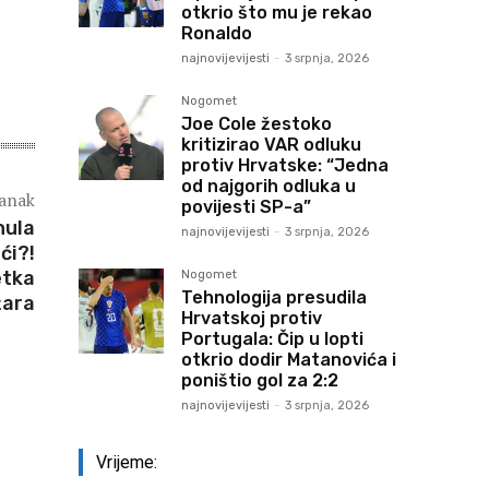
otkrio što mu je rekao
Ronaldo
najnovijevijesti
-
3 srpnja, 2026
Nogomet
Joe Cole žestoko
kritizirao VAR odluku
protiv Hrvatske: “Jedna
od najgorih odluka u
lanak
povijesti SP-a”
nula
najnovijevijesti
-
3 srpnja, 2026
ći?!
etka
Nogomet
Tehnologija presudila
žara
Hrvatskoj protiv
Portugala: Čip u lopti
otkrio dodir Matanovića i
poništio gol za 2:2
najnovijevijesti
-
3 srpnja, 2026
Vrijeme: