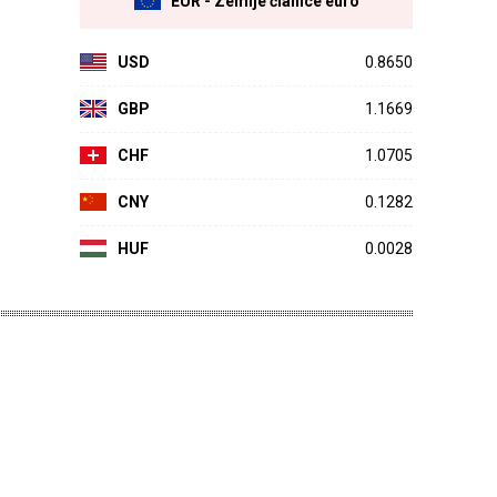
EUR - Zemlje članice euro
USD
0.8650
GBP
1.1669
CHF
1.0705
CNY
0.1282
HUF
0.0028