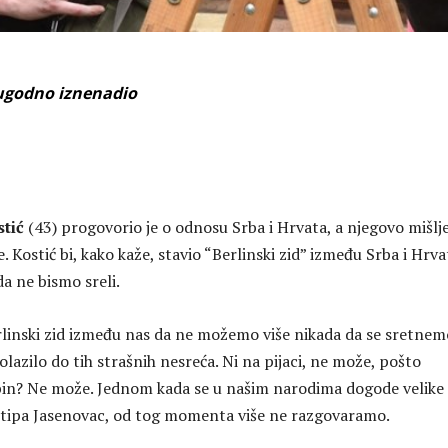
eugodno iznenadio
tić
(43) progovorio je o odnosu Srba i Hrvata, a njegovo mišlj
. Kostić bi, kako kaže, stavio “Berlinski zid” između Srba i Hrva
da ne bismo sreli.
erlinski zid između nas da ne možemo više nikada da se sretnem
olazilo do tih strašnih nesreća. Ni na pijaci, ne može, pošto
bin? Ne može. Jednom kada se u našim narodima dogode velike
i, tipa Jasenovac, od tog momenta više ne razgovaramo.