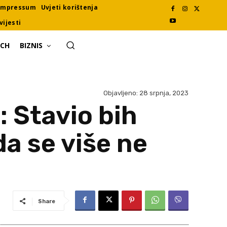
Impressum
Uvjeti korištenja
vijesti
ECH
BIZNIS
Objavljeno:
28 srpnja, 2023
: Stavio bih
da se više ne
Share