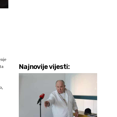
enje
Najnovije vijesti:
ta
o,