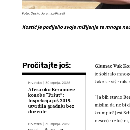
Foto: Dusko Jaramaz/Pixsell
Kostić je podijelio svoje mišljenje te mnoge n
Pročitajte još:
Glumac Vuk Kos
je šokiralo mnoge
kako se više nika
Hrvatska
30 srpnja, 2026
Afera oko Kerumove
konobe “Pršut”:
“Ja bih stavio B
Inspekcija još 2019.
mislim da ne bi d
utvrdila gradnju bez
dozvole
krumpir? Jesi Sr
nesreće i zločin
Hrvatska
30 srpnja, 2026