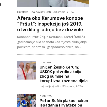
i
Hrvatska
najnovijevijesti
-
30 srpnja, 2026
Afera oko Kerumove konobe
“Pršut”: Inspekcija još 2019.
utvrdila gradnju bez dozvole
Konoba “Pršut” Željka Keruma u Kaštel Štafiliću
godinama je bila poznata kao mjesto okupljanja
političara, sportaša i gospodarstvenika, no...
Hrvatska
Uhićen Željko Kerum:
USKOK potvrdio akciju
zbog sumnje na
koruptivna kaznena djela
najnovijevijesti
-
30 srpnja, 2026
Nogomet
Petar Sučić plakao nakon
ispadanja Hrvatske pa