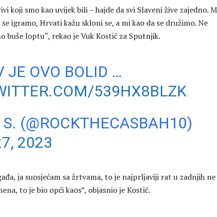
vi koji smo kao uvijek bili – hajde da svi Slaveni žive zajedno. M
se igramo, Hrvati kažu skloni se, a mi kao da se družimo. Ne
o buše loptu“, rekao je Vuk Kostić za Sputnjik.
 JE OVO BOLID …
WITTER.COM/539HX8BLZK
 S. (@ROCKTHECASBAH10)
27, 2023
đa, ja suosjećam sa žrtvama, to je najprljaviji rat u zadnjih ne
na, to je bio opći kaos”, objasnio je Kostić.