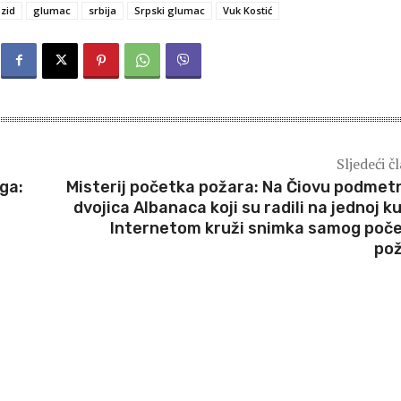
 zid
glumac
srbija
Srpski glumac
Vuk Kostić
Sljedeći č
ga:
Misterij početka požara: Na Čiovu podmet
dvojica Albanaca koji su radili na jednoj ku
Internetom kruži snimka samog poč
po