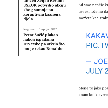
Uhićen Željko Kerum:
Mi smo najviše kri
USKOK potvrdio akciju
zbog sumnje na
uvijek hoćemo da 
koruptivna kaznena
možete kad staln
djela
Nogomet
3 srpnja, 2026
KAKAV
Petar Sučić plakao
nakon ispadanja
PIC.T
Hrvatske pa otkrio što
mu je rekao Ronaldo
— JOE
JULY 
Mene to jako poga
znam koliko vreme