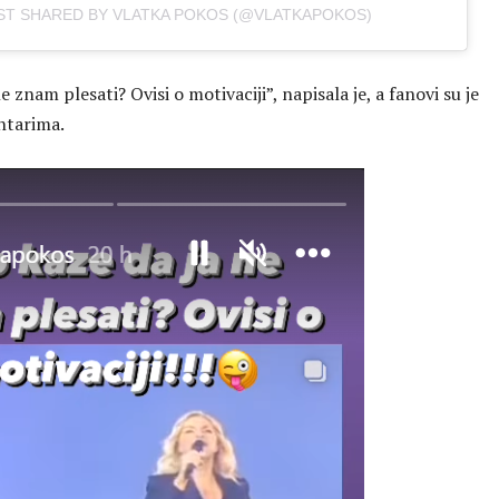
ST SHARED BY VLATKA POKOS (@VLATKAPOKOS)
e znam plesati? Ovisi o motivaciji”, napisala je, a fanovi su je
ntarima.