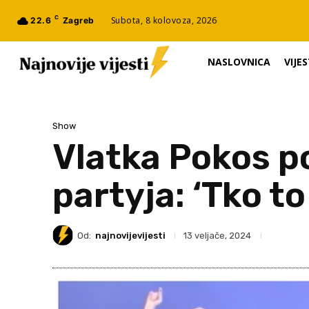
C
Subota, 8 kolovoza, 2026
22.6
Zagreb
NASLOVNICA
VIJES
Show
Vlatka Pokos p
partyja: ‘Tko t
Od:
najnovijevijesti
13 veljače, 2024