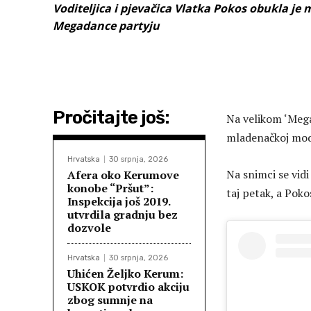
Voditeljica i pjevačica Vlatka Pokos obukla je
Megadance partyju
Pročitajte još:
Na velikom ‘Megad
mladenačkoj mod
Hrvatska
30 srpnja, 2026
Na snimci se vidi
Afera oko Kerumove
konobe “Pršut”:
taj petak, a Poko
Inspekcija još 2019.
utvrdila gradnju bez
dozvole
Hrvatska
30 srpnja, 2026
Uhićen Željko Kerum:
USKOK potvrdio akciju
zbog sumnje na