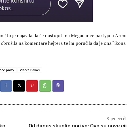
n što je najavila da će nastupiti na Megadance partyju u Areni
 obrušila na komentare hejtera te im poručila da je ona “ikona
ce party
Vlatka Pokos
Sljedeći č
ako
Od danas skuplje gorivo: Ovo su nove ci