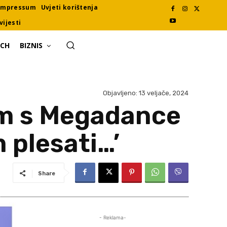
Impressum
Uvjeti korištenja
vijesti
ECH
BIZNIS
Objavljeno:
13 veljače, 2024
om s Megadance
m plesati…’
Share
- Reklama-