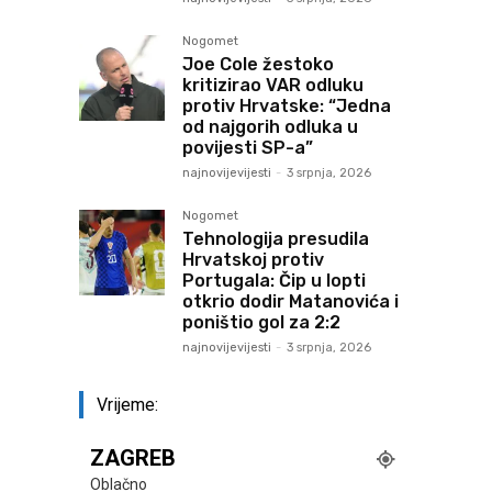
Nogomet
Joe Cole žestoko
kritizirao VAR odluku
protiv Hrvatske: “Jedna
od najgorih odluka u
povijesti SP-a”
najnovijevijesti
-
3 srpnja, 2026
Nogomet
Tehnologija presudila
Hrvatskoj protiv
Portugala: Čip u lopti
otkrio dodir Matanovića i
poništio gol za 2:2
najnovijevijesti
-
3 srpnja, 2026
Vrijeme:
ZAGREB
Oblačno