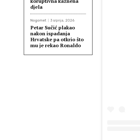
koruptivna kaznena
djela
Nogomet
3 srpnja, 2026
Petar Sučić plakao
nakon ispadanja
Hrvatske pa otkrio što
mu je rekao Ronaldo