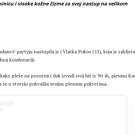
 minicu i visoke kožne čizme za svoj nastup na velikom
ance’ partyju nastupila je i Vlatka Pokos (53), koja je zablista
noj kombinaciji.
 kako pleše na pozornici dok izvodi svoj hit iz 90-ih, pjesmu Ka
s se u storyju pohvalila svojim plesnim pokretima.