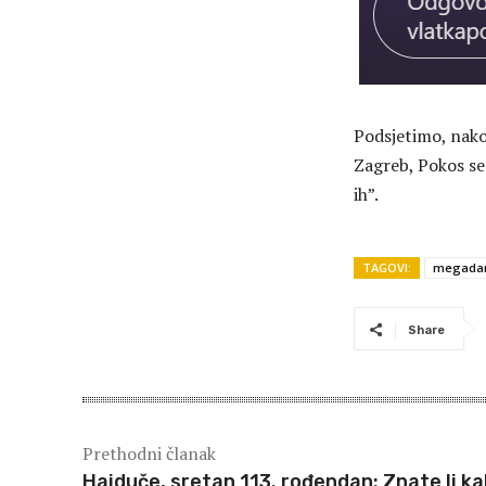
Podsjetimo, nako
Zagreb, Pokos se
ih”.
TAGOVI:
megadan
Share
Prethodni članak
Hajduče, sretan 113. rođendan: Znate li k