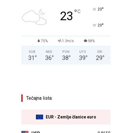
°
23
°
C
23
°
23
75%
1.3m/s
98%
SUB
NED
PON
UTO
SRI
31
°
36
°
38
°
39
°
29
°
Tečajna lista:
EUR - Zemlje članice euro