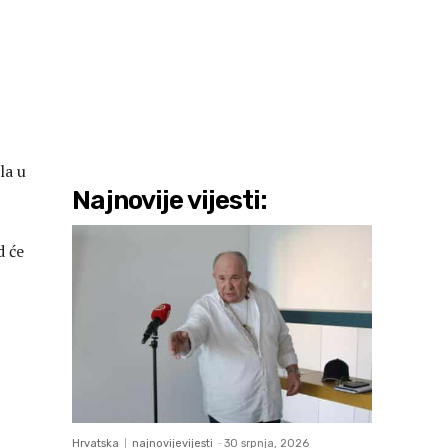
la u
Najnovije vijesti:
d će
Hrvatska
najnovijevijesti
-
30 srpnja, 2026