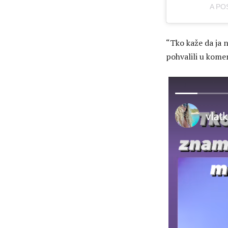
A PO
“Tko kaže da ja n
pohvalili u kome