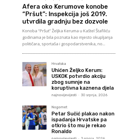
Afera oko Kerumove konobe
“Pršut”: Inspekcija još 2019.
utvrdila gradnju bez dozvole
Konoba “Pršut” Željka Keruma u Kaštel Štafiliću
godinama je bila poznata kao mjesto okupljanja
političara, sportaša i gospodarstvenika, no...
Hrvatska
Uhićen Željko Kerum:
USKOK potvrdio akciju
zbog sumnje na
koruptivna kaznena djela
najnovijevijesti
-
30 srpnja, 2026
Nogomet
Petar Sučić plakao nakon
ispadanja Hrvatske pa
otkrio što mu je rekao
Ronaldo
najnovijevijesti
-
3 srpnja, 2026