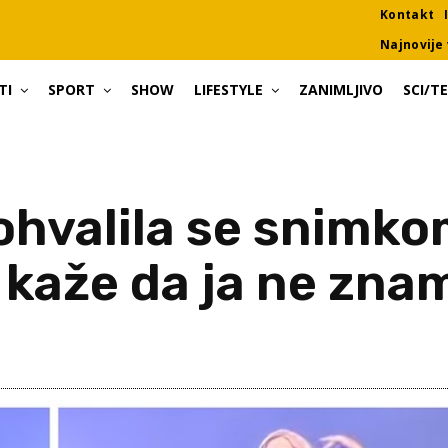
Kontakt
Najnovije 
TI
SPORT
SHOW
LIFESTYLE
ZANIMLJIVO
SCI/T
ohvalila se snimk
o kaže da ja ne zna