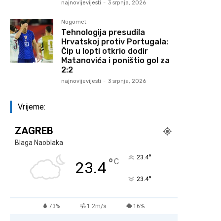
najnovijevijesti
-
3 srpnja, 2026
Nogomet
Tehnologija presudila
Hrvatskoj protiv Portugala:
Čip u lopti otkrio dodir
Matanovića i poništio gol za
2:2
najnovijevijesti
-
3 srpnja, 2026
Vrijeme:
ZAGREB
Blaga Naoblaka
°
23.4
°
C
23.4
°
23.4
73%
1.2m/s
16%