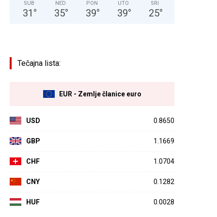
SUB
NED
PON
UTO
SRI
31
°
35
°
39
°
39
°
25
°
Tečajna lista:
EUR - Zemlje članice euro
USD
0.8650
GBP
1.1669
CHF
1.0704
CNY
0.1282
HUF
0.0028