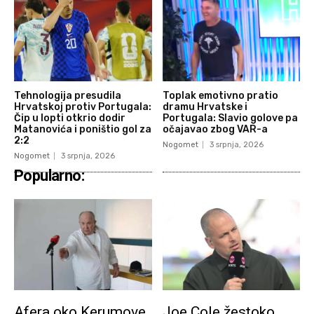
Tehnologija presudila
Toplak emotivno pratio
Hrvatskoj protiv Portugala:
dramu Hrvatske i
Čip u lopti otkrio dodir
Portugala: Slavio golove pa
Matanovića i poništio gol za
očajavao zbog VAR-a
2:2
Nogomet
3 srpnja, 2026
Nogomet
3 srpnja, 2026
Popularno:
Afera oko Kerumove
Joe Cole žestoko