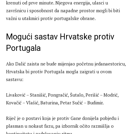
krenuti od prve minute. Njegova energija, ulasci u
završnicu i sposobnost da napadne prostor mogli bi biti
važni u utakmici protiv portugalske obrane.
Mogući sastav Hrvatske protiv
Portugala
Ako Dalić zaista ne bude mijenjao početnu jedanaestoricu,
Hrvatska bi protiv Portugala mogla zaigrati u ovom
sastavu:
Livaković – Stanišić, Pongračić, Šutalo, Perišić – Modrić,
Kovačić – Vlašić, Baturina, Petar Sučić – Budimir.
Riječ je o postavi koja je protiv Gane donijela pobjedu i
plasman u nokaut fazu, pa izbornik očito razmišlja o
kontinuitetu i zadržavanju ritma.