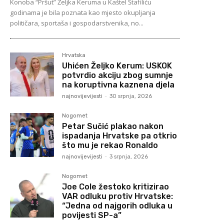
Konoba “Pršut” Željka Keruma u Kaštel Štafiliću
godinama je bila poznata kao mjesto okupljanja
političara, sportaša i gospodarstvenika, no...
Hrvatska
Uhićen Željko Kerum: USKOK
potvrdio akciju zbog sumnje
na koruptivna kaznena djela
najnovijevijesti
-
30 srpnja, 2026
Nogomet
Petar Sučić plakao nakon
ispadanja Hrvatske pa otkrio
što mu je rekao Ronaldo
najnovijevijesti
-
3 srpnja, 2026
Nogomet
Joe Cole žestoko kritizirao
VAR odluku protiv Hrvatske:
“Jedna od najgorih odluka u
povijesti SP-a”