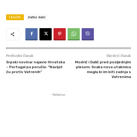
TAGOVI:
zlatko dalić
Prethodni članak
Sljedeći članak
Srpski novinar najavio Hrvatska
Modrić i Dalić pred posljednjim
– Portugal pa poručio: “Navijat
plesom: Svaka nova utakmica
ću protiv Vatrenih”
mogla bi im biti zadnja s
Vatrenima
- Reklama-