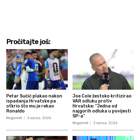
Pročitajte još:
Petar Sučić plakao nakon
Joe Cole žestoko kritizirao
ispadanja Hrvatske pa
VAR odluku protiv
otkrio što mu je rekao
Hrvatske: “Jedna od
Ronaldo
najgorih odluka u povijesti
SP-a”
Nogomet
3 srpnja, 2026
Nogomet
3 srpnja, 2026