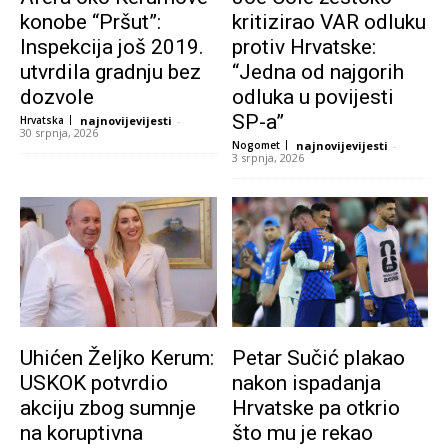
konobe “Pršut”:
kritizirao VAR odluku
Inspekcija još 2019.
protiv Hrvatske:
utvrdila gradnju bez
“Jedna od najgorih
dozvole
odluka u povijesti
SP-a”
Hrvatska
najnovijevijesti
-
30 srpnja, 2026
Nogomet
najnovijevijesti
-
3 srpnja, 2026
Uhićen Željko Kerum:
Petar Sučić plakao
USKOK potvrdio
nakon ispadanja
akciju zbog sumnje
Hrvatske pa otkrio
na koruptivna
što mu je rekao