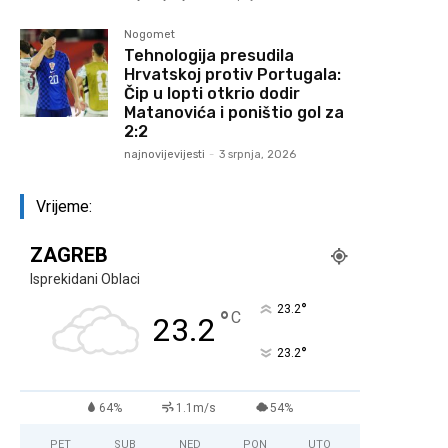
Nogomet
Tehnologija presudila
Hrvatskoj protiv Portugala:
Čip u lopti otkrio dodir
Matanovića i poništio gol za
2:2
najnovijevijesti
-
3 srpnja, 2026
Vrijeme:
ZAGREB
Isprekidani Oblaci
°
23.2
°
C
23.2
°
23.2
64%
1.1m/s
54%
PET
SUB
NED
PON
UTO