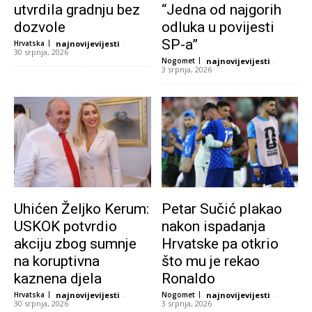
utvrdila gradnju bez
“Jedna od najgorih
dozvole
odluka u povijesti
SP-a”
Hrvatska
najnovijevijesti
-
30 srpnja, 2026
Nogomet
najnovijevijesti
-
3 srpnja, 2026
Uhićen Željko Kerum:
Petar Sučić plakao
USKOK potvrdio
nakon ispadanja
akciju zbog sumnje
Hrvatske pa otkrio
na koruptivna
što mu je rekao
kaznena djela
Ronaldo
Hrvatska
najnovijevijesti
-
Nogomet
najnovijevijesti
-
30 srpnja, 2026
3 srpnja, 2026