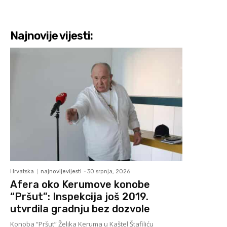
Najnovije vijesti:
Hrvatska
najnovijevijesti
-
30 srpnja, 2026
Afera oko Kerumove konobe
“Pršut”: Inspekcija još 2019.
utvrdila gradnju bez dozvole
Konoba “Pršut” Željka Keruma u Kaštel Štafiliću