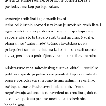
uvjeta za strane radnike, te bi mogle donijeti koristi i
poslodavcima koji poštuju zakon.
Uvođenje crnih listi i rigoroznih kazni
Jedna od ključnih novosti u zakonu je uvođenje crnih lista i
rigoroznih kazni za poslodavce koji ne prijavljuju svoje
zaposlenike, što bi trebalo suzbiti rad na crno. Nadalje,
planirani su “tailor made” tečajevi hrvatskog jezika
prilagođeni stranim radnicima kako bi im olakšali učenje
jezika, posebno u područjima vezanim uz njihovu struku.
Ministarstvo rada, mirovinskog sustava, obitelji i socijalne
politike najavilo je jedinstveni pravilnik koji će objediniti
popise poslodavaca s neprijavljenim radnicima i onih koji
poštuju propise. Poslodavci koji budu uhvaćeni u
nepoštivanju zakona bit će zavedeni na crnu listu, dok će
se oni koji poštuju propise moći nadati određenim
beneficijama.