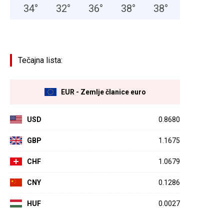
34
°
32
°
36
°
38
°
38
°
Tečajna lista:
EUR - Zemlje članice euro
USD
0.8680
GBP
1.1675
CHF
1.0679
CNY
0.1286
HUF
0.0027