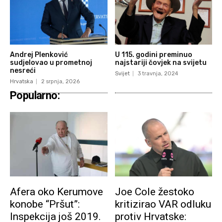
Andrej Plenković
U 115. godini preminuo
sudjelovao u prometnoj
najstariji čovjek na svijetu
nesreći
Svijet
3 travnja, 2024
Hrvatska
2 srpnja, 2026
Popularno:
Afera oko Kerumove
Joe Cole žestoko
konobe “Pršut”:
kritizirao VAR odluku
Inspekcija još 2019.
protiv Hrvatske: