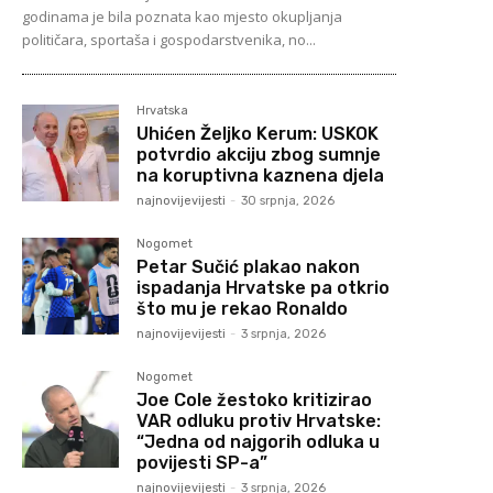
godinama je bila poznata kao mjesto okupljanja
političara, sportaša i gospodarstvenika, no...
Hrvatska
Uhićen Željko Kerum: USKOK
potvrdio akciju zbog sumnje
na koruptivna kaznena djela
najnovijevijesti
-
30 srpnja, 2026
Nogomet
Petar Sučić plakao nakon
ispadanja Hrvatske pa otkrio
što mu je rekao Ronaldo
najnovijevijesti
-
3 srpnja, 2026
Nogomet
Joe Cole žestoko kritizirao
VAR odluku protiv Hrvatske:
“Jedna od najgorih odluka u
povijesti SP-a”
najnovijevijesti
-
3 srpnja, 2026