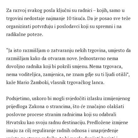
Za razvoj svakog posla ključni su radnici – kojih, samo u
trgovini nedostaje najmanje 10 tisuća. Da je posao sve teže
organizirati potvrđuju i poslodavci koji su spremni i na
radikalne poteze.
“Ja isto razmišljam o zatvaranju nekih trgovina, umjesto da
razmišljam kako da otvaram nove. Jednostavno nema
dovoljno radnika koji bi pokrili smjenu. Nema trgovaca,
nema voditeljica, zamjenica, ne znam gdje su ti ljudi otišli”,
kaže Mario Žamboki, vlasnik trgovačkog lanca.
Podsjetimo, uskoro bi mogli svjedočiti izlasku izmijenjenog
prijedloga Zakona o strancima, što će značajno olakšati
poslovne procese stranim radnicima koji su odabrali
Hrvatsku kao svoju radnu destinaciju. Predložene izmjene
imaju za cilj reguliranje radnih odnosa i unaprjeđenje