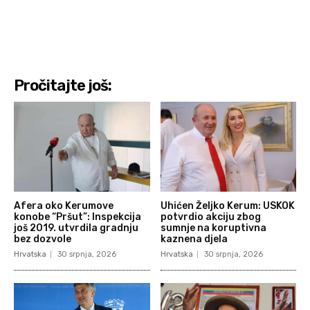
Pročitajte još:
Afera oko Kerumove
Uhićen Željko Kerum: USKOK
konobe “Pršut”: Inspekcija
potvrdio akciju zbog
još 2019. utvrdila gradnju
sumnje na koruptivna
bez dozvole
kaznena djela
Hrvatska
30 srpnja, 2026
Hrvatska
30 srpnja, 2026