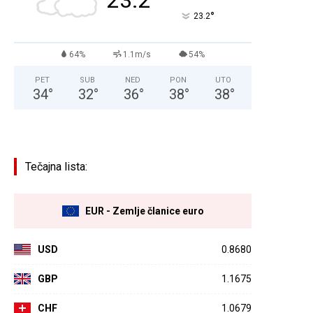
23.2
°
23.2
64%
1.1m/s
54%
PET
SUB
NED
PON
UTO
34
°
32
°
36
°
38
°
38
°
Tečajna lista:
EUR - Zemlje članice euro
USD
0.8680
GBP
1.1675
CHF
1.0679