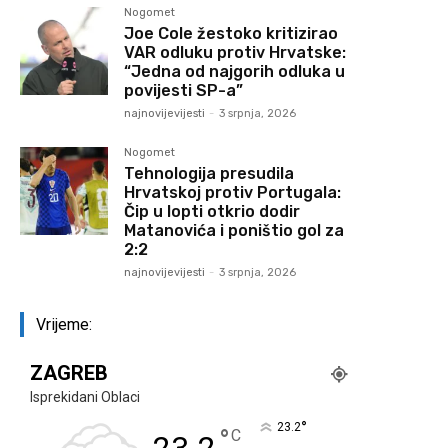
Nogomet
Joe Cole žestoko kritizirao
VAR odluku protiv Hrvatske:
“Jedna od najgorih odluka u
povijesti SP-a”
najnovijevijesti
-
3 srpnja, 2026
Nogomet
Tehnologija presudila
Hrvatskoj protiv Portugala:
Čip u lopti otkrio dodir
Matanovića i poništio gol za
2:2
najnovijevijesti
-
3 srpnja, 2026
Vrijeme:
ZAGREB
Isprekidani Oblaci
°
23.2
°
C