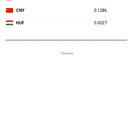
CNY
0.1286
HUF
0.0027
- Reklama-