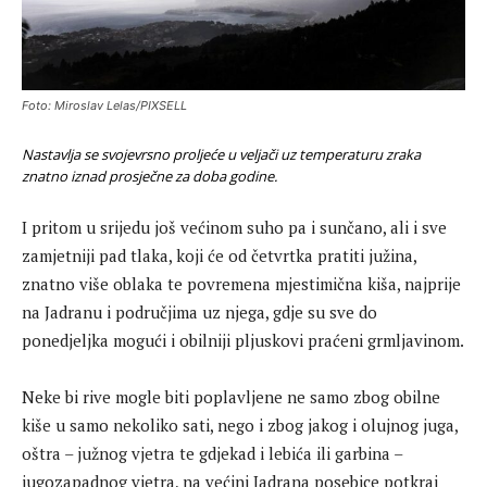
Foto: Miroslav Lelas/PIXSELL
Nastavlja se svojevrsno proljeće u veljači uz temperaturu zraka
znatno iznad prosječne za doba godine.
I pritom u srijedu još većinom suho pa i sunčano, ali i sve
zamjetniji pad tlaka, koji će od četvrtka pratiti južina,
znatno više oblaka te povremena mjestimična kiša, najprije
na Jadranu i područjima uz njega, gdje su sve do
ponedjeljka mogući i obilniji pljuskovi praćeni grmljavinom.
Neke bi rive mogle biti poplavljene ne samo zbog obilne
kiše u samo nekoliko sati, nego i zbog jakog i olujnog juga,
oštra – južnog vjetra te gdjekad i lebića ili garbina –
jugozapadnog vjetra, na većini Jadrana posebice potkraj