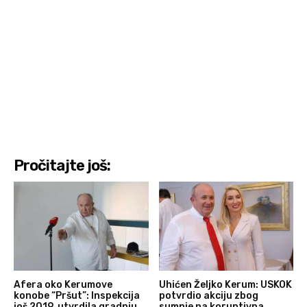
Pročitajte još:
Afera oko Kerumove
Uhićen Željko Kerum: USKOK
konobe “Pršut”: Inspekcija
potvrdio akciju zbog
još 2019. utvrdila gradnju
sumnje na koruptivna