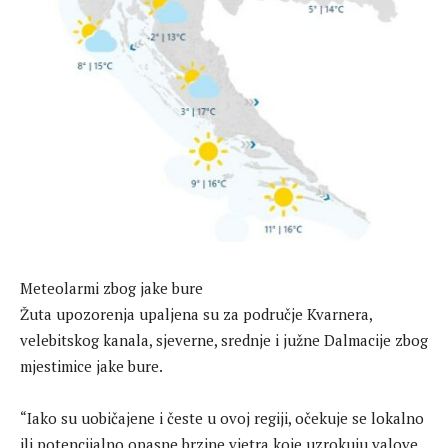
Meteolarmi zbog jake bure
Žuta upozorenja upaljena su za područje Kvarnera,
velebitskog kanala, sjeverne, srednje i južne Dalmacije zbog
mjestimice jake bure.
“Iako su uobičajene i česte u ovoj regiji, očekuje se lokalno
ili potencijalno opasne brzine vjetra koje uzrokuju valove