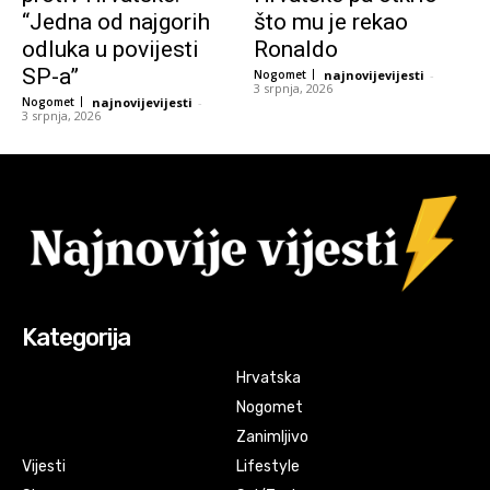
“Jedna od najgorih
što mu je rekao
odluka u povijesti
Ronaldo
SP-a”
Nogomet
najnovijevijesti
-
3 srpnja, 2026
Nogomet
najnovijevijesti
-
3 srpnja, 2026
Kategorija
Hrvatska
Nogomet
Zanimljivo
Vijesti
Lifestyle