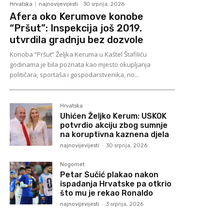
Hrvatska
najnovijevijesti
-
30 srpnja, 2026
Afera oko Kerumove konobe
“Pršut”: Inspekcija još 2019.
utvrdila gradnju bez dozvole
Konoba “Pršut” Željka Keruma u Kaštel Štafiliću
godinama je bila poznata kao mjesto okupljanja
političara, sportaša i gospodarstvenika, no...
Hrvatska
Uhićen Željko Kerum: USKOK
potvrdio akciju zbog sumnje
na koruptivna kaznena djela
najnovijevijesti
-
30 srpnja, 2026
Nogomet
Petar Sučić plakao nakon
ispadanja Hrvatske pa otkrio
što mu je rekao Ronaldo
najnovijevijesti
-
3 srpnja, 2026