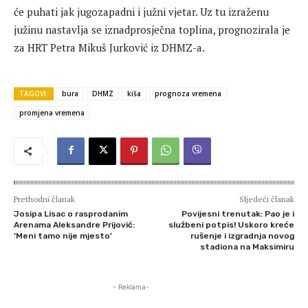
će puhati jak jugozapadni i južni vjetar. Uz tu izraženu
južinu nastavlja se iznadprosječna toplina, prognozirala je
za HRT Petra Mikuš Jurković iz DHMZ-a.
TAGOVI:
bura
DHMZ
kiša
prognoza vremena
promjena vremena
Prethodni članak
Sljedeći članak
Josipa Lisac o rasprodanim
Povijesni trenutak: Pao je i
Arenama Aleksandre Prijović:
službeni potpis! Uskoro kreće
‘Meni tamo nije mjesto’
rušenje i izgradnja novog
stadiona na Maksimiru
- Reklama-