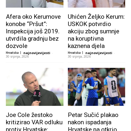
Afera oko Kerumove
Uhićen Željko Kerum:
konobe “Pršut”:
USKOK potvrdio
Inspekcija još 2019.
akciju zbog sumnje
utvrdila gradnju bez
na koruptivna
dozvole
kaznena djela
Hrvatska
najnovijevijesti
-
Hrvatska
najnovijevijesti
-
30 srpnja, 2026
30 srpnja, 2026
Joe Cole žestoko
Petar Sučić plakao
kritizirao VAR odluku
nakon ispadanja
protiv Hrvatske:
Hrvatske pa otkrio