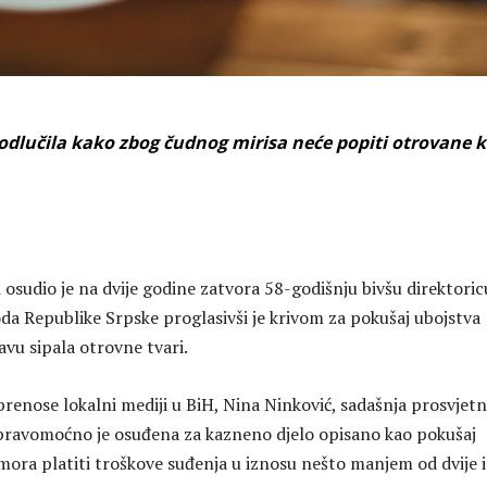
 odlučila kako zbog čudnog mirisa neće popiti otrovane 
 osudio je na dvije godine zatvora 58-godišnju bivšu direktoric
a Republike Srpske proglasivši je krivom za pokušaj ubojstva
kavu sipala otrovne tvari.
prenose lokalni mediji u BiH, Nina Ninković, sadašnja prosvjet
pravomoćno je osuđena za kazneno djelo opisano kao pokušaj
 mora platiti troškove suđenja u iznosu nešto manjem od dvije i