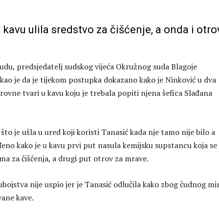
u kavu ulila sredstvo za čišćenje, a onda i otro
udu, predsjedatelj sudskog vijeća Okružnog suda Blagoje
ekao je da je tijekom postupka dokazano kako je Ninković u dva
rovne tvari u kavu koju je trebala popiti njena šefica Slađana
 što je ušla u ured koji koristi Tanasić kada nje tamo nije bilo a
đeno kako je u kavu prvi put nasula kemijsku supstancu koja se
ima za čišćenja, a drugi put otrov za mrave.
bojstva nije uspio jer je Tanasić odlučila kako zbog čudnog mir
vane kave.