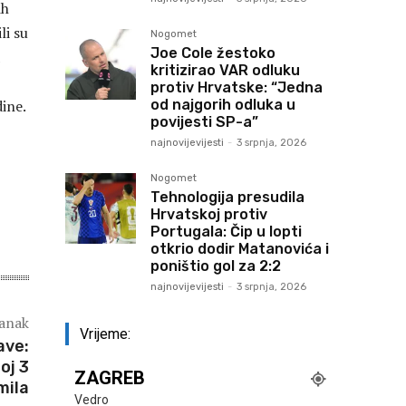
ih
li su
Nogomet
Joe Cole žestoko
kritizirao VAR odluku
protiv Hrvatske: “Jedna
od najgorih odluka u
dine.
povijesti SP-a”
najnovijevijesti
-
3 srpnja, 2026
Nogomet
Tehnologija presudila
Hrvatskoj protiv
Portugala: Čip u lopti
otkrio dodir Matanovića i
poništio gol za 2:2
najnovijevijesti
-
3 srpnja, 2026
lanak
Vrijeme:
ave:
oj 3
ZAGREB
mila
Vedro