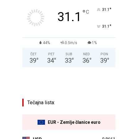
°
31.1
°
C
31.1
°
31.1
44%
0.5m/s
1%
ČET
PET
SUB
NED
PON
39
°
34
°
33
°
36
°
39
°
Tečajna lista:
EUR - Zemlje članice euro