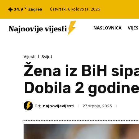
C
Četvrtak, 6 kolovoza, 2026
34.9
Zagreb
NASLOVNICA
VIJES
Vijesti
Svijet
Žena iz BiH sip
Dobila 2 godin
Od:
najnovijevijesti
27 srpnja, 2023