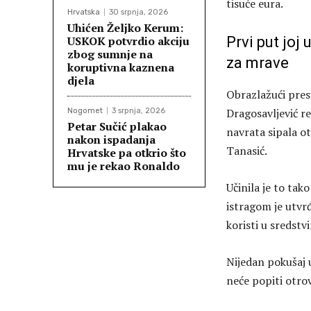
tisuće eura.
Hrvatska
30 srpnja, 2026
Uhićen Željko Kerum:
USKOK potvrdio akciju
Prvi put joj 
zbog sumnje na
za mrave
koruptivna kaznena
djela
Obrazlažući pres
Dragosavljević r
Nogomet
3 srpnja, 2026
Petar Sučić plakao
navrata sipala ot
nakon ispadanja
Tanasić.
Hrvatske pa otkrio što
mu je rekao Ronaldo
Učinila je to tako
istragom je utvr
koristi u sredstv
Nijedan pokušaj u
neće popiti otro