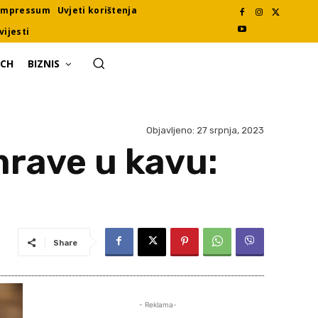
Impressum
Uvjeti korištenja
vijesti
ECH
BIZNIS
Objavljeno:
27 srpnja, 2023
 mrave u kavu:
Share
- Reklama-