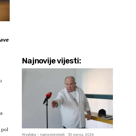
kave
Najnovije vijesti:
u
na
 pol
Hrvatska
najnovijevijesti
-
30 srpnja, 2026