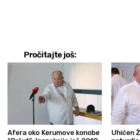
Pročitajte još:
Afera oko Kerumove konobe
Uhićen Ž