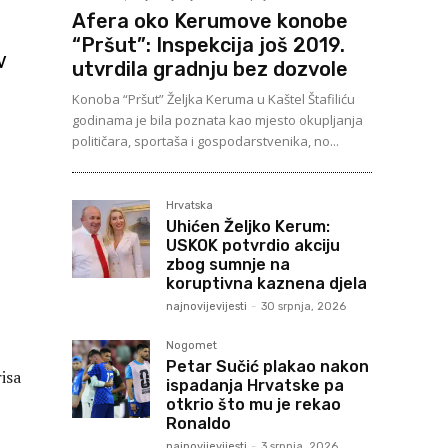
Afera oko Kerumove konobe
“Pršut”: Inspekcija još 2019.
v
utvrdila gradnju bez dozvole
Konoba “Pršut” Željka Keruma u Kaštel Štafiliću
godinama je bila poznata kao mjesto okupljanja
političara, sportaša i gospodarstvenika, no...
Hrvatska
Uhićen Željko Kerum:
USKOK potvrdio akciju
zbog sumnje na
koruptivna kaznena djela
najnovijevijesti
-
30 srpnja, 2026
Nogomet
Petar Sučić plakao nakon
isa
ispadanja Hrvatske pa
otkrio što mu je rekao
Ronaldo
najnovijevijesti
-
3 srpnja, 2026