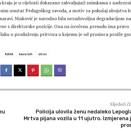
 kraju je u cijelosti dokazano zahvaljujući snimkama s nadzorn
nim unutar Pedagoškog zavoda, a motiv za pokušaj ubojstva bi
naravi. Ninković je navodno bila nezadovoljna degradacijom na
ne s direktorske pozicije. Ona na izrečenu presudu ima pravo
odluku o produženju pritvora u kojemu je od prosinca prošle go
KAVA
kava bih
otrov
Sljedeći č
eu
Policija ulovila ženu nedaleko Lepogl
Mrtva pijana vozila u 11 ujutro. Izmjerena j
pro