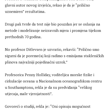
glavni autor novog izvješća, rekao je da je “prilično
uznemiren” rezultatima.
Drugi pak tvrde da test nije bio pouzdan jer se oslanja na
metode i modeliranje neizravnih mjera i promjena tijekom
prethodnih 70 godina.
No profesor Ditlevsen je uzvratio, rekavši: “Prilično smo
sigurni da je poremećaj koji radimo s emisijama stakleničkih
plinova najvažniji pojedinačni uzrok.”
Profesorica Penny Holliday, voditeljica morske fizike i
cirkulacije oceana u Nacionalnom oceanografskom centru
u Southamptonu, rekla je da su predviđanja “velikog
utjecaja, male vjerojatnosti”.
Govoreći o studiji, rekla je: “Oni opisuju mogućnost