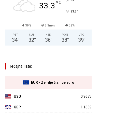
°
33.3
°
C
33.3
°
33.3
39%
3.3m/s
52%
PET
SUB
NED
PON
UTO
34
°
32
°
36
°
38
°
39
°
Tečajna lista:
EUR - Zemlje članice euro
USD
0.8675
GBP
1.1659