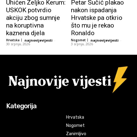
Uhićen Željko Kerum:
Petar Sučić plakao
USKOK potvrdio
nakon ispadanja
akciju zbog sumnje
Hrvatske pa otkrio
na koruptivna
što mu je rekao
kaznena djela
Ronaldo
Hrvatska
najnovijevijesti
-
Nogomet
najnovijevijesti
-
30 srpnja, 2026
3 srpnja, 2026
Kategorija
Hrvatska
Nogomet
Zanimljivo