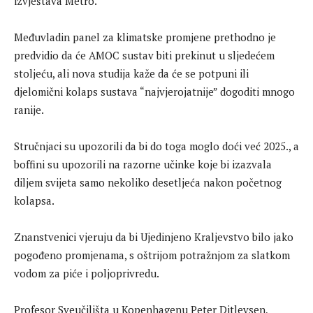
izvještava Metro.
Međuvladin panel za klimatske promjene prethodno je
predvidio da će AMOC sustav biti prekinut u sljedećem
stoljeću, ali nova studija kaže da će se potpuni ili
djelomični kolaps sustava “najvjerojatnije” dogoditi mnogo
ranije.
Stručnjaci su upozorili da bi do toga moglo doći već 2025., a
boffini su upozorili na razorne učinke koje bi izazvala
diljem svijeta samo nekoliko desetljeća nakon početnog
kolapsa.
Znanstvenici vjeruju da bi Ujedinjeno Kraljevstvo bilo jako
pogođeno promjenama, s oštrijom potražnjom za slatkom
vodom za piće i poljoprivredu.
Profesor Sveučilišta u Kopenhagenu Peter Ditlevsen,