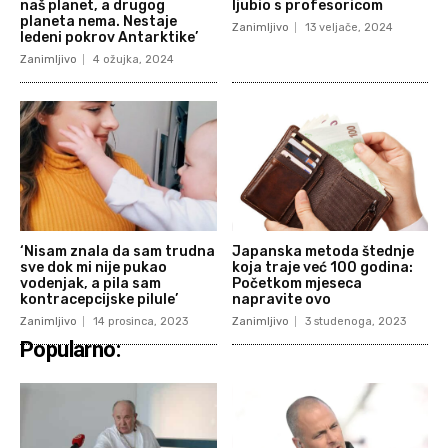
naš planet, a drugog
ljubio s profesoricom
planeta nema. Nestaje
Zanimljivo
13 veljače, 2024
ledeni pokrov Antarktike’
Zanimljivo
4 ožujka, 2024
‘Nisam znala da sam trudna
Japanska metoda štednje
sve dok mi nije pukao
koja traje već 100 godina:
vodenjak, a pila sam
Početkom mjeseca
kontracepcijske pilule’
napravite ovo
Zanimljivo
14 prosinca, 2023
Zanimljivo
3 studenoga, 2023
Popularno: