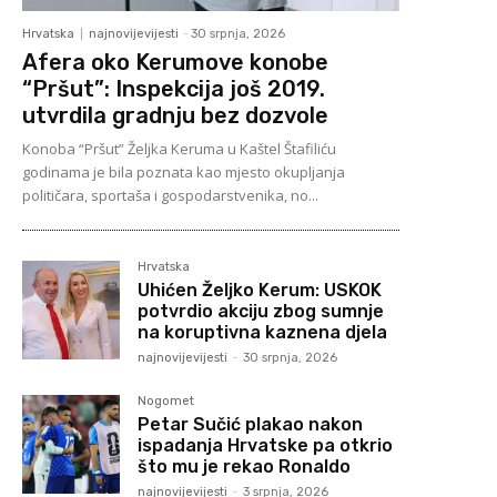
Hrvatska
najnovijevijesti
-
30 srpnja, 2026
Afera oko Kerumove konobe
“Pršut”: Inspekcija još 2019.
utvrdila gradnju bez dozvole
Konoba “Pršut” Željka Keruma u Kaštel Štafiliću
godinama je bila poznata kao mjesto okupljanja
političara, sportaša i gospodarstvenika, no...
Hrvatska
Uhićen Željko Kerum: USKOK
potvrdio akciju zbog sumnje
na koruptivna kaznena djela
najnovijevijesti
-
30 srpnja, 2026
Nogomet
Petar Sučić plakao nakon
ispadanja Hrvatske pa otkrio
što mu je rekao Ronaldo
najnovijevijesti
-
3 srpnja, 2026