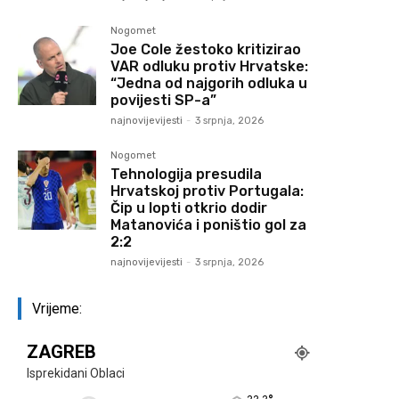
Nogomet
Joe Cole žestoko kritizirao
VAR odluku protiv Hrvatske:
“Jedna od najgorih odluka u
povijesti SP-a”
najnovijevijesti
-
3 srpnja, 2026
Nogomet
Tehnologija presudila
Hrvatskoj protiv Portugala:
Čip u lopti otkrio dodir
Matanovića i poništio gol za
2:2
najnovijevijesti
-
3 srpnja, 2026
Vrijeme:
ZAGREB
Isprekidani Oblaci