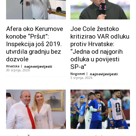
Afera oko Kerumove
Joe Cole žestoko
konobe “Pršut”:
kritizirao VAR odluku
Inspekcija još 2019.
protiv Hrvatske:
utvrdila gradnju bez
“Jedna od najgorih
dozvole
odluka u povijesti
SP-a”
Hrvatska
najnovijevijesti
-
30 srpnja, 2026
Nogomet
najnovijevijesti
-
3 srpnja, 2026