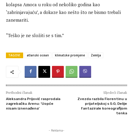
kolapsa Amoca u roku od nekoliko godina kao
‘zabrinjavajuću’, a dokaze kao nešto što ne bismo trebali
zanemariti.
“Teško je ne složiti se s tim.”
TAGOVI:
atlanski ocean
klimatske promjene
Zemlja
Prethodni članak
Sljedeći članak
Aleksandra Prijović rasprodala
Zvezda razbila Fiorentinu u
zagrebačku Arenu: ‘Uopće
prijateljskoj s 5:0, Delije
nisam iznenađena‘
fantazirale koreografijom
tenka
- Reklama-