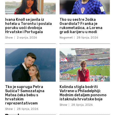
Ivana Knoll se javila iz
Tko su sestre Joška
hotela u Torontu i poslala
Gvardiola? Franka je
poruku uoči dvoboja
rukometašica, a Lorena
Hrvatske i Portugala
gradi karijeru u modi
Show
2 srpnja, 2026
Nogomet
28 lipnja, 2026
Tko je supruga Petra
Kolinda stigla bodriti
Sučića? Samozatajna
Vatrene u Philadelphiji:
Matea čeka bebu s
Modnim detaljem ponovno
hrvatskim
istaknula hrvatske boje
reprezentativcem
Show
28 lipnja, 2026
Show
28 lipnja, 2026