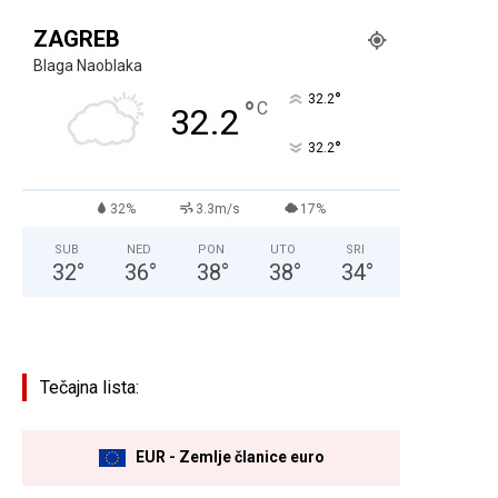
ZAGREB
Blaga Naoblaka
°
32.2
°
C
32.2
°
32.2
32%
3.3m/s
17%
SUB
NED
PON
UTO
SRI
32
°
36
°
38
°
38
°
34
°
Tečajna lista:
EUR - Zemlje članice euro