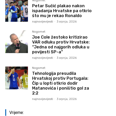
Nogomet
Petar Sučić plakao nakon
ispadanja Hrvatske pa otkrio
što mu je rekao Ronaldo
najnovijevijesti
-
3 srpnja, 2026
Nogomet
Joe Cole žestoko kritizirao
VAR odluku protiv Hrvatske:
“Jedna od najgorih odluka u
povijesti SP-a”
najnovijevijesti
-
3 srpnja, 2026
Nogomet
Tehnologija presudila
Hrvatskoj protiv Portugala:
Čip u lopti otkrio dodir
Matanovića i poništio gol za
2:2
najnovijevijesti
-
3 srpnja, 2026
Vrijeme: