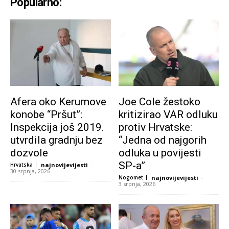
Popularno:
Afera oko Kerumove
Joe Cole žestoko
konobe “Pršut”:
kritizirao VAR odluku
Inspekcija još 2019.
protiv Hrvatske:
utvrdila gradnju bez
“Jedna od najgorih
dozvole
odluka u povijesti
SP-a”
Hrvatska
najnovijevijesti
-
30 srpnja, 2026
Nogomet
najnovijevijesti
-
3 srpnja, 2026