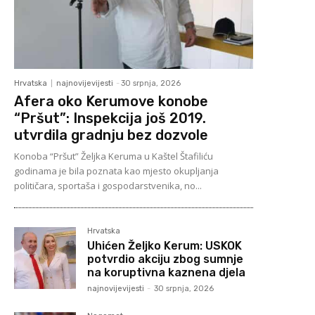
Hrvatska
najnovijevijesti
-
30 srpnja, 2026
Afera oko Kerumove konobe
“Pršut”: Inspekcija još 2019.
utvrdila gradnju bez dozvole
Konoba “Pršut” Željka Keruma u Kaštel Štafiliću
godinama je bila poznata kao mjesto okupljanja
političara, sportaša i gospodarstvenika, no...
Hrvatska
Uhićen Željko Kerum: USKOK
potvrdio akciju zbog sumnje
na koruptivna kaznena djela
najnovijevijesti
-
30 srpnja, 2026