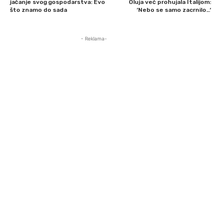
jačanje svog gospodarstva: Evo
Oluja već prohujala Italijom:
što znamo do sada
‘Nebo se samo zacrnilo…‘
- Reklama-