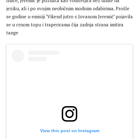
Inače, Jeremić je poznata kao voditeljica bez dlake na
jeziku, ali i po svojim neobičnim modnim odabirima. Prošle
se godine u emisiji ‘Vikend jutro s Jovanom Jeremić’ pojavila
se u crnom topu i trapericama čija zadnja strana imitira
tange
View this post on Instagram