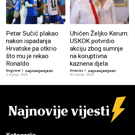
Petar Sučić plakao
Uhićen Željko Kerum:
nakon ispadanja
USKOK potvrdio
Hrvatske pa otkrio
akciju zbog sumnje
što mu je rekao
na koruptivna
Ronaldo
kaznena djela
Nogomet
najnovijevijesti
-
Hrvatska
najnovijevijesti
-
3 srpnja, 2026
30 srpnja, 2026