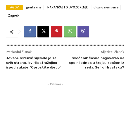
TAGOVI:
grmljavina
NARANČASTO UPOZORENJE
olujno nevrijeme
Zagreb
Prethodni članak
Sljedeći članak
Jovani Jeremić sijevalo je sa
Svećenik časne nagovarao na
svih strana, izvirila stražnjica
spolni odnos u troje, izbačen iz
ispod suknje: ‘Oprostite djeco’
reda. Seli u Hrvatsku?
- Reklama-