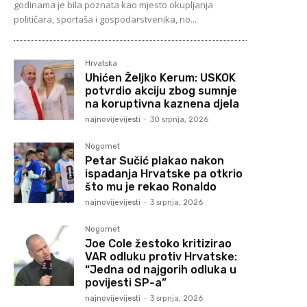
godinama je bila poznata kao mjesto okupljanja
političara, sportaša i gospodarstvenika, no...
Hrvatska
Uhićen Željko Kerum: USKOK
potvrdio akciju zbog sumnje
na koruptivna kaznena djela
najnovijevijesti
-
30 srpnja, 2026
Nogomet
Petar Sučić plakao nakon
ispadanja Hrvatske pa otkrio
što mu je rekao Ronaldo
najnovijevijesti
-
3 srpnja, 2026
Nogomet
Joe Cole žestoko kritizirao
VAR odluku protiv Hrvatske:
“Jedna od najgorih odluka u
povijesti SP-a”
najnovijevijesti
-
3 srpnja, 2026