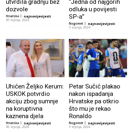
utvrdila gradnju bez
“Jedna od najgorih
dozvole
odluka u povijesti
SP-a”
Hrvatska
najnovijevijesti
-
30 srpnja, 2026
Nogomet
najnovijevijesti
-
3 srpnja, 2026
Uhićen Željko Kerum:
Petar Sučić plakao
USKOK potvrdio
nakon ispadanja
akciju zbog sumnje
Hrvatske pa otkrio
na koruptivna
što mu je rekao
kaznena djela
Ronaldo
Hrvatska
najnovijevijesti
-
Nogomet
najnovijevijesti
-
30 srpnja, 2026
3 srpnja, 2026