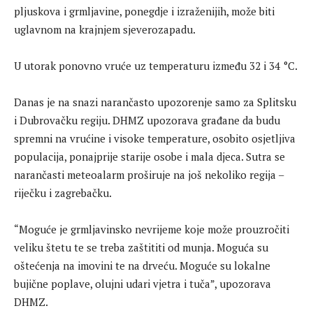
pljuskova i grmljavine, ponegdje i izraženijih, može biti
uglavnom na krajnjem sjeverozapadu.
U utorak ponovno vruće uz temperaturu između 32 i 34 °C.
Danas je na snazi narančasto upozorenje samo za Splitsku
i Dubrovačku regiju. DHMZ upozorava građane da budu
spremni na vrućine i visoke temperature, osobito osjetljiva
populacija, ponajprije starije osobe i mala djeca. Sutra se
narančasti meteoalarm proširuje na još nekoliko regija –
riječku i zagrebačku.
“Moguće je grmljavinsko nevrijeme koje može prouzročiti
veliku štetu te se treba zaštititi od munja. Moguća su
oštećenja na imovini te na drveću. Moguće su lokalne
bujične poplave, olujni udari vjetra i tuča”, upozorava
DHMZ.