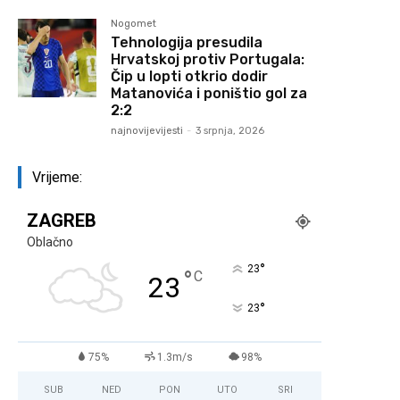
Nogomet
Tehnologija presudila
Hrvatskoj protiv Portugala:
Čip u lopti otkrio dodir
Matanovića i poništio gol za
2:2
najnovijevijesti
-
3 srpnja, 2026
Vrijeme:
ZAGREB
Oblačno
°
23
°
C
23
°
23
75%
1.3m/s
98%
SUB
NED
PON
UTO
SRI