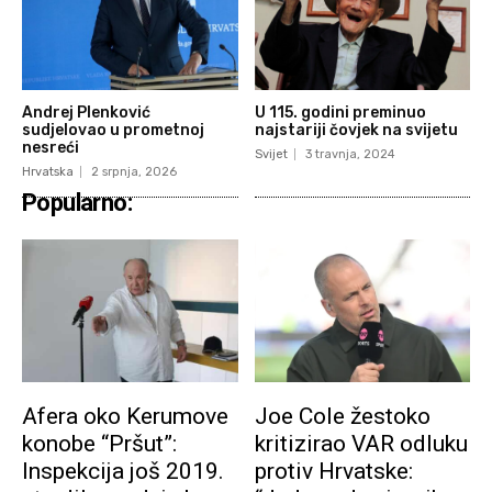
Andrej Plenković
U 115. godini preminuo
sudjelovao u prometnoj
najstariji čovjek na svijetu
nesreći
Svijet
3 travnja, 2024
Hrvatska
2 srpnja, 2026
Popularno:
Afera oko Kerumove
Joe Cole žestoko
konobe “Pršut”:
kritizirao VAR odluku
Inspekcija još 2019.
protiv Hrvatske: