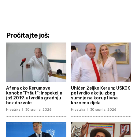
Pročitajte još:
Afera oko Kerumove
Uhićen Željko Kerum: USKOK
konobe “Pršut”: Inspekcija
potvrdio akciju zbog
još 2019. utvrdila gradnju
sumnje na koruptivna
bez dozvole
kaznena djela
Hrvatska
30 srpnja, 2026
Hrvatska
30 srpnja, 2026