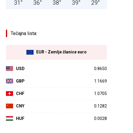
31
°
36
°
38
°
39
°
29
°
Tečajna lista:
EUR - Zemlje članice euro
USD
0.8650
GBP
1.1669
CHF
1.0705
CNY
0.1282
HUF
0.0028