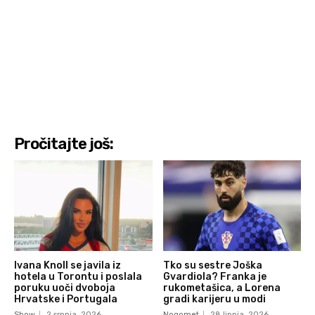
Pročitajte još:
Ivana Knoll se javila iz
Tko su sestre Joška
hotela u Torontu i poslala
Gvardiola? Franka je
poruku uoči dvoboja
rukometašica, a Lorena
Hrvatske i Portugala
gradi karijeru u modi
Show
2 srpnja, 2026
Nogomet
28 lipnja, 2026