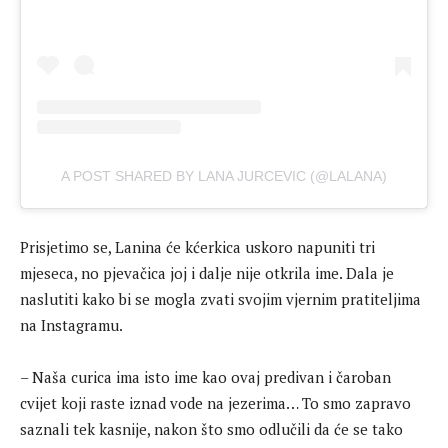
A POST SHARED BY LANA JURCEVIC (@LALANA)
Prisjetimo se, Lanina će kćerkica uskoro napuniti tri
mjeseca, no pjevačica joj i dalje nije otkrila ime. Dala je
naslutiti kako bi se mogla zvati svojim vjernim pratiteljima
na Instagramu.
– Naša curica ima isto ime kao ovaj predivan i čaroban
cvijet koji raste iznad vode na jezerima… To smo zapravo
saznali tek kasnije, nakon što smo odlučili da će se tako