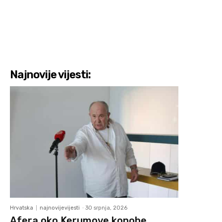
Najnovije vijesti:
Hrvatska
najnovijevijesti
-
30 srpnja, 2026
Afera oko Kerumove konobe