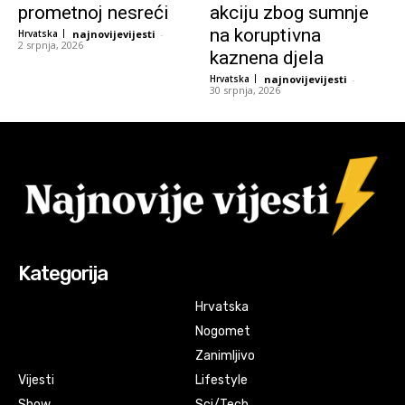
prometnoj nesreći
akciju zbog sumnje
na koruptivna
Hrvatska
najnovijevijesti
-
2 srpnja, 2026
kaznena djela
Hrvatska
najnovijevijesti
-
30 srpnja, 2026
Kategorija
Hrvatska
Nogomet
Zanimljivo
Vijesti
Lifestyle
Show
Sci/Tech