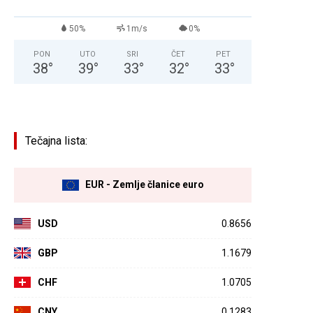
50%
1m/s
0%
PON
UTO
SRI
ČET
PET
38
°
39
°
33
°
32
°
33
°
Tečajna lista:
EUR - Zemlje članice euro
USD
0.8656
GBP
1.1679
CHF
1.0705
CNY
0.1283