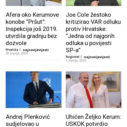
Afera oko Kerumove
Joe Cole žestoko
konobe “Pršut”:
kritizirao VAR odluku
Inspekcija još 2019.
protiv Hrvatske:
utvrdila gradnju bez
“Jedna od najgorih
dozvole
odluka u povijesti
SP-a”
Hrvatska
najnovijevijesti
-
30 srpnja, 2026
Nogomet
najnovijevijesti
-
3 srpnja, 2026
Andrej Plenković
Uhićen Željko Kerum:
sudjelovao u
USKOK potvrdio