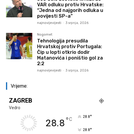
VAR odluku protiv Hrvatske:
“Jedna od najgorih odluka u
povijesti SP-a”
najnovijevijesti
-
3 srpnja, 2026
Nogomet
Tehnologija presudila
Hrvatskoj protiv Portugala:
Čip u lopti otkrio dodir
Matanovića i poništio gol za
2:2
najnovijevijesti
-
3 srpnja, 2026
Vrijeme:
ZAGREB
Vedro
°
28.8
°
C
28.8
°
28.8