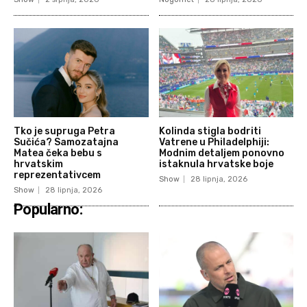
Tko je supruga Petra
Kolinda stigla bodriti
Sučića? Samozatajna
Vatrene u Philadelphiji:
Matea čeka bebu s
Modnim detaljem ponovno
hrvatskim
istaknula hrvatske boje
reprezentativcem
Show
28 lipnja, 2026
Show
28 lipnja, 2026
Popularno: