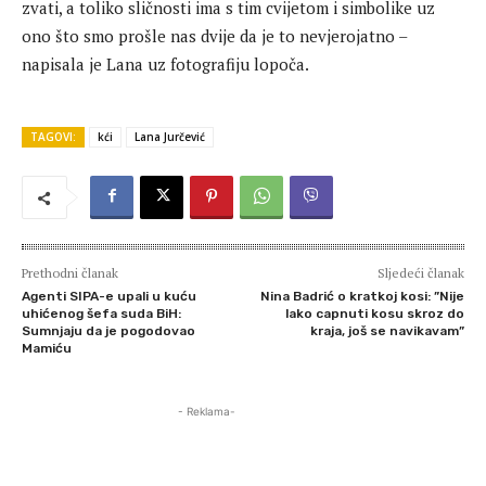
zvati, a toliko sličnosti ima s tim cvijetom i simbolike uz
ono što smo prošle nas dvije da je to nevjerojatno –
napisala je Lana uz fotografiju lopoča.
TAGOVI:
kći
Lana Jurčević
Prethodni članak
Sljedeći članak
Agenti SIPA-e upali u kuću
Nina Badrić o kratkoj kosi: ”Nije
uhićenog šefa suda BiH:
lako capnuti kosu skroz do
Sumnjaju da je pogodovao
kraja, još se navikavam”
Mamiću
- Reklama-