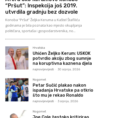
“Pršut”: Inspekcija još 2019.
utvrdila gradnju bez dozvole
Konoba “Pršut” Željka Keruma u Kaštel Štafiliću
godinama je bila poznata kao mjesto okupljanja
političara, sportaša i gospodarstvenika, no...
Hrvatska
Uhićen Željko Kerum: USKOK
potvrdio akciju zbog sumnje
na koruptivna kaznena djela
najnovijevijesti
-
30 srpnja, 2026
Nogomet
Petar Sučić plakao nakon
ispadanja Hrvatske pa otkrio
što mu je rekao Ronaldo
najnovijevijesti
-
3 srpnja, 2026
Nogomet
Joe Cole žestoko kritizirao