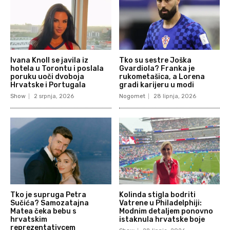
Ivana Knoll se javila iz
Tko su sestre Joška
hotela u Torontu i poslala
Gvardiola? Franka je
poruku uoči dvoboja
rukometašica, a Lorena
Hrvatske i Portugala
gradi karijeru u modi
Show
2 srpnja, 2026
Nogomet
28 lipnja, 2026
Tko je supruga Petra
Kolinda stigla bodriti
Sučića? Samozatajna
Vatrene u Philadelphiji:
Matea čeka bebu s
Modnim detaljem ponovno
hrvatskim
istaknula hrvatske boje
reprezentativcem