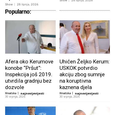
Show
28 lipnja, 2026
Show
28 lipnja, 2026
Popularno:
Afera oko Kerumove
Uhićen Željko Kerum:
konobe “Pršut”:
USKOK potvrdio
Inspekcija još 2019.
akciju zbog sumnje
utvrdila gradnju bez
na koruptivna
dozvole
kaznena djela
Hrvatska
najnovijevijesti
-
Hrvatska
najnovijevijesti
-
30 srpnja, 2026
30 srpnja, 2026