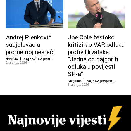
Andrej Plenković
Joe Cole žestoko
sudjelovao u
kritizirao VAR odluku
prometnoj nesreći
protiv Hrvatske:
“Jedna od najgorih
Hrvatska
najnovijevijesti
-
2 srpnja, 2026
odluka u povijesti
SP-a”
Nogomet
najnovijevijesti
-
3 srpnja, 2026