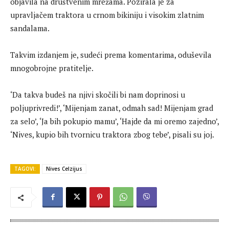
objavila na društvenim mrežama. Pozirala je za
upravljačem traktora u crnom bikiniju i visokim zlatnim
sandalama.
Takvim izdanjem je, sudeći prema komentarima, oduševila
mnogobrojne pratitelje.
‘Da takva budeš na njivi skočili bi nam doprinosi u
poljuprivredi!’, ‘Mijenjam zanat, odmah sad! Mijenjam grad
za selo’, ‘Ja bih pokupio mamu’, ‘Hajde da mi oremo zajedno’,
‘Nives, kupio bih tvornicu traktora zbog tebe’, pisali su joj.
TAGOVI:
Nives Celzijus