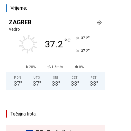
Vrijeme:
ZAGREB
Vedro
°
37.2
°
C
37.2
°
37.2
28%
1.6m/s
0%
PON
UTO
SRI
ČET
PET
37
°
37
°
33
°
33
°
33
°
Tečajna lista: