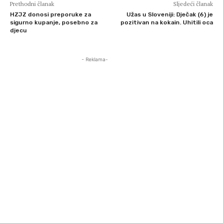
Prethodni članak
Sljedeći članak
HZJZ donosi preporuke za
Užas u Sloveniji: Dječak (6) je
sigurno kupanje, posebno za
pozitivan na kokain. Uhitili oca
djecu
- Reklama-