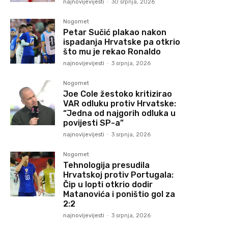
najnovijevijesti
-
30 srpnja, 2026
Nogomet
Petar Sučić plakao nakon
ispadanja Hrvatske pa otkrio
što mu je rekao Ronaldo
najnovijevijesti
-
3 srpnja, 2026
Nogomet
Joe Cole žestoko kritizirao
VAR odluku protiv Hrvatske:
“Jedna od najgorih odluka u
povijesti SP-a”
najnovijevijesti
-
3 srpnja, 2026
Nogomet
Tehnologija presudila
Hrvatskoj protiv Portugala:
Čip u lopti otkrio dodir
Matanovića i poništio gol za
2:2
najnovijevijesti
-
3 srpnja, 2026