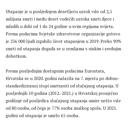
Utapanje je u posljednjem desetljeću uzrok više od 2,5
milijuna smrti i među deset vodećih uzroka smrti djece i
mladih u dobi od 1 do 24 godine u svim regijama svijeta.
Prema podacima Svjetske zdravstvene organizacije gotovo
je 236 000 ljudi izgubilo život utapanjem u 2019. Preko 90%
smrti od utapanja događa se u zemljama s niskim i srednjim
dohotkom.
Prema posljednjim dostupnim podacima Eurostata,
Hrvatska se u 2020. godini nalazila na 7. mjestu po dobno-
standardiziranoj stopi smrtnosti od slučajnog utapanja. U
posljednjih 10 godina (2012.-2021.) u Hrvatskoj prosječno
godišnje od posljedica slučajnog utapanja umire nešto više
od 80 osoba, od čega je 77% osoba muškog spola. U 2021.
godini od utapanja je umrlo 65 osoba.