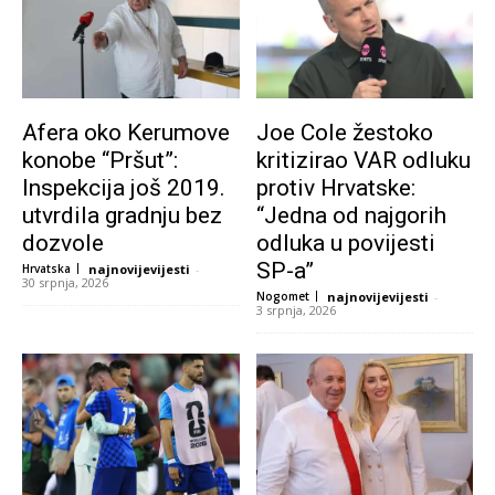
Afera oko Kerumove
Joe Cole žestoko
konobe “Pršut”:
kritizirao VAR odluku
Inspekcija još 2019.
protiv Hrvatske:
utvrdila gradnju bez
“Jedna od najgorih
dozvole
odluka u povijesti
SP-a”
Hrvatska
najnovijevijesti
-
30 srpnja, 2026
Nogomet
najnovijevijesti
-
3 srpnja, 2026