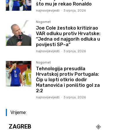
što mu je rekao Ronaldo
najnovijevijesti
-
3 srpnja, 2026
Nogomet
Joe Cole žestoko kritizirao
VAR odluku protiv Hrvatske:
“Jedna od najgorih odluka u
povijesti SP-a”
najnovijevijesti
-
3 srpnja, 2026
Nogomet
Tehnologija presudila
Hrvatskoj protiv Portugala:
Čip u lopti otkrio dodir
Matanovića i poništio gol za
2:2
najnovijevijesti
-
3 srpnja, 2026
Vrijeme:
ZAGREB