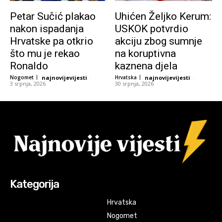
Petar Sučić plakao
Uhićen Željko Kerum:
nakon ispadanja
USKOK potvrdio
Hrvatske pa otkrio
akciju zbog sumnje
što mu je rekao
na koruptivna
Ronaldo
kaznena djela
Nogomet
najnovijevijesti
-
Hrvatska
najnovijevijesti
-
3 srpnja, 2026
30 srpnja, 2026
Kategorija
Hrvatska
Nogomet