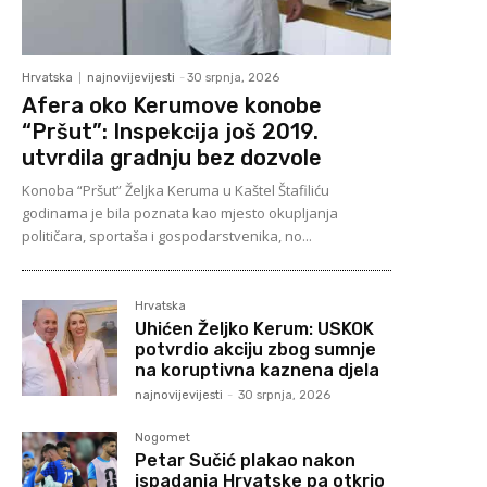
Hrvatska
najnovijevijesti
-
30 srpnja, 2026
Afera oko Kerumove konobe
“Pršut”: Inspekcija još 2019.
utvrdila gradnju bez dozvole
Konoba “Pršut” Željka Keruma u Kaštel Štafiliću
godinama je bila poznata kao mjesto okupljanja
političara, sportaša i gospodarstvenika, no...
Hrvatska
Uhićen Željko Kerum: USKOK
potvrdio akciju zbog sumnje
na koruptivna kaznena djela
najnovijevijesti
-
30 srpnja, 2026
Nogomet
Petar Sučić plakao nakon
ispadanja Hrvatske pa otkrio