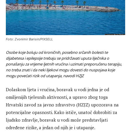
Foto: Zvonimir Barisin/PIXSELL
Osobe koje boluju od kroničnih, posebno srčanih bolesti te
dijabetesa i epilepsije trebaju se pridržavati uputa liječnika o
ponašanju za vrijeme ljetnih vrućina i uzimati preporučenu terapiju,
no treba znati i da neki lijekovi mogu dovesti do nuspojava koje
mogu povećati rizik od utapanja, navodi HZJZ
Dolaskom ljeta i vrućina, boravak u vodi jedna je od
omiljenijih tjelesnih aktivnosti, a upravo zbog toga
Hrvatski zavod za javno zdravstvo (HZJZ) upozorava na
potencijalne opasnosti. Kako ističe, unatoč dobrobiti za
ljudsko zdravlje, boravak u vodi može predstavljati
određene rizike, a jedan od njih je i utapanje.