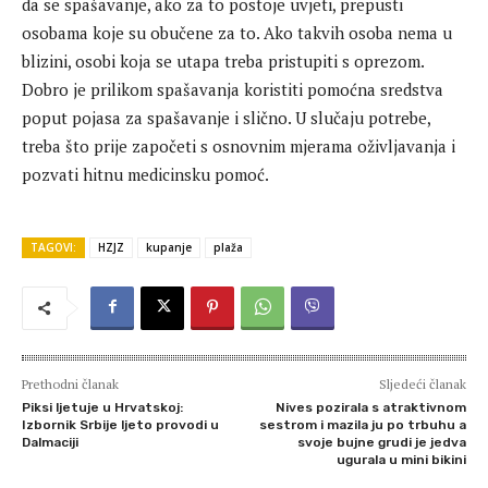
da se spašavanje, ako za to postoje uvjeti, prepusti
osobama koje su obučene za to. Ako takvih osoba nema u
blizini, osobi koja se utapa treba pristupiti s oprezom.
Dobro je prilikom spašavanja koristiti pomoćna sredstva
poput pojasa za spašavanje i slično. U slučaju potrebe,
treba što prije započeti s osnovnim mjerama oživljavanja i
pozvati hitnu medicinsku pomoć.
TAGOVI:
HZJZ
kupanje
plaža
Prethodni članak
Sljedeći članak
Piksi ljetuje u Hrvatskoj:
Nives pozirala s atraktivnom
Izbornik Srbije ljeto provodi u
sestrom i mazila ju po trbuhu a
Dalmaciji
svoje bujne grudi je jedva
ugurala u mini bikini