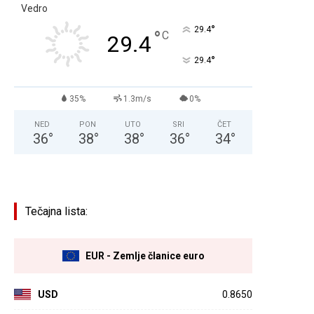
Vedro
°
29.4
°
C
29.4
°
29.4
35%
1.3m/s
0%
NED
PON
UTO
SRI
ČET
36
°
38
°
38
°
36
°
34
°
Tečajna lista:
EUR - Zemlje članice euro
USD
0.8650