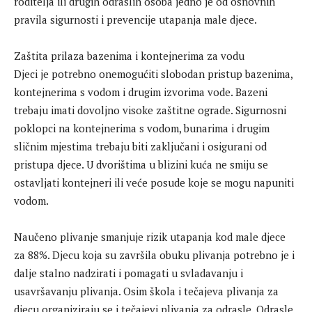
roditelja ili drugih odraslih osoba jedno je od osnovnih
pravila sigurnosti i prevencije utapanja male djece.
Zaštita prilaza bazenima i kontejnerima za vodu
Djeci je potrebno onemogućiti slobodan pristup bazenima,
kontejnerima s vodom i drugim izvorima vode. Bazeni
trebaju imati dovoljno visoke zaštitne ograde. Sigurnosni
poklopci na kontejnerima s vodom, bunarima i drugim
sličnim mjestima trebaju biti zaključani i osigurani od
pristupa djece. U dvorištima u blizini kuća ne smiju se
ostavljati kontejneri ili veće posude koje se mogu napuniti
vodom.
Naučeno plivanje smanjuje rizik utapanja kod male djece
za 88%. Djecu koja su završila obuku plivanja potrebno je i
dalje stalno nadzirati i pomagati u svladavanju i
usavršavanju plivanja. Osim škola i tečajeva plivanja za
djecu organiziraju se i tečajevi plivanja za odrasle. Odrasle