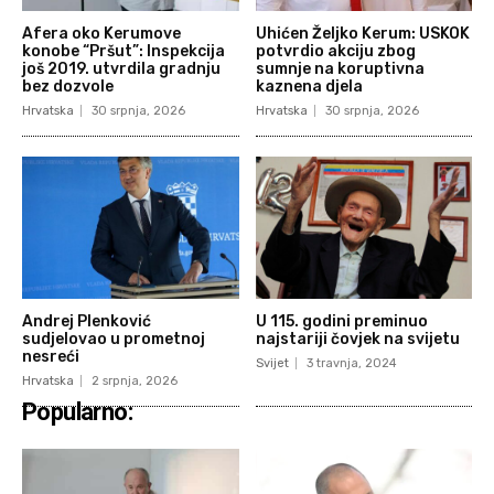
Afera oko Kerumove
Uhićen Željko Kerum: USKOK
konobe “Pršut”: Inspekcija
potvrdio akciju zbog
još 2019. utvrdila gradnju
sumnje na koruptivna
bez dozvole
kaznena djela
Hrvatska
30 srpnja, 2026
Hrvatska
30 srpnja, 2026
Andrej Plenković
U 115. godini preminuo
sudjelovao u prometnoj
najstariji čovjek na svijetu
nesreći
Svijet
3 travnja, 2024
Hrvatska
2 srpnja, 2026
Popularno: