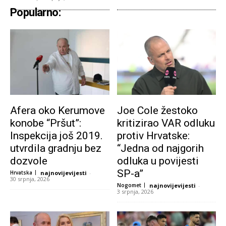
Popularno:
Afera oko Kerumove
Joe Cole žestoko
konobe “Pršut”:
kritizirao VAR odluku
Inspekcija još 2019.
protiv Hrvatske:
utvrdila gradnju bez
“Jedna od najgorih
dozvole
odluka u povijesti
SP-a”
Hrvatska
najnovijevijesti
-
30 srpnja, 2026
Nogomet
najnovijevijesti
-
3 srpnja, 2026