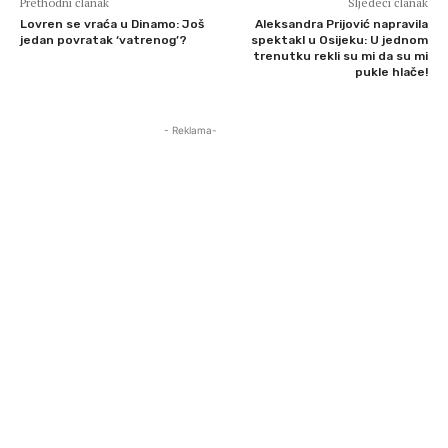
Prethodni članak
Sljedeći članak
Lovren se vraća u Dinamo: Još
Aleksandra Prijović napravila
jedan povratak ‘vatrenog’?
spektakl u Osijeku: U jednom
trenutku rekli su mi da su mi
pukle hlače!
- Reklama-