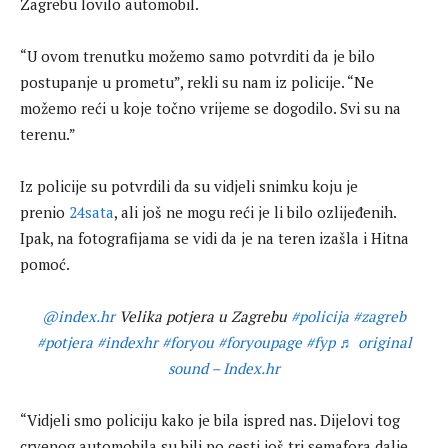
Zagrebu lovilo automobil.
“U ovom trenutku možemo samo potvrditi da je bilo
postupanje u prometu”, rekli su nam iz policije. “Ne
možemo reći u koje točno vrijeme se dogodilo. Svi su na
terenu.”
Iz policije su potvrdili da su vidjeli snimku koju je
prenio
24sata
, ali još ne mogu reći je li bilo ozlijeđenih.
Ipak, na fotografijama se vidi da je na teren izašla i Hitna
pomoć.
@index.hr
Velika potjera u Zagrebu
#policija
#zagreb
#potjera
#indexhr
#foryou
#foryoupage
#fyp
♬ original
sound – Index.hr
“Vidjeli smo policiju kako je bila ispred nas. Dijelovi tog
crvenog automobila su bili po cesti još tri semafora dalje.