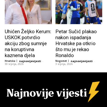
Uhićen Željko Kerum:
Petar Sučić plakao
USKOK potvrdio
nakon ispadanja
akciju zbog sumnje
Hrvatske pa otkrio
na koruptivna
što mu je rekao
kaznena djela
Ronaldo
Hrvatska
najnovijevijesti
-
Nogomet
najnovijevijesti
-
30 srpnja, 2026
3 srpnja, 2026