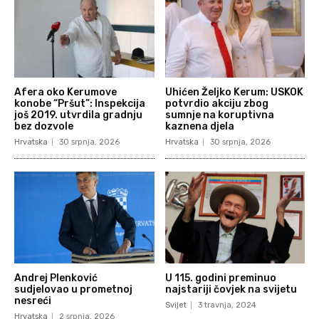
Afera oko Kerumove
Uhićen Željko Kerum: USKOK
konobe “Pršut”: Inspekcija
potvrdio akciju zbog
još 2019. utvrdila gradnju
sumnje na koruptivna
bez dozvole
kaznena djela
Hrvatska
30 srpnja, 2026
Hrvatska
30 srpnja, 2026
Andrej Plenković
U 115. godini preminuo
sudjelovao u prometnoj
najstariji čovjek na svijetu
nesreći
Svijet
3 travnja, 2024
Hrvatska
2 srpnja, 2026