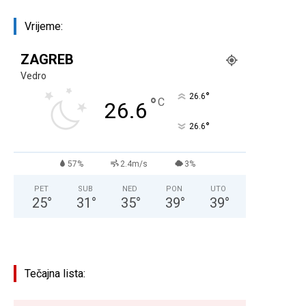
Vrijeme:
ZAGREB
Vedro
°
26.6
°
C
26.6
°
26.6
57%
2.4m/s
3%
PET
SUB
NED
PON
UTO
25
°
31
°
35
°
39
°
39
°
Tečajna lista: