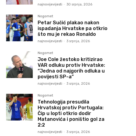
najnovijevijesti
-
30 srpnja, 2026
Nogomet
Petar Sučić plakao nakon
ispadanja Hrvatske pa otkrio
što mu je rekao Ronaldo
najnovijevijesti
-
3 srpnja, 2026
Nogomet
Joe Cole žestoko kritizirao
VAR odluku protiv Hrvatske:
“Jedna od najgorih odluka u
povijesti SP-a”
najnovijevijesti
-
3 srpnja, 2026
Nogomet
Tehnologija presudila
Hrvatskoj protiv Portugala:
Čip u lopti otkrio dodir
Matanovića i poništio gol za
2:2
najnovijevijesti
-
3 srpnja, 2026