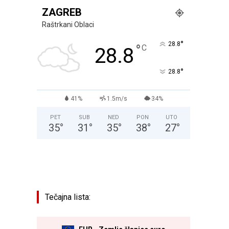
ZAGREB
Raštrkani Oblaci
°
28.8
°
C
28.8
°
28.8
41%
1.5m/s
34%
PET
SUB
NED
PON
UTO
35
°
31
°
35
°
38
°
27
°
Tečajna lista: