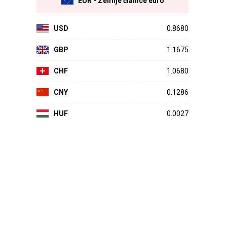
EUR - Zemlje članice euro
USD
0.8680
GBP
1.1675
CHF
1.0680
CNY
0.1286
HUF
0.0027