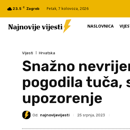
C
Petak, 7 kolovoza, 2026
23.5
Zagreb
NASLOVNICA
VIJES
Vijesti
Hrvatska
Snažno nevrije
pogodila tuča, 
upozorenje
Od:
najnovijevijesti
25 srpnja, 2023