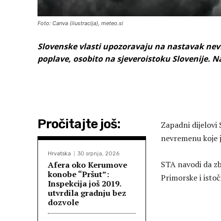
Foto: Canva (ilustracija), meteo.si
Slovenske vlasti upozoravaju na nastavak nevre
poplave, osobito na sjeveroistoku Slovenije. Na
Pročitajte još:
Zapadni dijelovi 
nevremenu koje j
Hrvatska
30 srpnja, 2026
STA navodi da zb
Afera oko Kerumove
konobe “Pršut”:
Primorske i isto
Inspekcija još 2019.
utvrdila gradnju bez
dozvole