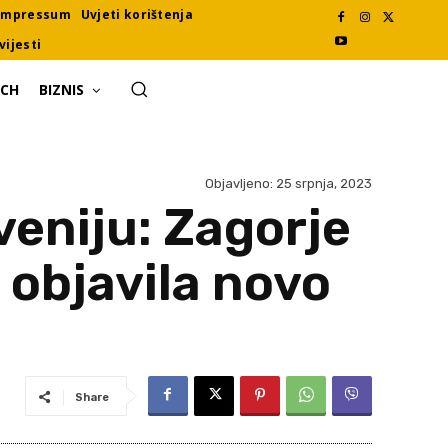
Impressum
Uvjeti korištenja
vijesti
ECH
BIZNIS
Objavljeno:
25 srpnja, 2023
veniju: Zagorje
 objavila novo
Share