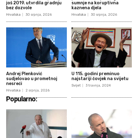
još 2019. utvrdila gradnju
sumnje na koruptivna
bez dozvole
kaznena djela
Hrvatska
30 srpnja, 2026
Hrvatska
30 srpnja, 2026
Andrej Plenković
U 115. godini preminuo
sudjelovao u prometnoj
najstariji čovjek na svijetu
nesreći
Svijet
3 travnja, 2024
Hrvatska
2 srpnja, 2026
Popularno: