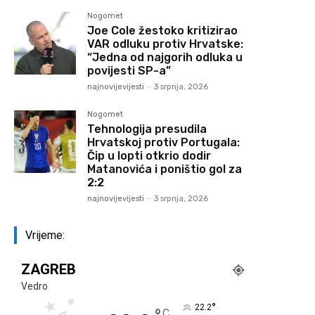
Nogomet
Joe Cole žestoko kritizirao
VAR odluku protiv Hrvatske:
“Jedna od najgorih odluka u
povijesti SP-a”
najnovijevijesti
-
3 srpnja, 2026
Nogomet
Tehnologija presudila
Hrvatskoj protiv Portugala:
Čip u lopti otkrio dodir
Matanovića i poništio gol za
2:2
najnovijevijesti
-
3 srpnja, 2026
Vrijeme:
ZAGREB
Vedro
°
22.2
C