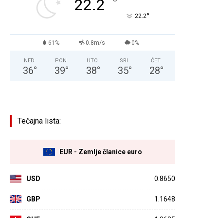
°
22.2
°
22.2
61%
0.8m/s
0%
NED
PON
UTO
SRI
ČET
36
°
39
°
38
°
35
°
28
°
Tečajna lista:
EUR - Zemlje članice euro
USD
0.8650
GBP
1.1648