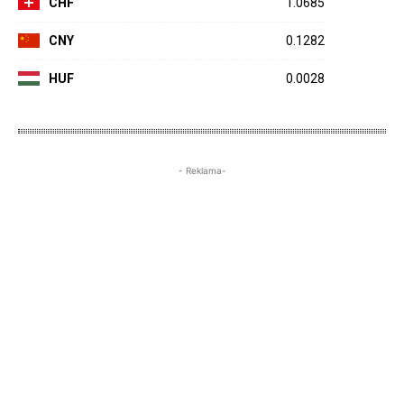
CHF
1.0685
CNY
0.1282
HUF
0.0028
- Reklama-