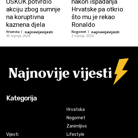
USKOK potvrdio
nakon ispadanja
akciju zbog sumnje
Hrvatske pa otkrio
na koruptivna
što mu je rekao
kaznena djela
Ronaldo
Hrvatska
najnovijevijesti
-
Nogomet
najnovijevijesti
-
30 srpnja, 2026
3 srpnja, 2026
Kategorija
Hrvatska
Nogomet
Zanimljivo
Vijesti
Lifestyle