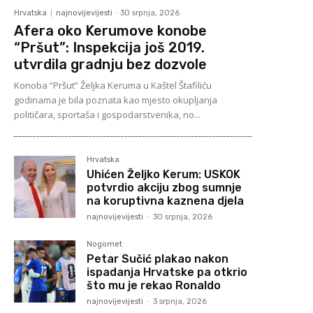
Hrvatska
najnovijevijesti
-
30 srpnja, 2026
Afera oko Kerumove konobe
“Pršut”: Inspekcija još 2019.
utvrdila gradnju bez dozvole
Konoba “Pršut” Željka Keruma u Kaštel Štafiliću
godinama je bila poznata kao mjesto okupljanja
političara, sportaša i gospodarstvenika, no...
Hrvatska
Uhićen Željko Kerum: USKOK
potvrdio akciju zbog sumnje
na koruptivna kaznena djela
najnovijevijesti
-
30 srpnja, 2026
Nogomet
Petar Sučić plakao nakon
ispadanja Hrvatske pa otkrio
što mu je rekao Ronaldo
najnovijevijesti
-
3 srpnja, 2026