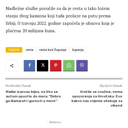
Nadležne službe poručile su da je cesta u tako lošem
stanju zbog kamiona koji tuda prolaze na putu prema
Srbiji. U travnju 2022. godine započela je obnova koja je
plaćena 20 milijuna kuna.
TAGOVI:
cesta
cesta kod Županje
županja
Prethodni članak
Sljedeći članak
Mađar izazvao bijes, na Viru se
Vratile se vrućine, nema
autom spustio do mora: “Dobro
upozorenja za Hrvatsku: Evo
ga išamarati i gurnuti u more”:
kakvo nas vrijeme očekuje za
vikend
- Reklama-