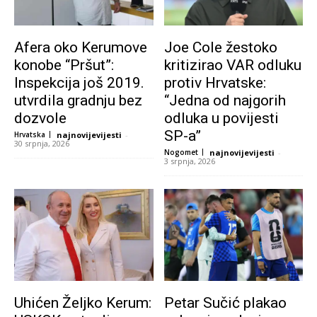
Afera oko Kerumove
Joe Cole žestoko
konobe “Pršut”:
kritizirao VAR odluku
Inspekcija još 2019.
protiv Hrvatske:
utvrdila gradnju bez
“Jedna od najgorih
dozvole
odluka u povijesti
SP-a”
Hrvatska
najnovijevijesti
-
30 srpnja, 2026
Nogomet
najnovijevijesti
-
3 srpnja, 2026
Uhićen Željko Kerum:
Petar Sučić plakao